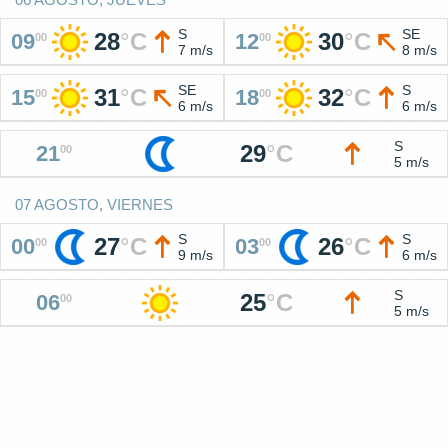
S
SE
28
°
C
30
°
C
09
12
00
00
7 m/s
8 m/s
SE
S
31
°
C
32
°
C
15
18
00
00
6 m/s
6 m/s
S
29
°
C
21
00
5 m/s
07 AGOSTO, VIERNES
S
S
27
°
C
26
°
C
00
03
00
00
9 m/s
6 m/s
S
25
°
C
06
00
5 m/s