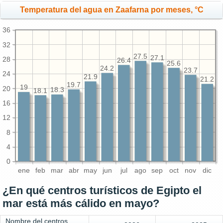
Temperatura del agua en Zaafarna por meses, °C
36
32
27.5
27.1
28
26.4
25.6
24.2
23.7
24
21.9
21.2
19.7
19
20
18.3
18.1
16
12
8
4
0
ene
feb
mar
abr
may
jun
jul
ago
sep
oct
nov
dic
¿En qué centros turísticos de Egipto el
mar está más cálido en mayo?
Nombre del centros