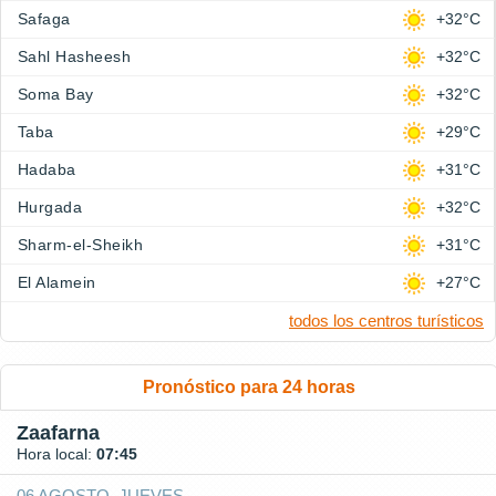
Safaga
+32°C
Sahl Hasheesh
+32°C
Soma Bay
+32°C
Taba
+29°C
Hadaba
+31°C
Hurgada
+32°C
Sharm-el-Sheikh
+31°C
El Alamein
+27°C
todos los centros turísticos
Pronóstico para 24 horas
Zaafarna
Hora local:
07:45
06 AGOSTO, JUEVES