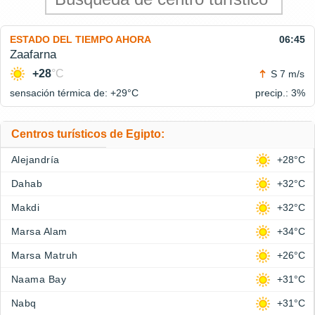
ESTADO DEL TIEMPO AHORA
06:45
Zaafarna
+28
°C
S 7 m/s
sensación térmica de: +29°
C
precip.: 3%
Centros turísticos de Egipto:
Alejandría
+28°C
Dahab
+32°C
Makdi
+32°C
Marsa Alam
+34°C
Marsa Matruh
+26°C
Naama Bay
+31°C
Nabq
+31°C