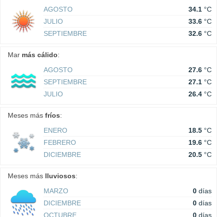
AGOSTO
34.1
°C
JULIO
33.6
°C
SEPTIEMBRE
32.6
°C
Mar
más cálido
:
AGOSTO
27.6
°C
SEPTIEMBRE
27.1
°C
JULIO
26.4
°C
Meses más
fríos
:
ENERO
18.5
°C
FEBRERO
19.6
°C
DICIEMBRE
20.5
°C
Meses más
lluviosos
:
MARZO
0
días
DICIEMBRE
0
días
OCTUBRE
0
días