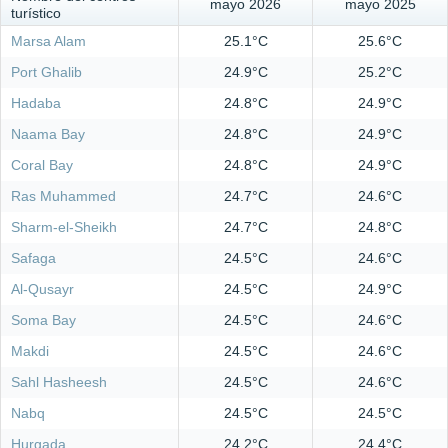
mayo 2026
mayo 2025
turístico
Marsa Alam
25.1°C
25.6°C
Port Ghalib
24.9°C
25.2°C
Hadaba
24.8°C
24.9°C
Naama Bay
24.8°C
24.9°C
Coral Bay
24.8°C
24.9°C
Ras Muhammed
24.7°C
24.6°C
Sharm-el-Sheikh
24.7°C
24.8°C
Safaga
24.5°C
24.6°C
Al-Qusayr
24.5°C
24.9°C
Soma Bay
24.5°C
24.6°C
Makdi
24.5°C
24.6°C
Sahl Hasheesh
24.5°C
24.6°C
Nabq
24.5°C
24.5°C
Hurgada
24.2°C
24.4°C