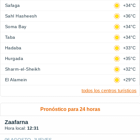
Safaga
+34°C
Sahl Hasheesh
+36°C
Soma Bay
+34°C
Taba
+34°C
Hadaba
+33°C
Hurgada
+35°C
Sharm-el-Sheikh
+32°C
El Alamein
+29°C
todos los centros turísticos
Pronóstico para 24 horas
Zaafarna
Hora local:
12:31
06 AGOSTO, JUEVES