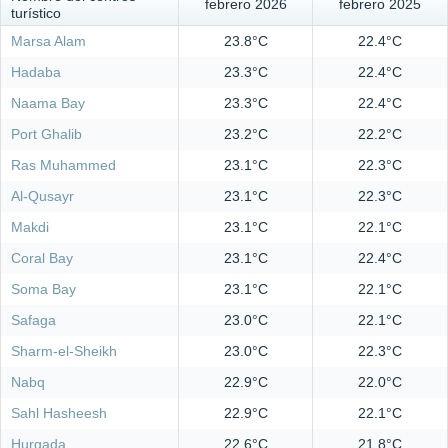
febrero 2026
febrero 2025
turístico
Marsa Alam
23.8°C
22.4°C
Hadaba
23.3°C
22.4°C
Naama Bay
23.3°C
22.4°C
Port Ghalib
23.2°C
22.2°C
Ras Muhammed
23.1°C
22.3°C
Al-Qusayr
23.1°C
22.3°C
Makdi
23.1°C
22.1°C
Coral Bay
23.1°C
22.4°C
Soma Bay
23.1°C
22.1°C
Safaga
23.0°C
22.1°C
Sharm-el-Sheikh
23.0°C
22.3°C
Nabq
22.9°C
22.0°C
Sahl Hasheesh
22.9°C
22.1°C
Hurgada
22.6°C
21.8°C