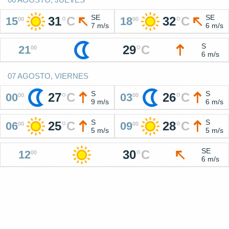
SE
SE
31
°
C
32
°
C
15
18
00
00
7 m/s
6 m/s
S
29
°
C
21
00
6 m/s
07 AGOSTO, VIERNES
S
S
27
°
C
26
°
C
00
03
00
00
9 m/s
6 m/s
S
S
25
°
C
28
°
C
06
09
00
00
5 m/s
5 m/s
SE
30
°
C
12
00
6 m/s