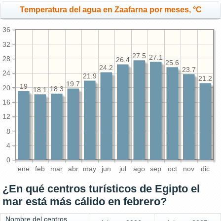
Temperatura del agua en Zaafarna por meses, °C
36
32
27.5
27.1
28
26.4
25.6
24.2
23.7
24
21.9
21.2
19.7
19
20
18.3
18.1
16
12
8
4
0
ene
feb
mar
abr
may
jun
jul
ago
sep
oct
nov
dic
¿En qué centros turísticos de Egipto el
mar está más cálido en febrero?
Nombre del centros