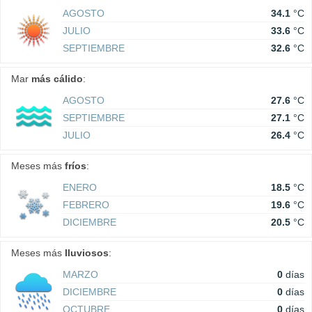
AGOSTO
34.1
°C
JULIO
33.6
°C
SEPTIEMBRE
32.6
°C
Mar
más cálido
:
AGOSTO
27.6
°C
SEPTIEMBRE
27.1
°C
JULIO
26.4
°C
Meses más
fríos
:
ENERO
18.5
°C
FEBRERO
19.6
°C
DICIEMBRE
20.5
°C
Meses más
lluviosos
:
MARZO
0
días
DICIEMBRE
0
días
OCTUBRE
0
días