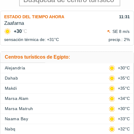
ESTADO DEL TIEMPO AHORA
11:31
Zaafarna
+30
°C
SE 8 m/s
sensación térmica de: +31°
C
precip.: 2%
Centros turísticos de Egipto:
Alejandría
+30°C
Dahab
+35°C
Makdi
+35°C
Marsa Alam
+34°C
Marsa Matruh
+30°C
Naama Bay
+33°C
Nabq
+32°C