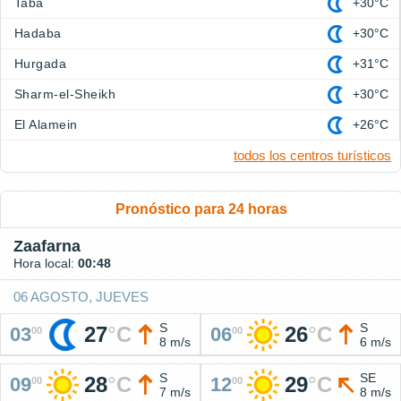
Taba
+30°C
Hadaba
+30°C
Hurgada
+31°C
Sharm-el-Sheikh
+30°C
El Alamein
+26°C
todos los centros turísticos
Pronóstico para 24 horas
Zaafarna
Hora local:
00:48
06 AGOSTO, JUEVES
S
S
27
°
C
26
°
C
03
06
00
00
8 m/s
6 m/s
S
SE
28
°
C
29
°
C
09
12
00
00
7 m/s
8 m/s