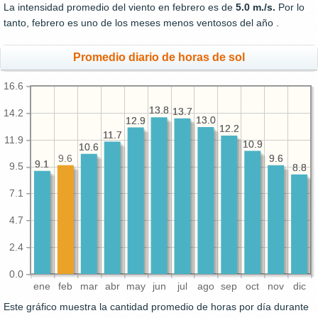
La intensidad promedio del viento en febrero es de
5.0 m./s.
Por lo
tanto, febrero es uno de los meses menos ventosos del año .
Promedio diario de horas de sol
16.6
13.8
13.8
13.7
13.7
14.2
13.0
13.0
12.9
12.9
12.2
12.2
11.7
11.7
11.9
10.9
10.9
10.6
10.6
9.6
9.6
9.6
9.1
9.1
9.5
8.8
8.8
7.1
4.7
2.4
0.0
ene
feb
mar
abr
may
jun
jul
ago
sep
oct
nov
dic
Este gráfico muestra la cantidad promedio de horas por día durante