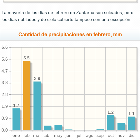
La mayoría de los días de febrero en Zaafarna son soleados, pero
los días nublados y de cielo cubierto tampoco son una excepción.
Cantidad de precipitaciones en febrero, mm
6.6
5.5
5.6
4.7
3.9
3.9
3.8
2.8
1.7
1.7
1.9
1.2
1.2
1.1
1.1
0.9
0.0
ene
feb
mar
abr
may
jun
jul
ago
sep
oct
nov
dic