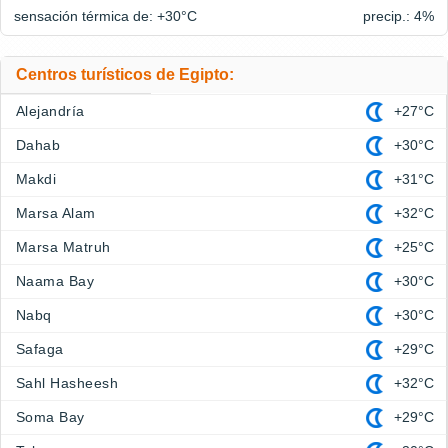
sensación térmica de: +30°
C
precip.: 4%
Centros turísticos de Egipto:
Alejandría
+27°C
Dahab
+30°C
Makdi
+31°C
Marsa Alam
+32°C
Marsa Matruh
+25°C
Naama Bay
+30°C
Nabq
+30°C
Safaga
+29°C
Sahl Hasheesh
+32°C
Soma Bay
+29°C