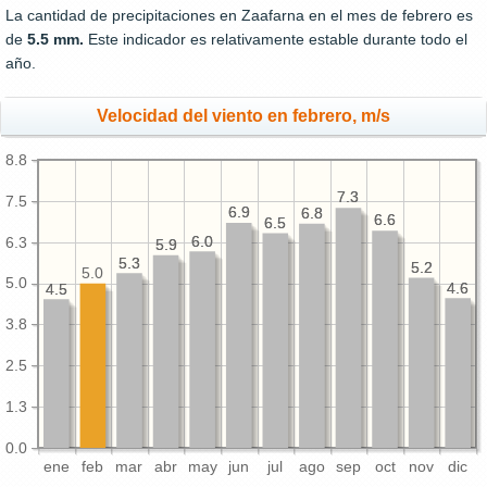
La cantidad de precipitaciones en Zaafarna en el mes de febrero es
de
5.5 mm.
Este indicador es relativamente estable durante todo el
año.
Velocidad del viento en febrero, m/s
8.8
7.3
7.3
7.5
6.9
6.9
6.8
6.8
6.6
6.6
6.5
6.5
6.0
6.0
6.3
5.9
5.9
5.3
5.3
5.2
5.2
5.0
5.0
4.6
4.6
4.5
4.5
3.8
2.5
1.3
0.0
ene
feb
mar
abr
may
jun
jul
ago
sep
oct
nov
dic