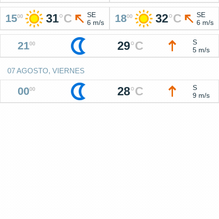
SE
SE
31
°
C
32
°
C
15
18
00
00
6 m/s
6 m/s
S
29
°
C
21
00
5 m/s
07 AGOSTO, VIERNES
S
28
°
C
00
00
9 m/s