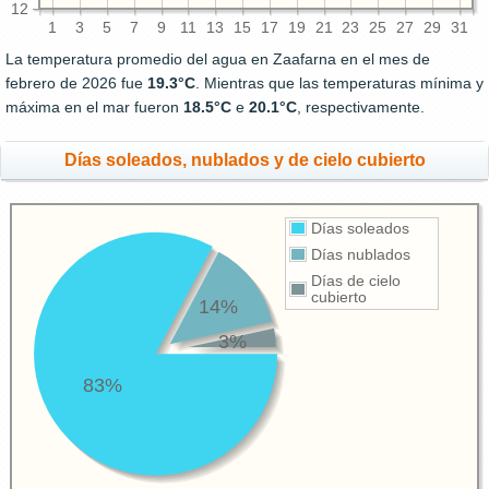
12
1
3
5
7
9
11
13
15
17
19
21
23
25
27
29
31
La temperatura promedio del agua en Zaafarna en el mes de
febrero de 2026 fue
19.3°C
. Mientras que las temperaturas mínima y
máxima en el mar fueron
18.5°C
e
20.1°C
, respectivamente.
Días soleados, nublados y de cielo cubierto
Días soleados
Días nublados
Días de cielo
cubierto
14%
3%
83%