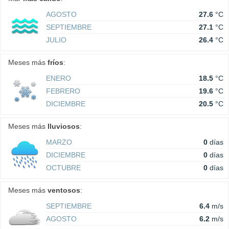
AGOSTO
27.6
°C
SEPTIEMBRE
27.1
°C
JULIO
26.4
°C
Meses más
fríos
:
ENERO
18.5
°C
FEBRERO
19.6
°C
DICIEMBRE
20.5
°C
Meses más
lluviosos
:
MARZO
0
días
DICIEMBRE
0
días
OCTUBRE
0
días
Meses más
ventosos
:
SEPTIEMBRE
6.4
m/s
AGOSTO
6.2
m/s