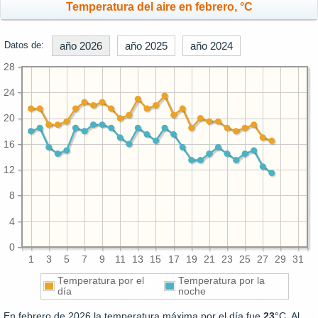
Temperatura del aire en febrero, °C
Datos de:
año 2026
año 2025
año 2024
28
24
20
16
12
8
4
0
1
3
5
7
9
11
13
15
17
19
21
23
25
27
29
31
Temperatura por el
Temperatura por la
día
noche
En febrero de 2026 la temperatura máxima por el día fue
23
°C. Al