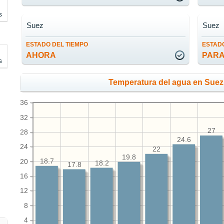
s
Suez
Suez
ESTADO DEL TIEMPO
ESTADO
AHORA
PARA
s
Temperatura del agua en Suez
36
32
27
28
24.6
24
22
19.8
20
18.7
18.2
17.8
16
12
8
4