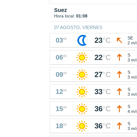
Suez
Hora local:
01:08
07 AGOSTO, VIERNES
SE
23
°
C
03
00
2 m/
S
22
°
C
06
00
3 m/
S
27
°
C
09
00
3 m/
S
33
°
C
12
00
3 m/
S
36
°
C
15
00
4 m/
S
36
°
C
18
00
3 m/