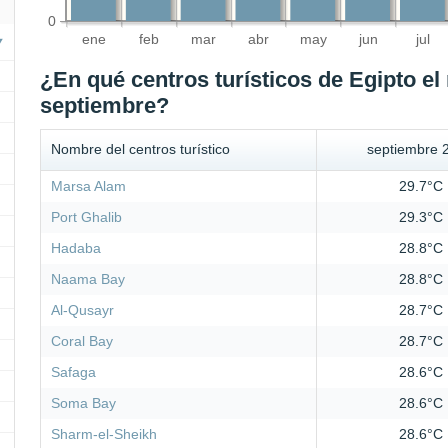
0
ene
feb
mar
abr
may
jun
jul
¿En qué centros turísticos de Egipto el
septiembre?
Nombre del centros turístico
septiembre 
Marsa Alam
29.7°C
Port Ghalib
29.3°C
Hadaba
28.8°C
Naama Bay
28.8°C
Al-Qusayr
28.7°C
Coral Bay
28.7°C
Safaga
28.6°C
Soma Bay
28.6°C
Sharm-el-Sheikh
28.6°C