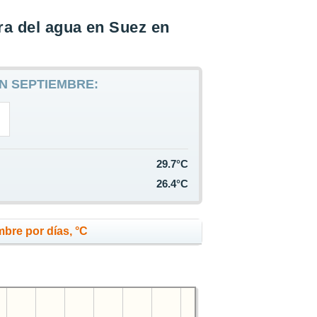
a del agua en Suez en
N SEPTIEMBRE:
29.7°C
26.4°C
bre por días, °C