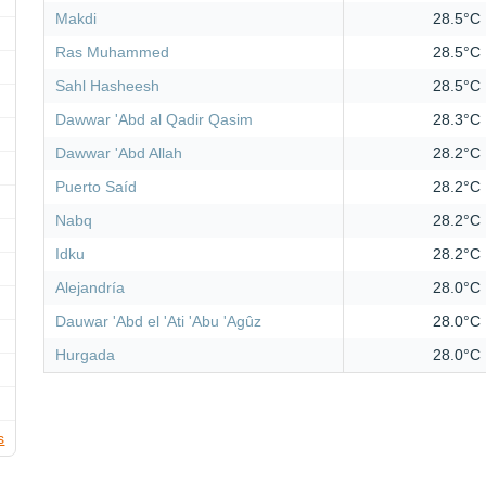
Makdi
28.5°C
Ras Muhammed
28.5°C
Sahl Hasheesh
28.5°C
Dawwar 'Abd al Qadir Qasim
28.3°C
Dawwar 'Abd Allah
28.2°C
Puerto Saíd
28.2°C
Nabq
28.2°C
Idku
28.2°C
Alejandría
28.0°C
Dauwar 'Abd el 'Ati 'Abu 'Agûz
28.0°C
Hurgada
28.0°C
s