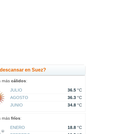
 descansar en Suez?
s más
cálidos
:
JULIO
36.5
°C
AGOSTO
36.3
°C
JUNIO
34.8
°C
s más
fríos
:
ENERO
18.8
°C