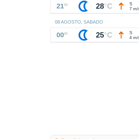
S
28
°
C
21
00
7 m/
08 AGOSTO, SABADO
S
25
°
C
00
00
4 m/