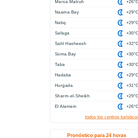
Marsa Matruh
+26°
Naama Bay
+29°
Nabq
+29°
Safaga
+30°
Sahl Hasheesh
+32°
Soma Bay
+30°
Taba
+30°
Hadaba
+29°
Hurgada
+31°
Sharm-el-Sheikh
+29°
El Alamein
+26°
todos los centros turístico
Pronóstico para 24 horas