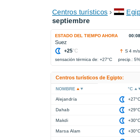
Centros turísticos
Egip
septiembre
ESTADO DEL TIEMPO AHORA
00:0
Suez
+25
°C
S 4 m/s
sensación térmica de: +27°
C
precip.: 5
Centros turísticos de Egipto:
NOMBRE
°C
Alejandría
+27°
Dahab
+29°
Makdi
+30°
Marsa Alam
+30°