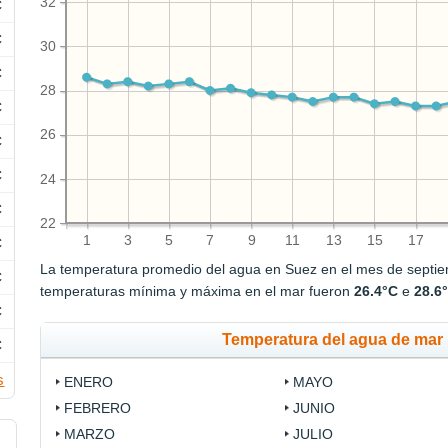
32
C
C
30
C
28
C
26
C
C
24
C
22
1
3
5
7
9
11
13
15
17
C
La temperatura promedio del agua en Suez en el mes de septi
C
temperaturas mínima y máxima en el mar fueron
26.4°C
e
28.6
C
Temperatura del agua de mar 
C
s
ENERO
MAYO
FEBRERO
JUNIO
MARZO
JULIO