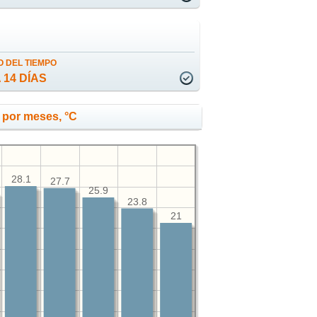
 DEL TIEMPO
 14 DÍAS
 por meses, °C
28.1
27.7
25.9
23.8
21