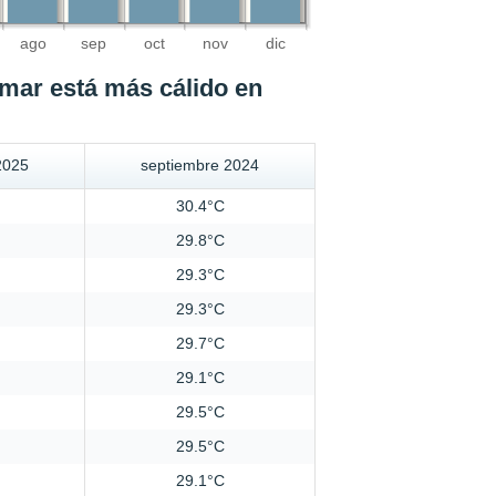
ago
sep
oct
nov
dic
 mar está más cálido en
2025
septiembre 2024
30.4°C
29.8°C
29.3°C
29.3°C
29.7°C
29.1°C
29.5°C
29.5°C
29.1°C