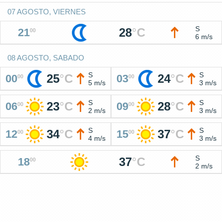
07 AGOSTO, VIERNES
S
28
°
C
21
00
6 m/s
08 AGOSTO, SABADO
S
S
25
°
C
24
°
C
00
03
00
00
5 m/s
3 m/s
S
S
23
°
C
28
°
C
06
09
00
00
2 m/s
3 m/s
S
S
34
°
C
37
°
C
12
15
00
00
4 m/s
3 m/s
S
37
°
C
18
00
2 m/s