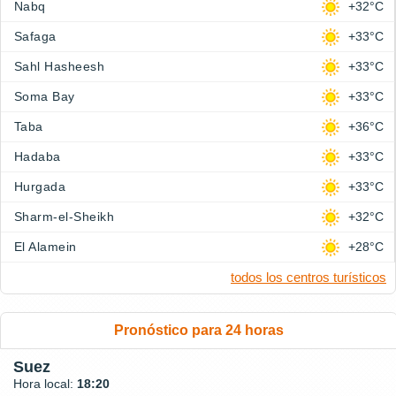
Nabq
+32°C
Safaga
+33°C
Sahl Hasheesh
+33°C
Soma Bay
+33°C
Taba
+36°C
Hadaba
+33°C
Hurgada
+33°C
Sharm-el-Sheikh
+32°C
El Alamein
+28°C
todos los centros turísticos
Pronóstico para 24 horas
Suez
Hora local:
18:20