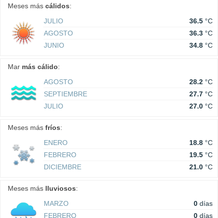
Meses más
cálidos
:
JULIO
36.5
°C
AGOSTO
36.3
°C
JUNIO
34.8
°C
Mar
más cálido
:
AGOSTO
28.2
°C
SEPTIEMBRE
27.7
°C
JULIO
27.0
°C
Meses más
fríos
:
ENERO
18.8
°C
FEBRERO
19.5
°C
DICIEMBRE
21.0
°C
Meses más
lluviosos
:
MARZO
0
días
FEBRERO
0
días