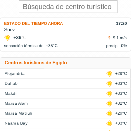
ESTADO DEL TIEMPO AHORA
17:20
Suez
+36
°C
S 1 m/s
sensación térmica de: +35°
C
precip.: 0%
Centros turísticos de Egipto:
Alejandría
+29°C
Dahab
+33°C
Makdi
+33°C
Marsa Alam
+32°C
Marsa Matruh
+29°C
Naama Bay
+33°C