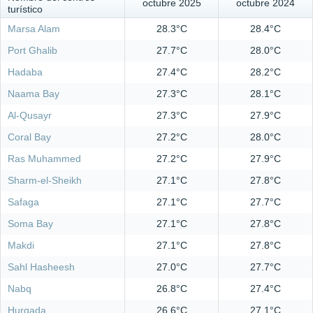
octubre 2025
octubre 2024
turístico
Marsa Alam
28.3°C
28.4°C
Port Ghalib
27.7°C
28.0°C
Hadaba
27.4°C
28.2°C
Naama Bay
27.3°C
28.1°C
Al-Qusayr
27.3°C
27.9°C
Coral Bay
27.2°C
28.0°C
Ras Muhammed
27.2°C
27.9°C
Sharm-el-Sheikh
27.1°C
27.8°C
Safaga
27.1°C
27.7°C
Soma Bay
27.1°C
27.8°C
Makdi
27.1°C
27.8°C
Sahl Hasheesh
27.0°C
27.7°C
Nabq
26.8°C
27.4°C
Hurgada
26.6°C
27.1°C