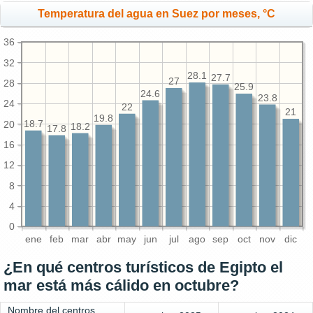
Temperatura del agua en Suez por meses, °C
36
32
28.1
27.7
27
28
25.9
24.6
23.8
24
22
21
19.8
20
18.7
18.2
17.8
16
12
8
4
0
ene
feb
mar
abr
may
jun
jul
ago
sep
oct
nov
dic
¿En qué centros turísticos de Egipto el
mar está más cálido en octubre?
Nombre del centros