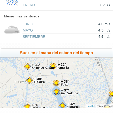
ENERO
0
días
Meses más
ventosos
:
JUNIO
4.6
m/s
MAYO
4.5
m/s
SEPTIEMBRE
4.5
m/s
Suez en el mapa del estado del tiempo
Leaflet
| Tiles © Esri