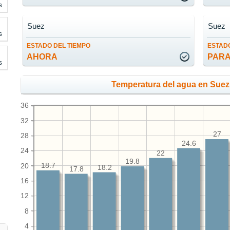
s
Suez
Suez
s
ESTADO DEL TIEMPO
ESTADO
AHORA
PARA
s
Temperatura del agua en Suez
36
32
27
28
24.6
24
22
19.8
20
18.7
18.2
17.8
16
12
8
4