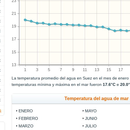
23
C
C
21
C
19
C
17
C
C
15
C
13
1
3
5
7
9
11
13
15
17
C
La temperatura promedio del agua en Suez en el mes de enero
C
temperaturas mínima y máxima en el mar fueron
17.6°C
e
20.0
C
Temperatura del agua de mar 
C
s
ENERO
MAYO
FEBRERO
JUNIO
MARZO
JULIO