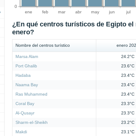
0
ene
feb
mar
abr
may
jun
jul
¿En qué centros turísticos de Egipto el
enero?
Nombre del centros turístico
enero 20
Marsa Alam
24.2°C
Port Ghalib
23.6°C
Hadaba
23.4°C
Naama Bay
23.4°C
Ras Muhammed
23.4°C
Coral Bay
23.3°C
Al-Qusayr
23.3°C
Sharm-el-Sheikh
23.2°C
Makdi
23.1°C