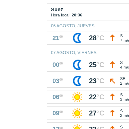
Suez
Hora local:
20:36
06 AGOSTO, JUEVES
S
28
°
C
21
00
7 m/
07 AGOSTO, VIERNES
S
25
°
C
00
00
4 m/
SE
23
°
C
03
00
2 m/
S
22
°
C
06
00
3 m/
S
27
°
C
09
00
3 m/
S
00