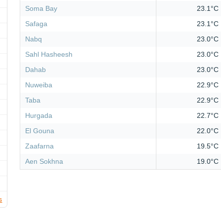
Soma Bay
23.1°C
Safaga
23.1°C
Nabq
23.0°C
Sahl Hasheesh
23.0°C
Dahab
23.0°C
Nuweiba
22.9°C
Taba
22.9°C
Hurgada
22.7°C
El Gouna
22.0°C
Zaafarna
19.5°C
Aen Sokhna
19.0°C
s