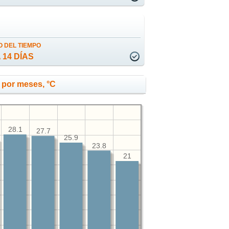
 DEL TIEMPO
 14 DÍAS
 por meses, °C
28.1
27.7
25.9
23.8
21