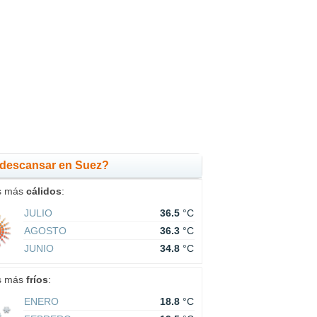
 descansar en Suez?
s más
cálidos
:
JULIO
36.5
°C
AGOSTO
36.3
°C
JUNIO
34.8
°C
s más
fríos
:
ENERO
18.8
°C