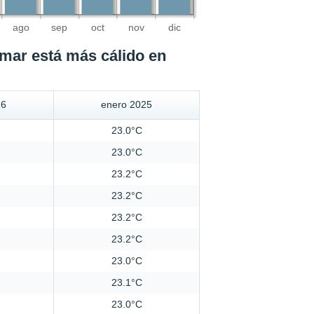
ago
sep
oct
nov
dic
 mar está más cálido en
26
enero 2025
23.0°C
23.0°C
23.2°C
23.2°C
23.2°C
23.2°C
23.0°C
23.1°C
23.0°C