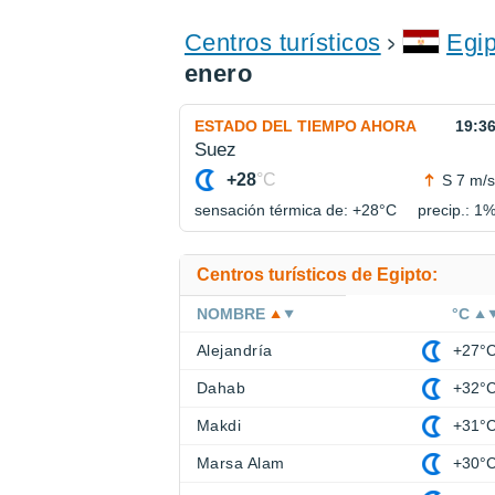
Centros turísticos
Egip
enero
ESTADO DEL TIEMPO AHORA
19:3
Suez
+28
°C
S 7 m/s
sensación térmica de: +28°
C
precip.: 1
Centros turísticos de Egipto:
NOMBRE
°C
Alejandría
+27°
Dahab
+32°
Makdi
+31°
Marsa Alam
+30°