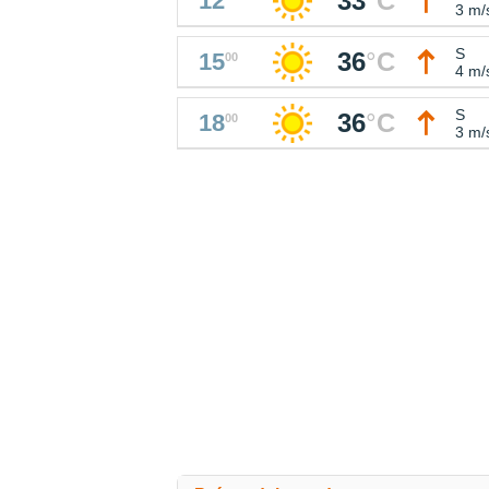
33
°
C
12
3 m/
S
36
°
C
15
00
4 m/
S
36
°
C
18
00
3 m/