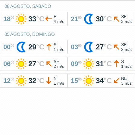
08 AGOSTO, SABADO
E
SE
33
°
C
30
°
C
18
21
00
00
4 m/s
3 m/s
09 AGOSTO, DOMINGO
S
SE
29
°
C
27
°
C
00
03
00
00
1 m/s
2 m/s
SE
S
27
°
C
31
°
C
06
09
00
00
2 m/s
1 m/s
N
NE
32
°
C
34
°
C
12
15
00
00
1 m/s
3 m/s