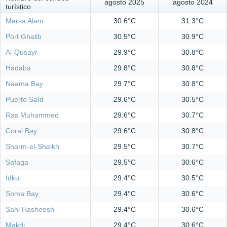
agosto 2025
agosto 2024
turístico
Marsa Alam
30.6°C
31.3°C
Port Ghalib
30.5°C
30.9°C
Al-Qusayr
29.9°C
30.8°C
Hadaba
29.8°C
30.8°C
Naama Bay
29.7°C
30.8°C
Puerto Saíd
29.6°C
30.5°C
Ras Muhammed
29.6°C
30.7°C
Coral Bay
29.6°C
30.8°C
Sharm-el-Sheikh
29.5°C
30.7°C
Safaga
29.5°C
30.6°C
Idku
29.4°C
30.5°C
Soma Bay
29.4°C
30.6°C
Sahl Hasheesh
29.4°C
30.6°C
Makdi
29.4°C
30.6°C