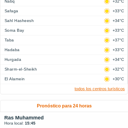
Nabq
+32°C
Safaga
+33°C
Sahl Hasheesh
+34°C
Soma Bay
+33°C
Taba
+37°C
Hadaba
+33°C
Hurgada
+34°C
Sharm-el-Sheikh
+32°C
El Alamein
+30°C
todos los centros turísticos
Pronóstico para 24 horas
Ras Muhammed
Hora local:
15:45