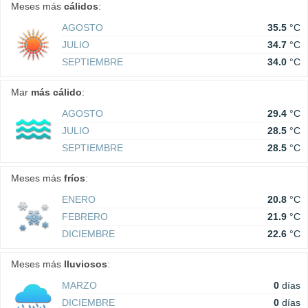
Meses más
cálidos
:
AGOSTO
35.5
°C
JULIO
34.7
°C
SEPTIEMBRE
34.0
°C
Mar
más cálido
:
AGOSTO
29.4
°C
JULIO
28.5
°C
SEPTIEMBRE
28.5
°C
Meses más
fríos
:
ENERO
20.8
°C
FEBRERO
21.9
°C
DICIEMBRE
22.6
°C
Meses más
lluviosos
:
MARZO
0
días
DICIEMBRE
0
días