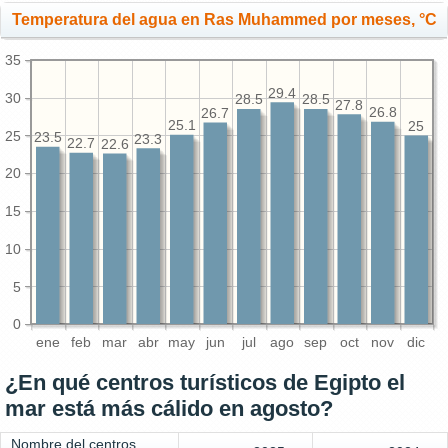
Temperatura del agua en Ras Muhammed por meses, °C
35
29.4
30
28.5
28.5
27.8
26.8
26.7
25.1
25
25
23.5
23.3
22.7
22.6
20
15
10
5
0
ene
feb
mar
abr
may
jun
jul
ago
sep
oct
nov
dic
¿En qué centros turísticos de Egipto el
mar está más cálido en agosto?
Nombre del centros