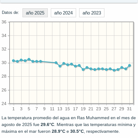
Datos de:
año 2025
año 2024
año 2023
36
34
32
30
28
26
24
1
3
5
7
9
11
13
15
17
19
21
23
25
27
29
31
La temperatura promedio del agua en Ras Muhammed en el mes de
agosto de 2025 fue
29.6°C
. Mientras que las temperaturas mínima y
máxima en el mar fueron
28.9°C
e
30.5°C
, respectivamente.