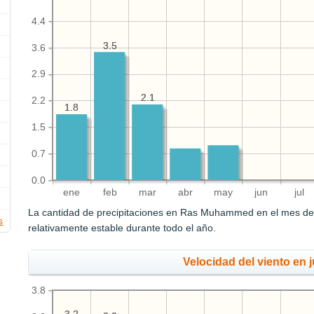
4.4
3.5
3.5
3.6
2.9
2.1
2.1
2.2
1.8
1.8
1.5
0.7
0.0
ene
feb
mar
abr
may
jun
jul
La cantidad de precipitaciones en Ras Muhammed en el mes de
s
relativamente estable durante todo el año.
Velocidad del viento en j
3.8