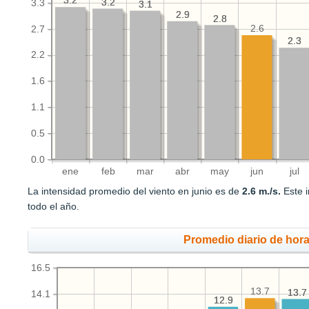
3.2
3.2
3.2
3.2
3.3
3.1
3.1
2.9
2.9
2.8
2.8
2.6
2.7
2.3
2.3
2.2
1.6
1.1
0.5
0.0
ene
feb
mar
abr
may
jun
jul
La intensidad promedio del viento en junio es de
2.6 m./s.
Este i
todo el año.
Promedio diario de hora
16.5
13.7
13.7
13.7
14.1
12.9
12.9