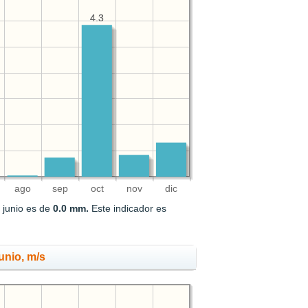
4.3
4.3
ago
sep
oct
nov
dic
 junio es de
0.0 mm.
Este indicador es
unio, m/s