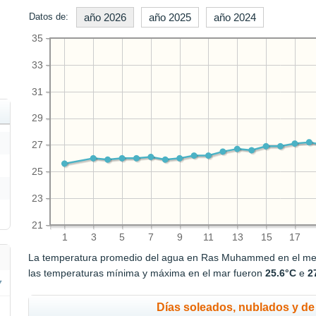
Datos de:
año 2026
año 2025
año 2024
35
33
31
29
27
25
23
21
1
3
5
7
9
11
13
15
17
La temperatura promedio del agua en Ras Muhammed en el mes
las temperaturas mínima y máxima en el mar fueron
25.6°C
e
2
Días soleados, nublados y de 