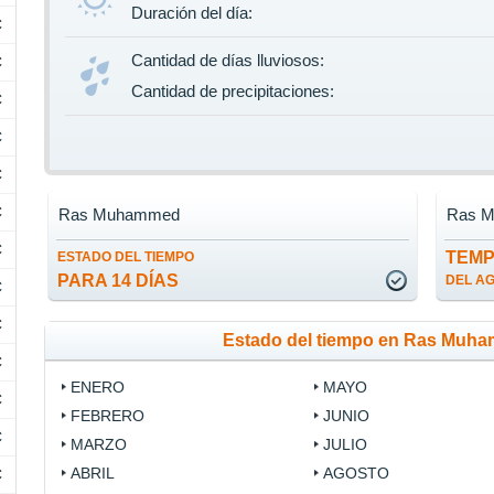
Duración del día:
C
Cantidad de días lluviosos:
C
Cantidad de precipitaciones:
C
C
C
C
Ras Muhammed
Ras 
C
TEM
ESTADO DEL TIEMPO
PARA 14 DÍAS
DEL A
C
C
Estado del tiempo en Ras Muh
C
ENERO
MAYO
C
FEBRERO
JUNIO
C
MARZO
JULIO
ABRIL
AGOSTO
C