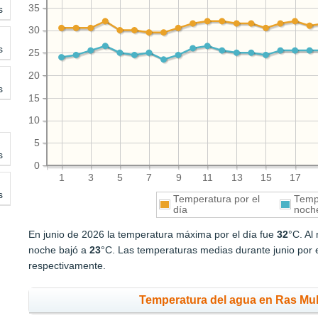
35
s
30
s
25
20
s
15
10
5
s
0
1
3
5
7
9
11
13
15
17
s
Temperatura por el
Tempe
día
noch
En junio de 2026 la temperatura máxima por el día fue
32
°C. Al
noche bajó a
23
°C. Las temperaturas medias durante junio por 
respectivamente.
Temperatura del agua en Ras Mu