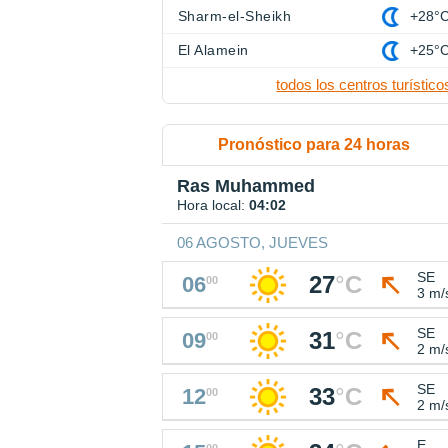
Sharm-el-Sheikh
+28°
El Alamein
+25°
todos los centros turístico
Pronóstico para 24 horas
Ras Muhammed
Hora local:
04:02
06 AGOSTO, JUEVES
SE
27
°
C
06
00
3 m/
SE
31
°
C
09
00
2 m/
SE
33
°
C
12
00
2 m/
E
00