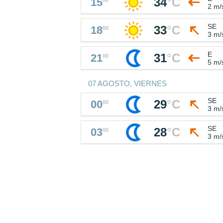
34
°
C
15
2 m/
SE
33
°
C
18
00
3 m/
E
31
°
C
21
00
5 m/
07 AGOSTO, VIERNES
SE
29
°
C
00
00
3 m/
SE
28
°
C
03
00
3 m/