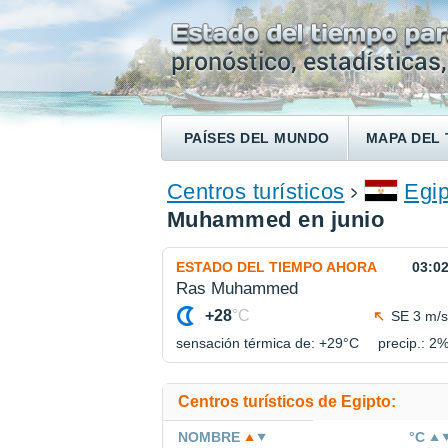
PAÍSES DEL MUNDO
MAPA DEL 
ENCONTRAR UN HOTEL
Centros turísticos
Egip
Muhammed en junio
ESTADO DEL TIEMPO AHORA
03:0
Ras Muhammed
+28
°C
SE 3 m/s
sensación térmica de: +29°
C
precip.: 2
Centros turísticos de Egipto:
NOMBRE
°C