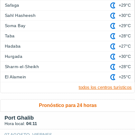
Safaga
+29°C
Sahl Hasheesh
+30°C
Soma Bay
+29°C
Taba
+28°C
Hadaba
+27°C
Hurgada
+30°C
Sharm-el-Sheikh
+28°C
El Alamein
+25°C
todos los centros turísticos
Pronóstico para 24 horas
Port Ghalib
Hora local:
04:11
07 AGOSTO, VIERNES