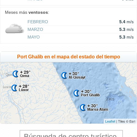
Meses más
ventosos
:
FEBRERO
5.4
m/s
MARZO
5.3
m/s
MAYO
5.3
m/s
Port Ghalib en el mapa del estado del tiempo
Leaflet
| Tiles © Esri