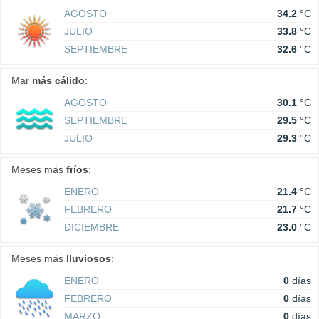
AGOSTO
34.2
°C
JULIO
33.8
°C
SEPTIEMBRE
32.6
°C
Mar
más cálido
:
AGOSTO
30.1
°C
SEPTIEMBRE
29.5
°C
JULIO
29.3
°C
Meses más
fríos
:
ENERO
21.4
°C
FEBRERO
21.7
°C
DICIEMBRE
23.0
°C
Meses más
lluviosos
:
ENERO
0
días
FEBRERO
0
días
MARZO
0
días