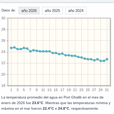
Datos de:
año 2026
año 2025
año 2024
30
28
26
24
22
20
18
1
3
5
7
9
11
13
15
17
19
21
23
25
27
29
31
La temperatura promedio del agua en Port Ghalib en el mes de
enero de 2026 fue
23.6°C
. Mientras que las temperaturas mínima y
máxima en el mar fueron
22.4°C
e
24.8°C
, respectivamente.