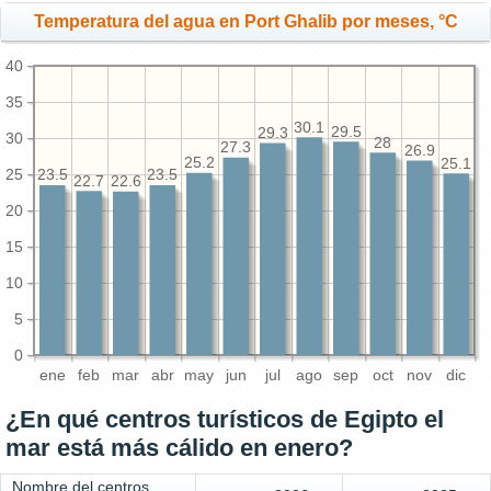
Temperatura del agua en Port Ghalib por meses, °C
40
35
30.1
29.5
29.3
30
28
27.3
26.9
25.2
25.1
25
23.5
23.5
22.7
22.6
20
15
10
5
0
ene
feb
mar
abr
may
jun
jul
ago
sep
oct
nov
dic
¿En qué centros turísticos de Egipto el
mar está más cálido en enero?
Nombre del centros