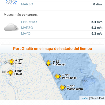
MARZO
0
días
Meses más
ventosos
:
FEBRERO
5.4
m/s
MARZO
5.3
m/s
MAYO
5.3
m/s
Port Ghalib en el mapa del estado del tiempo
Leaflet
| Tiles © Esri