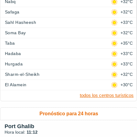
Nabq
+32°C
Safaga
+32°C
Sahl Hasheesh
+33°C
Soma Bay
+32°C
Taba
+35°C
Hadaba
+33°C
Hurgada
+33°C
Sharm-el-Sheikh
+32°C
El Alamein
+30°C
todos los centros turísticos
Pronóstico para 24 horas
Port Ghalib
Hora local:
11:12