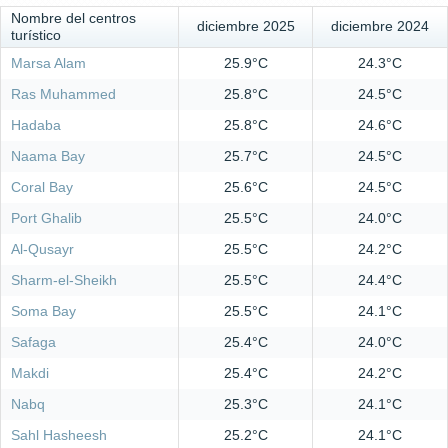
Nombre del centros
diciembre 2025
diciembre 2024
turístico
Marsa Alam
25.9°C
24.3°C
Ras Muhammed
25.8°C
24.5°C
Hadaba
25.8°C
24.6°C
Naama Bay
25.7°C
24.5°C
Coral Bay
25.6°C
24.5°C
Port Ghalib
25.5°C
24.0°C
Al-Qusayr
25.5°C
24.2°C
Sharm-el-Sheikh
25.5°C
24.4°C
Soma Bay
25.5°C
24.1°C
Safaga
25.4°C
24.0°C
Makdi
25.4°C
24.2°C
Nabq
25.3°C
24.1°C
Sahl Hasheesh
25.2°C
24.1°C