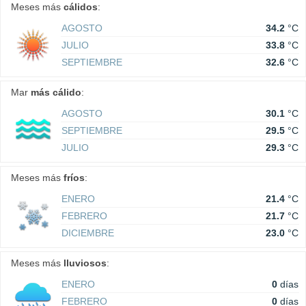
Meses más
cálidos
:
AGOSTO
34.2
°C
JULIO
33.8
°C
SEPTIEMBRE
32.6
°C
Mar
más cálido
:
AGOSTO
30.1
°C
SEPTIEMBRE
29.5
°C
JULIO
29.3
°C
Meses más
fríos
:
ENERO
21.4
°C
FEBRERO
21.7
°C
DICIEMBRE
23.0
°C
Meses más
lluviosos
:
ENERO
0
días
FEBRERO
0
días