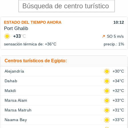
ESTADO DEL TIEMPO AHORA
10:12
Port Ghalib
+33
°C
SO 5 m/s
sensación térmica de: +36°
C
precip.: 1%
Centros turísticos de Egipto:
Alejandría
+30°C
Dahab
+34°C
Makdi
+32°C
Marsa Alam
+33°C
Marsa Matruh
+31°C
Naama Bay
+33°C