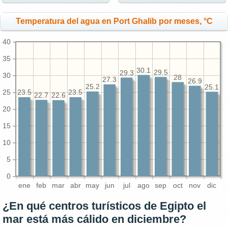
Temperatura del agua en Port Ghalib por meses, °C
40
35
30.1
29.5
29.3
30
28
27.3
26.9
25.2
25.1
25
23.5
23.5
22.7
22.6
20
15
10
5
0
ene
feb
mar
abr
may
jun
jul
ago
sep
oct
nov
dic
¿En qué centros turísticos de Egipto el
mar está más cálido en diciembre?