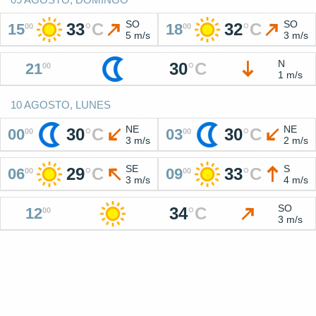
SO
SO
33
°
C
32
°
C
15
18
00
00
5 m/s
3 m/s
N
30
°
C
21
00
1 m/s
10 AGOSTO, LUNES
NE
NE
30
°
C
30
°
C
00
03
00
00
3 m/s
2 m/s
SE
S
29
°
C
33
°
C
06
09
00
00
3 m/s
4 m/s
SO
34
°
C
12
00
3 m/s