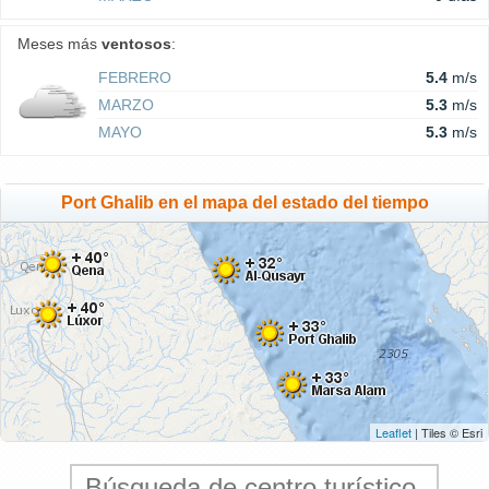
Meses más
ventosos
:
FEBRERO
5.4
m/s
MARZO
5.3
m/s
MAYO
5.3
m/s
Port Ghalib en el mapa del estado del tiempo
Leaflet
| Tiles © Esri