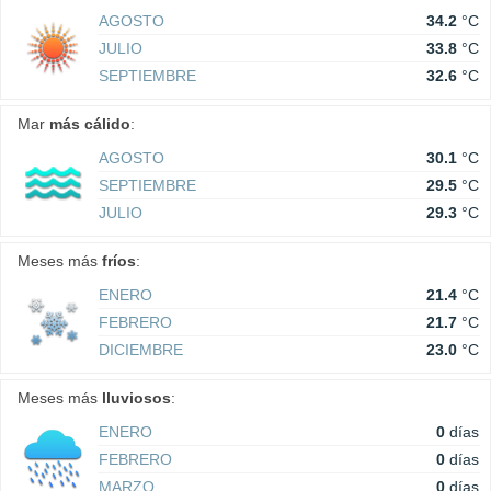
AGOSTO
34.2
°C
JULIO
33.8
°C
SEPTIEMBRE
32.6
°C
Mar
más cálido
:
AGOSTO
30.1
°C
SEPTIEMBRE
29.5
°C
JULIO
29.3
°C
Meses más
fríos
:
ENERO
21.4
°C
FEBRERO
21.7
°C
DICIEMBRE
23.0
°C
Meses más
lluviosos
:
ENERO
0
días
FEBRERO
0
días
MARZO
0
días