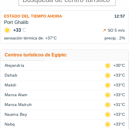
ESTADO DEL TIEMPO AHORA
12:57
Port Ghalib
+33
°C
SO 5 m/s
sensación térmica de: +37°
C
precip.: 2%
Centros turísticos de Egipto:
Alejandría
+30°C
Dahab
+33°C
Makdi
+33°C
Marsa Alam
+33°C
Marsa Matruh
+31°C
Naama Bay
+33°C
Nabq
+33°C