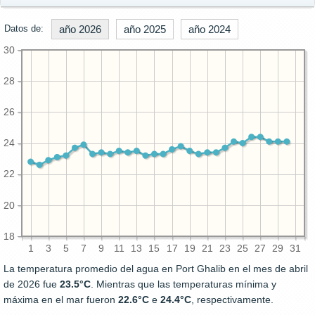
Datos de:
año 2026
año 2025
año 2024
30
28
26
24
22
20
18
1
3
5
7
9
11
13
15
17
19
21
23
25
27
29
31
La temperatura promedio del agua en Port Ghalib en el mes de abril
de 2026 fue
23.5°C
. Mientras que las temperaturas mínima y
máxima en el mar fueron
22.6°C
e
24.4°C
, respectivamente.