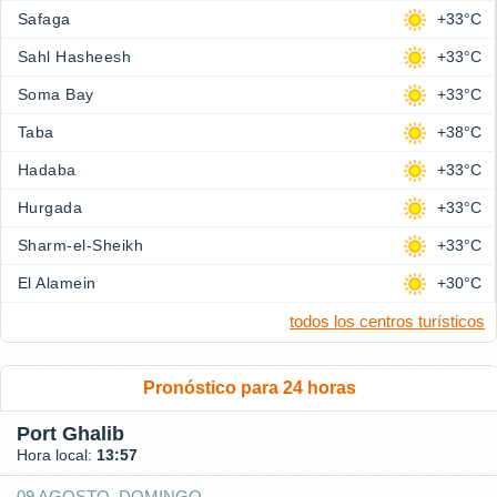
Safaga
+33°C
Sahl Hasheesh
+33°C
Soma Bay
+33°C
Taba
+38°C
Hadaba
+33°C
Hurgada
+33°C
Sharm-el-Sheikh
+33°C
El Alamein
+30°C
todos los centros turísticos
Pronóstico para 24 horas
Port Ghalib
Hora local:
13:57
09 AGOSTO, DOMINGO