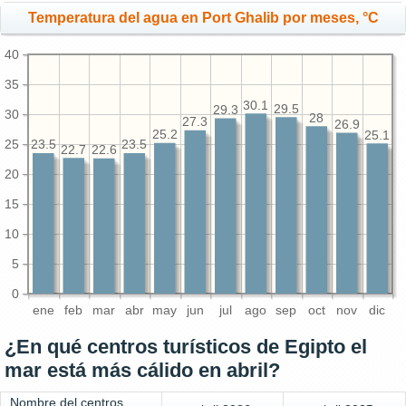
Temperatura del agua en Port Ghalib por meses, °C
40
35
30.1
29.5
29.3
30
28
27.3
26.9
25.2
25.1
25
23.5
23.5
22.7
22.6
20
15
10
5
0
ene
feb
mar
abr
may
jun
jul
ago
sep
oct
nov
dic
¿En qué centros turísticos de Egipto el
mar está más cálido en abril?
Nombre del centros