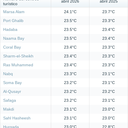
abril 2026
abril 2025
turístico
Marsa Alam
24.1°C
23.7°C
Port Ghalib
23.5°C
23.3°C
Hadaba
23.5°C
23.4°C
Naama Bay
23.5°C
23.4°C
Coral Bay
23.4°C
23.3°C
Sharm-el-Sheikh
23.4°C
23.3°C
Ras Muhammed
23.4°C
23.3°C
Nabq
23.3°C
23.1°C
Soma Bay
23.2°C
23.1°C
Al-Qusayr
23.2°C
23.2°C
Safaga
23.2°C
23.1°C
Makdi
23.1°C
23.0°C
Sahl Hasheesh
23.1°C
23.0°C
Hurgada
23.0°C
22.8°C