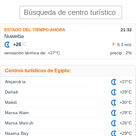
ESTADO DEL TIEMPO AHORA
21:32
Nuweiba
+26
°C
S 3 m/s
sensación térmica de: +27°
C
precip.: 2%
Centros turísticos de Egipto:
Alejandría
+27°C
Dahab
+29°C
Makdi
+30°C
Marsa Alam
+29°C
Marsa Matruh
+26°C
Naama Bay
+29°C