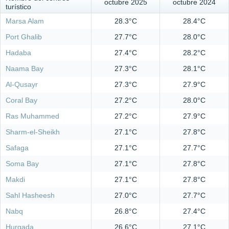
octubre 2025
octubre 2024
turístico
Marsa Alam
28.3°C
28.4°C
Port Ghalib
27.7°C
28.0°C
Hadaba
27.4°C
28.2°C
Naama Bay
27.3°C
28.1°C
Al-Qusayr
27.3°C
27.9°C
Coral Bay
27.2°C
28.0°C
Ras Muhammed
27.2°C
27.9°C
Sharm-el-Sheikh
27.1°C
27.8°C
Safaga
27.1°C
27.7°C
Soma Bay
27.1°C
27.8°C
Makdi
27.1°C
27.8°C
Sahl Hasheesh
27.0°C
27.7°C
Nabq
26.8°C
27.4°C
Hurgada
26.6°C
27.1°C