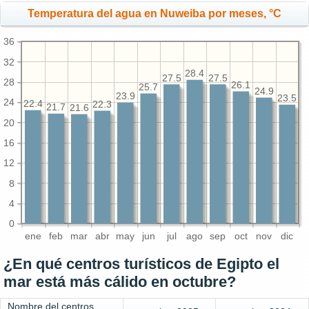
Temperatura del agua en Nuweiba por meses, °C
36
32
28.4
27.5
27.5
28
26.1
25.7
24.9
23.9
23.5
24
22.4
22.3
21.7
21.6
20
16
12
8
4
0
ene
feb
mar
abr
may
jun
jul
ago
sep
oct
nov
dic
¿En qué centros turísticos de Egipto el
mar está más cálido en octubre?
Nombre del centros