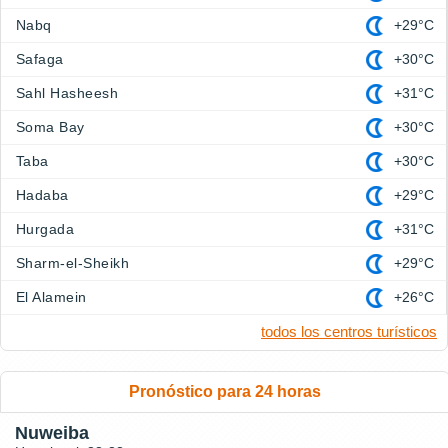
Nabq
+29°C
Safaga
+30°C
Sahl Hasheesh
+31°C
Soma Bay
+30°C
Taba
+30°C
Hadaba
+29°C
Hurgada
+31°C
Sharm-el-Sheikh
+29°C
El Alamein
+26°C
todos los centros turísticos
Pronóstico para 24 horas
Nuweiba