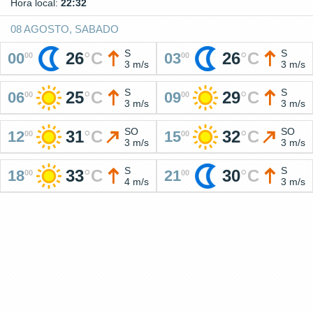
Hora local:
22:32
08 AGOSTO, SABADO
S
S
26
°
C
26
°
C
00
03
00
00
3 m/s
3 m/s
S
S
25
°
C
29
°
C
06
09
00
00
3 m/s
3 m/s
SO
SO
31
°
C
32
°
C
12
15
00
00
3 m/s
3 m/s
S
S
33
°
C
30
°
C
18
21
00
00
4 m/s
3 m/s