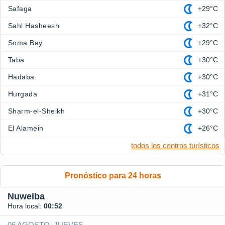
Safaga
+29°C
Sahl Hasheesh
+32°C
Soma Bay
+29°C
Taba
+30°C
Hadaba
+30°C
Hurgada
+31°C
Sharm-el-Sheikh
+30°C
El Alamein
+26°C
todos los centros turísticos
Pronóstico para 24 horas
Nuweiba
Hora local:
00:52
06 AGOSTO, JUEVES