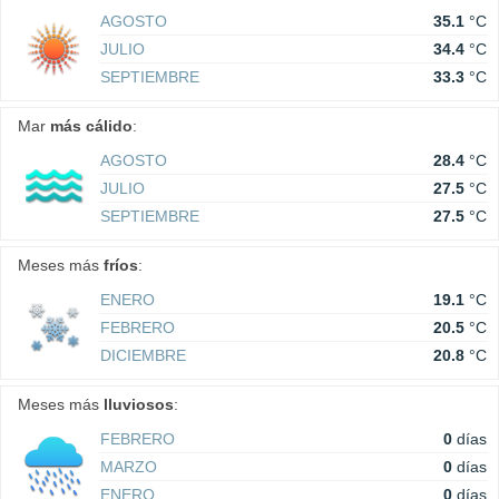
AGOSTO
35.1
°C
JULIO
34.4
°C
SEPTIEMBRE
33.3
°C
Mar
más cálido
:
AGOSTO
28.4
°C
JULIO
27.5
°C
SEPTIEMBRE
27.5
°C
Meses más
fríos
:
ENERO
19.1
°C
FEBRERO
20.5
°C
DICIEMBRE
20.8
°C
Meses más
lluviosos
:
FEBRERO
0
días
MARZO
0
días
ENERO
0
días