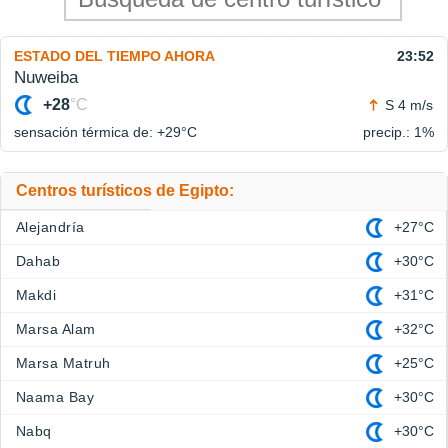
ESTADO DEL TIEMPO AHORA
23:52
Nuweiba
+28
°C
S 4 m/s
sensación térmica de: +29°
C
precip.: 1%
Centros turísticos de Egipto:
Alejandría
+27°C
Dahab
+30°C
Makdi
+31°C
Marsa Alam
+32°C
Marsa Matruh
+25°C
Naama Bay
+30°C
Nabq
+30°C