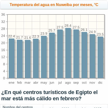
Temperatura del agua en Nuweiba por meses, °C
36
32
28.4
27.5
27.5
28
26.1
25.7
24.9
23.9
23.5
24
22.4
22.3
21.7
21.6
20
16
12
8
4
0
ene
feb
mar
abr
may
jun
jul
ago
sep
oct
nov
dic
¿En qué centros turísticos de Egipto el
mar está más cálido en febrero?
Nombre del centros