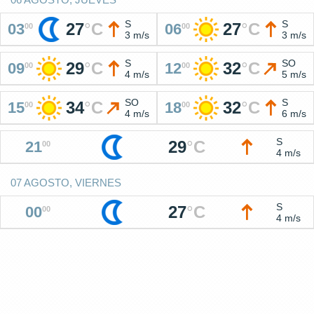
S
S
27
°
C
27
°
C
03
06
00
00
3 m/s
3 m/s
S
SO
29
°
C
32
°
C
09
12
00
00
4 m/s
5 m/s
SO
S
34
°
C
32
°
C
15
18
00
00
4 m/s
6 m/s
S
29
°
C
21
00
4 m/s
07 AGOSTO, VIERNES
S
27
°
C
00
00
4 m/s