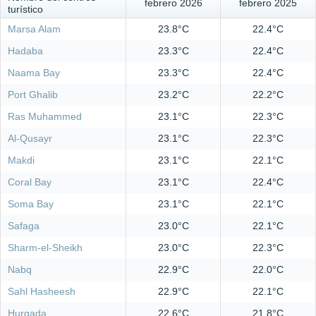
febrero 2026
febrero 2025
turístico
Marsa Alam
23.8°C
22.4°C
Hadaba
23.3°C
22.4°C
Naama Bay
23.3°C
22.4°C
Port Ghalib
23.2°C
22.2°C
Ras Muhammed
23.1°C
22.3°C
Al-Qusayr
23.1°C
22.3°C
Makdi
23.1°C
22.1°C
Coral Bay
23.1°C
22.4°C
Soma Bay
23.1°C
22.1°C
Safaga
23.0°C
22.1°C
Sharm-el-Sheikh
23.0°C
22.3°C
Nabq
22.9°C
22.0°C
Sahl Hasheesh
22.9°C
22.1°C
Hurgada
22.6°C
21.8°C