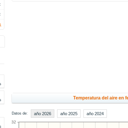
C
C
s
s
Temperatura del aire en f
s
Datos de:
año 2026
año 2025
año 2024
32
s