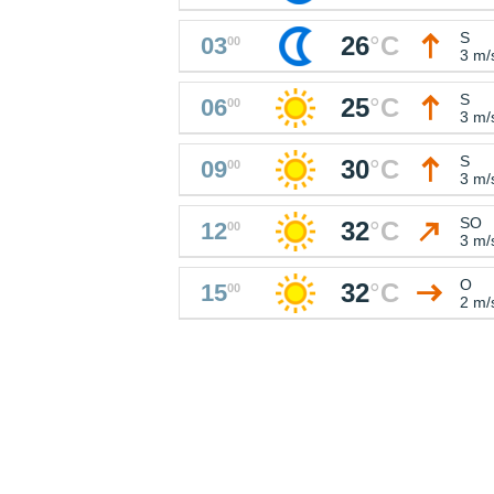
S
26
°
C
03
00
3 m/
S
25
°
C
06
00
3 m/
S
30
°
C
09
00
3 m/
SO
32
°
C
12
00
3 m/
O
32
°
C
15
00
2 m/