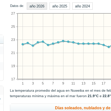
Datos de:
año 2026
año 2025
año 2024
27
25
23
21
19
17
1
3
5
7
9
11
13
15
17
La temperatura promedio del agua en Nuweiba en el mes de fe
temperaturas mínima y máxima en el mar fueron
21.9°C
e
22.8
Días soleados, nublados y de 