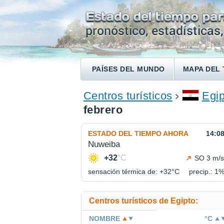
PAÍSES DEL MUNDO
MAPA DEL 
ENCONTRAR UN HOTEL
Centros turísticos
Egip
febrero
ESTADO DEL TIEMPO AHORA
14:0
Nuweiba
+32
°C
SO 3 m/s
sensación térmica de: +32°
C
precip.: 1
Centros turísticos de Egipto:
NOMBRE
°C