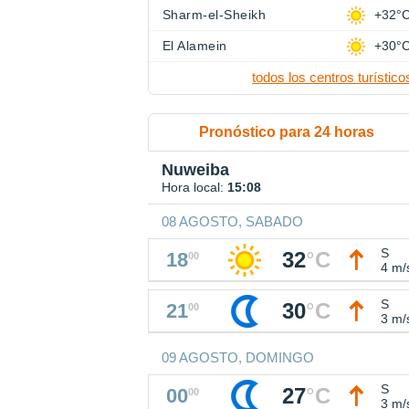
Sharm-el-Sheikh
+32°
El Alamein
+30°
todos los centros turístico
Pronóstico para 24 horas
Nuweiba
Hora local:
15:08
08 AGOSTO, SABADO
S
32
°
C
18
00
4 m/
S
30
°
C
21
00
3 m/
09 AGOSTO, DOMINGO
S
27
°
C
00
00
3 m/