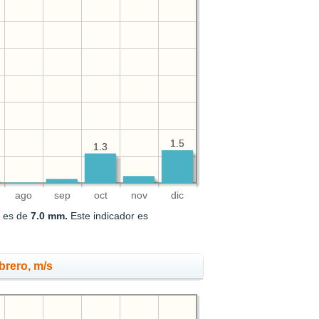
1.5
1.5
1.3
1.3
ago
sep
oct
nov
dic
o es de
7.0 mm.
Este indicador es
brero, m/s