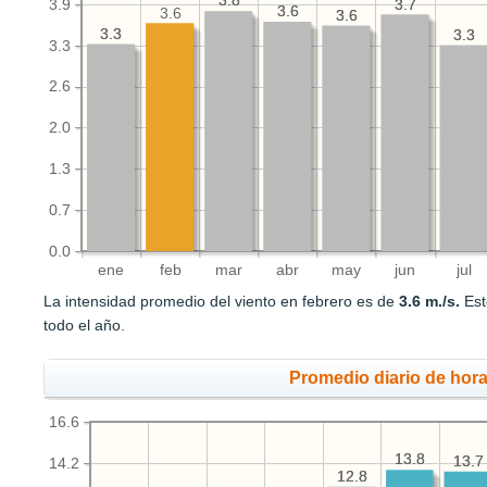
3.8
3.8
3.7
3.7
3.9
3.6
3.6
3.6
3.6
3.6
3.3
3.3
3.3
3.3
3.3
2.6
2.0
1.3
0.7
0.0
ene
feb
mar
abr
may
jun
jul
La intensidad promedio del viento en febrero es de
3.6 m./s.
Est
todo el año.
Promedio diario de hora
16.6
13.8
13.8
13.7
13.7
14.2
12.8
12.8