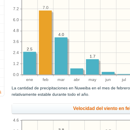
7.0
7.2
6.0
4.8
4.0
4.0
3.6
2.5
2.5
2.4
1.7
1.7
1.2
0.0
ene
feb
mar
abr
may
jun
jul
La cantidad de precipitaciones en Nuweiba en el mes de febrer
s
relativamente estable durante todo el año.
Velocidad del viento en fe
4.6