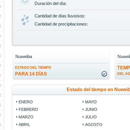
Duración del día:
C
Cantidad de días lluviosos:
C
Cantidad de precipitaciones:
C
C
C
C
Nuweiba
Nuwei
C
TEM
ESTADO DEL TIEMPO
PARA 14 DÍAS
DEL A
C
C
Estado del tiempo en Nuwei
C
ENERO
MAYO
C
FEBRERO
JUNIO
C
MARZO
JULIO
ABRIL
AGOSTO
C