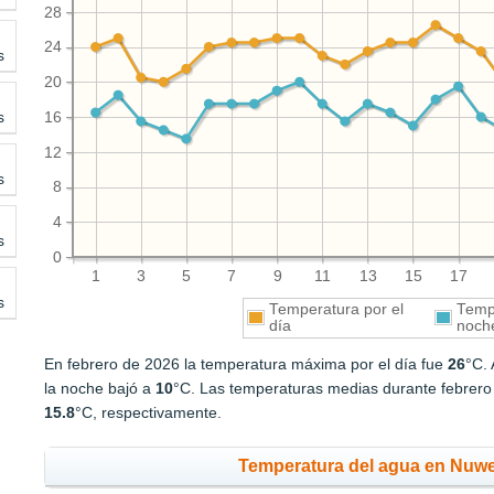
28
24
s
20
s
16
12
s
8
4
s
0
1
3
5
7
9
11
13
15
17
s
Temperatura por el
Tempe
día
noch
En febrero de 2026 la temperatura máxima por el día fue
26
°C.
la noche bajó a
10
°C. Las temperaturas medias durante febrero 
15.8
°C, respectivamente.
Temperatura del agua en Nuwei