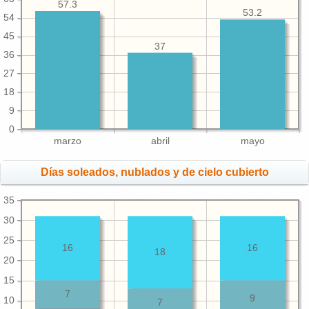
57.3
53.2
54
45
37
36
27
18
9
0
marzo
abril
mayo
Días soleados, nublados y de cielo cubierto
35
30
25
16
16
18
20
15
7
9
10
7