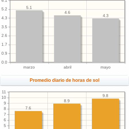
6.1
5.1
5.2
4.6
4.3
4.3
3.5
2.6
1.7
0.9
0.0
marzo
abril
mayo
Promedio diario de horas de sol
11
9.8
10
8.9
9
7.6
8
7
6
5