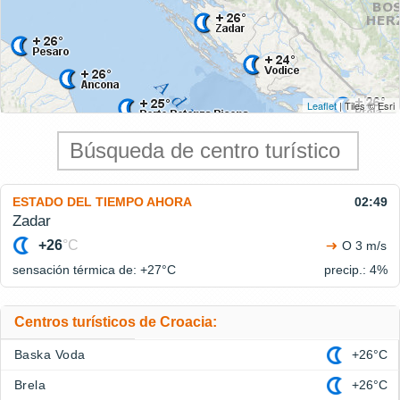
Leaflet
| Tiles © Esri
ESTADO DEL TIEMPO AHORA
02:49
Zadar
+26
°C
O 3 m/s
sensación térmica de: +27°
C
precip.: 4%
Centros turísticos de Croacia:
Baska Voda
+26°C
Brela
+26°C