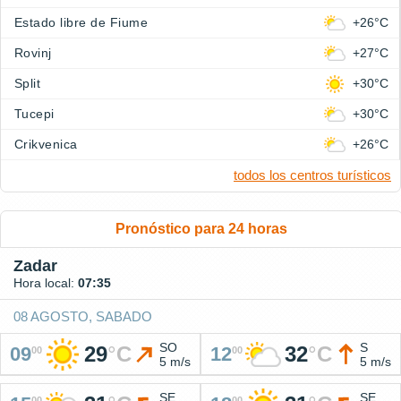
Estado libre de Fiume
+26°C
Rovinj
+27°C
Split
+30°C
Tucepi
+30°C
Crikvenica
+26°C
todos los centros turísticos
Pronóstico para 24 horas
Zadar
Hora local:
07:35
08 AGOSTO, SABADO
SO
S
29
°
C
32
°
C
09
12
00
00
5 m/s
5 m/s
SE
SE
00
00