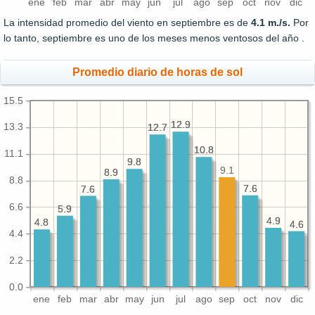
ene
feb
mar
abr
may
jun
jul
ago
sep
oct
nov
dic
La intensidad promedio del viento en septiembre es de
4.1 m./s.
Por
lo tanto, septiembre es uno de los meses menos ventosos del año .
Promedio diario de horas de sol
15.5
12.9
12.9
13.3
12.7
12.7
10.8
10.8
11.1
9.8
9.8
9.1
8.9
8.9
8.8
7.6
7.6
7.6
7.6
6.6
5.9
5.9
4.9
4.9
4.8
4.8
4.6
4.6
4.4
2.2
0.0
ene
feb
mar
abr
may
jun
jul
ago
sep
oct
nov
dic