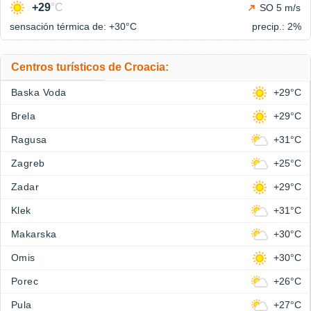
+29
°C
SO 5 m/s
sensación térmica de: +30°
C
precip.: 2%
Centros turísticos de Croacia:
Baska Voda
+29°C
Brela
+29°C
Ragusa
+31°C
Zagreb
+25°C
Zadar
+29°C
Klek
+31°C
Makarska
+30°C
Omis
+30°C
Porec
+26°C
Pula
+27°C