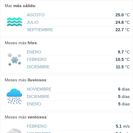
Mar
más cálido
:
AGOSTO
25.0
°C
JULIO
24.8
°C
SEPTIEMBRE
22.7
°C
Meses más
fríos
:
ENERO
9.7
°C
FEBRERO
10.5
°C
DICIEMBRE
11.5
°C
Meses más
lluviosos
:
NOVIEMBRE
6
días
DICIEMBRE
5
días
ENERO
5
días
Meses más
ventosos
:
FEBRERO
5.1
m/s