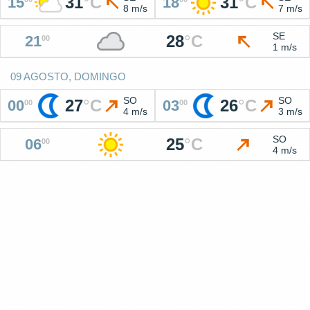
31
°
C
31
°
C
15
18
8 m/s
7 m/s
SE
28
°
C
21
00
1 m/s
09 AGOSTO, DOMINGO
SO
SO
27
°
C
26
°
C
00
03
00
00
4 m/s
3 m/s
SO
25
°
C
06
00
4 m/s