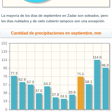
La mayoría de los días de septiembre en Zadar son soleados, pero
los días nublados y de cielo cubierto tampoco son una excepción.
Cantidad de precipitaciones en septiembre, mm
152
133
114.0
114.0
114
96.0
96.0
95
77.3
77.3
75.6
76
62.9
62.9
58.1
58.1
57.3
57.3
53.2
53.2
57
37.0
37.0
33.9
33.9
38
27.8
27.8
24.5
24.5
19
0