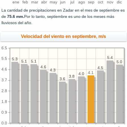
ene
feb
mar
abr
may
jun
jul
ago
sep
oct
nov
dic
La cantidad de precipitaciones en Zadar en el mes de septiembre es
de
75.6 mm.
Por lo tanto, septiembre es uno de los meses más
lluviosos del año.
Velocidad del viento en septiembre, m/s
6.5
5.4
5.4
5.5
5.3
5.3
5.1
5.1
5.1
5.1
5.0
5.0
4.6
4.6
4.5
4.5
4.6
4.3
4.3
4.1
4.0
4.0
3.8
3.8
3.6
3.6
3.7
2.8
1.8
0.9
0.0