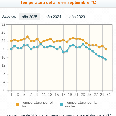
Temperatura del aire en septiembre, °C
Datos de:
año 2025
año 2024
año 2023
32
28
24
20
16
12
8
4
0
1
3
5
7
9
11
13
15
17
19
21
23
25
27
29
31
Temperatura por el
Temperatura por la
día
noche
En septiembre de 2025 la temperatura máxima por el día fue
26
°C.