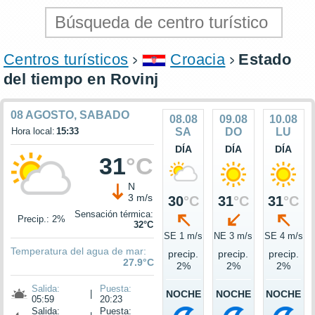
Centros turísticos
Croacia
Estado
del tiempo en Rovinj
08 AGOSTO, SABADO
08.08
09.08
10.08
Hora local:
15:33
SA
DO
LU
DÍA
DÍA
DÍA
31
°C
N
3 m/s
30
°C
31
°C
31
°C
Sensación térmica:
Precip.: 2%
32°C
SE 1 m/s
NE 3 m/s
SE 4 m/s
Temperatura del agua de mar:
precip.
precip.
precip.
27.9°C
2%
2%
2%
Salida:
Puesta:
|
NOCHE
NOCHE
NOCHE
05:59
20:23
Salida:
Puesta: