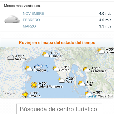
Meses más
ventosos
:
NOVIEMBRE
4.0
m/s
FEBRERO
4.0
m/s
MARZO
3.9
m/s
Rovinj en el mapa del estado del tiempo
Leaflet
| Tiles © Esri