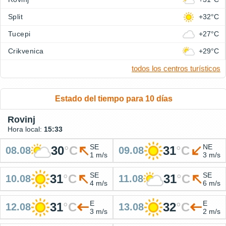
Split
+32°C
Tucepi
+27°C
Crikvenica
+29°C
todos los centros turísticos
Estado del tiempo para 10 días
Rovinj
Hora local:
15:33
SE
NE
30
°
C
31
°
C
08.08
09.08
1 m/s
3 m/s
SE
SE
31
°
C
31
°
C
10.08
11.08
4 m/s
6 m/s
E
E
31
°
C
32
°
C
12.08
13.08
3 m/s
2 m/s