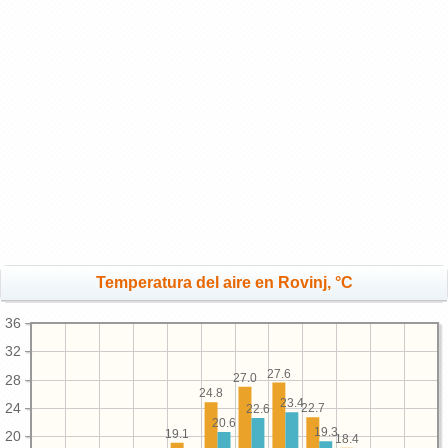
Temperatura del aire en Rovinj, °C
36
32
27.6
27.0
28
24.8
23.4
24
22.7
22.6
20.6
19.3
19.1
20
18.4