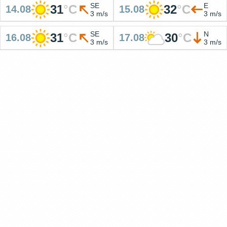
SE
E
31
°
C
32
°
C
14.08
15.08
3 m/s
3 m/s
SE
N
31
°
C
30
°
C
16.08
17.08
3 m/s
3 m/s