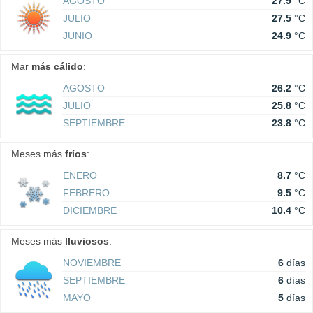
AGOSTO
27.9
°C
JULIO
27.5
°C
JUNIO
24.9
°C
Mar
más cálido
:
AGOSTO
26.2
°C
JULIO
25.8
°C
SEPTIEMBRE
23.8
°C
Meses más
fríos
:
ENERO
8.7
°C
FEBRERO
9.5
°C
DICIEMBRE
10.4
°C
Meses más
lluviosos
:
NOVIEMBRE
6
días
SEPTIEMBRE
6
días
MAYO
5
días