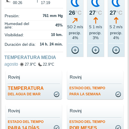
|
00:26
17:19
26
°C
27
°C
27
°C
Presión:
761 mm Hg
Humedad del
45%
aire:
SO 2 m/s
S 1 m/s
S 2 m/s
precip.
precip.
precip.
Visibilidad:
10 km.
4%
3%
4%
Duración del día:
14 h. 24 min.
TEMPERATURA MEDIA
agosto
27.9°C
22.9°C
Rovinj
Rovinj
TEMPERATURA
ESTADO DEL TIEMPO
DEL AGUA DE MAR
PARA LA SEMANA
Rovinj
Rovinj
ESTADO DEL TIEMPO
ESTADO DEL TIEMPO
PARA 14 DÍAS
POR MESES