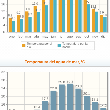
15.8
15.3
15.0
16
13.3
11.8
11.7
11.3
12
9.9
9.7
8.7
8.5
8.2
7.5
8
6.5
4
0
ene
feb
mar
abr
may
jun
jul
ago
sep
oct
nov
dic
Temperatura por el
Temperatura por la
día
noche
Temperatura del agua de mar, °C
32
28
26.2
25.8
23.8
24
22.8
20.1
20
17.6
17.2
16
14.2
13.4