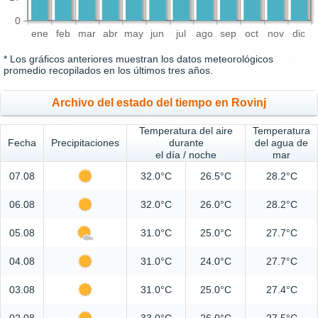
0
ene
feb
mar
abr
may
jun
jul
ago
sep
oct
nov
dic
* Los gráficos anteriores muestran los datos meteorológicos
promedio recopilados en los últimos tres años.
Archivo del estado del tiempo en Rovinj
Temperatura del aire
Temperatura
Fecha
Precipitaciones
durante
del agua de
el día / noche
mar
07.08
32.0°C
26.5°C
28.2°C
06.08
32.0°C
26.0°C
28.2°C
05.08
31.0°C
25.0°C
27.7°C
04.08
31.0°C
24.0°C
27.7°C
03.08
31.0°C
25.0°C
27.4°C