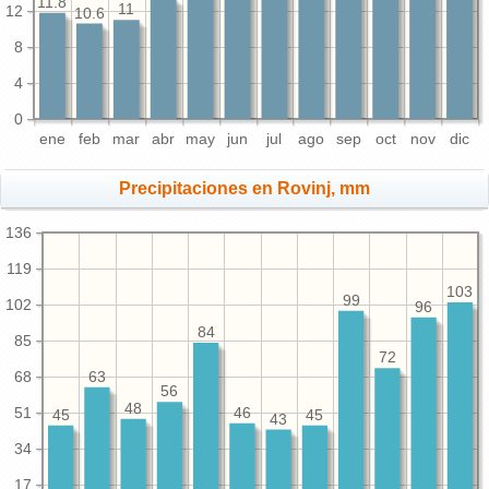
11.8
11
12
10.6
8
4
0
ene
feb
mar
abr
may
jun
jul
ago
sep
oct
nov
dic
Precipitaciones en Rovinj, mm
136
119
103
99
102
96
84
85
72
68
63
56
48
51
46
45
45
43
34
17