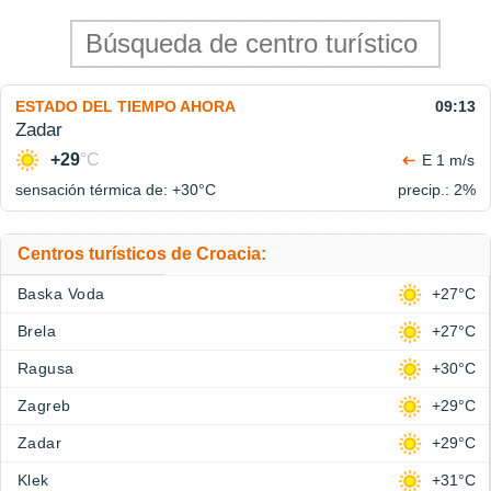
ESTADO DEL TIEMPO AHORA
09:13
Zadar
+29
°C
E 1 m/s
sensación térmica de: +30°
C
precip.: 2%
Centros turísticos de Croacia:
Baska Voda
+27°C
Brela
+27°C
Ragusa
+30°C
Zagreb
+29°C
Zadar
+29°C
Klek
+31°C