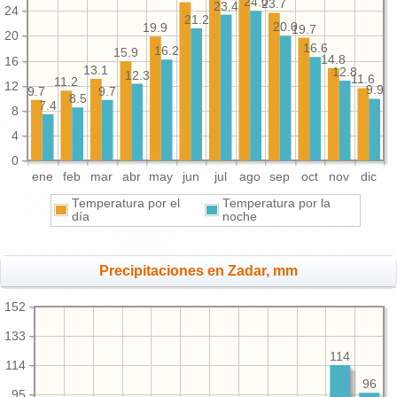
24.0
23.7
23.4
24
21.2
20.0
19.9
19.7
20
16.6
16.2
15.9
14.8
16
13.1
12.8
12.3
11.6
11.2
12
9.9
9.7
9.7
8.5
7.4
8
4
0
ene
feb
mar
abr
may
jun
jul
ago
sep
oct
nov
dic
Temperatura por el
Temperatura por la
día
noche
Precipitaciones en Zadar, mm
152
133
114
114
96
95