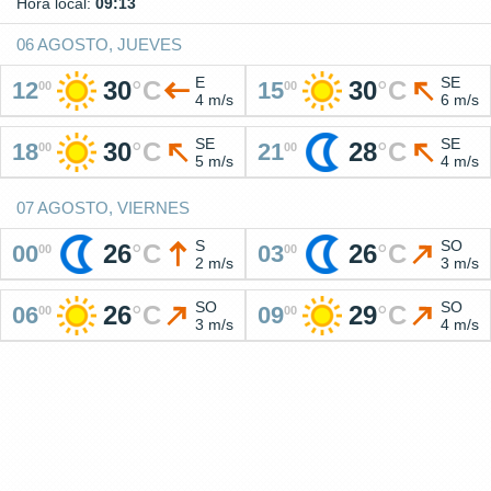
Hora local:
09:13
06 AGOSTO, JUEVES
E
SE
30
°
C
30
°
C
12
15
00
00
4 m/s
6 m/s
SE
SE
30
°
C
28
°
C
18
21
00
00
5 m/s
4 m/s
07 AGOSTO, VIERNES
S
SO
26
°
C
26
°
C
00
03
00
00
2 m/s
3 m/s
SO
SO
26
°
C
29
°
C
06
09
00
00
3 m/s
4 m/s