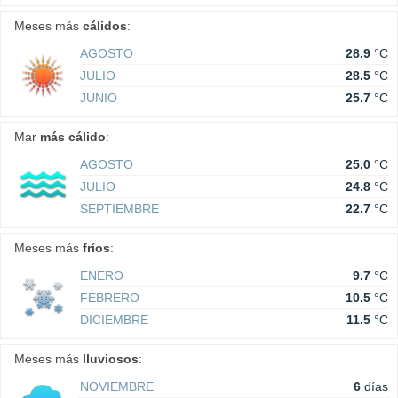
Meses más
cálidos
:
AGOSTO
28.9
°C
JULIO
28.5
°C
JUNIO
25.7
°C
Mar
más cálido
:
AGOSTO
25.0
°C
JULIO
24.8
°C
SEPTIEMBRE
22.7
°C
Meses más
fríos
:
ENERO
9.7
°C
FEBRERO
10.5
°C
DICIEMBRE
11.5
°C
Meses más
lluviosos
:
NOVIEMBRE
6
días