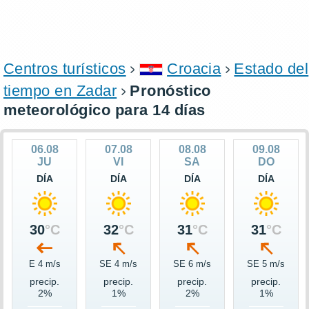
Centros turísticos
Croacia
Estado del
tiempo en Zadar
Pronóstico
meteorológico para 14 días
06.08
07.08
08.08
09.08
JU
VI
SA
DO
DÍA
DÍA
DÍA
DÍA
30
°C
32
°C
31
°C
31
°C
E 4 m/s
SE 4 m/s
SE 6 m/s
SE 5 m/s
precip.
precip.
precip.
precip.
2%
1%
2%
1%