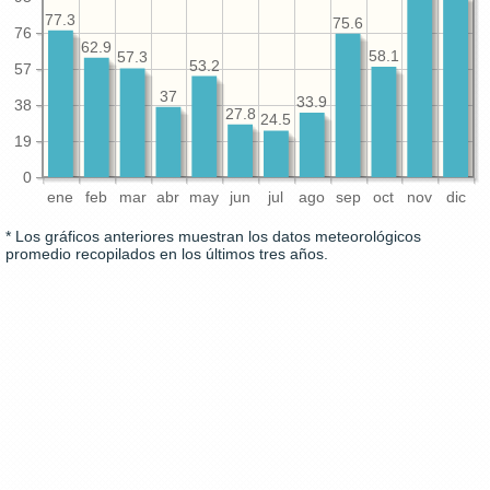
77.3
75.6
76
62.9
58.1
57.3
53.2
57
37
33.9
38
27.8
24.5
19
0
ene
feb
mar
abr
may
jun
jul
ago
sep
oct
nov
dic
* Los gráficos anteriores muestran los datos meteorológicos
promedio recopilados en los últimos tres años.