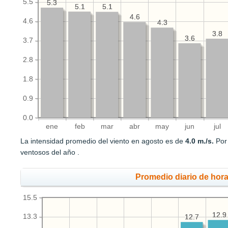
5.5
5.3
5.3
5.1
5.1
5.1
5.1
4.6
4.6
4.6
4.3
4.3
3.8
3.8
3.6
3.6
3.7
2.8
1.8
0.9
0.0
ene
feb
mar
abr
may
jun
jul
La intensidad promedio del viento en agosto es de
4.0 m./s.
Por 
ventosos del año .
Promedio diario de hora
15.5
12.9
12.9
13.3
12.7
12.7