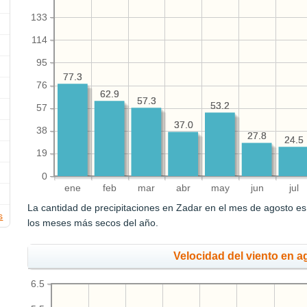
133
114
95
77.3
77.3
76
62.9
62.9
57.3
57.3
53.2
53.2
57
37.0
37.0
38
27.8
27.8
24.5
24.5
19
0
ene
feb
mar
abr
may
jun
jul
La cantidad de precipitaciones en Zadar en el mes de agosto e
s
los meses más secos del año.
Velocidad del viento en a
6.5