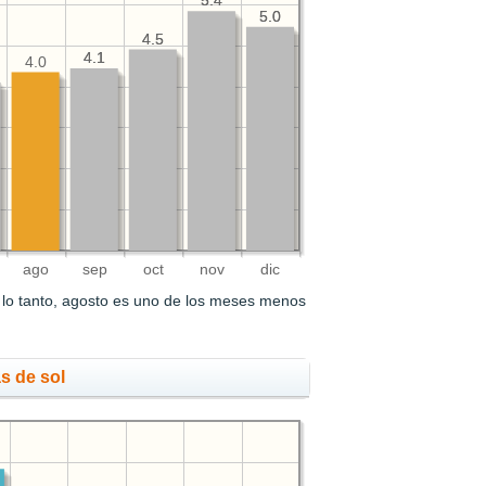
5.4
5.4
5.0
5.0
4.5
4.5
4.1
4.1
4.0
ago
sep
oct
nov
dic
lo tanto, agosto es uno de los meses menos
s de sol