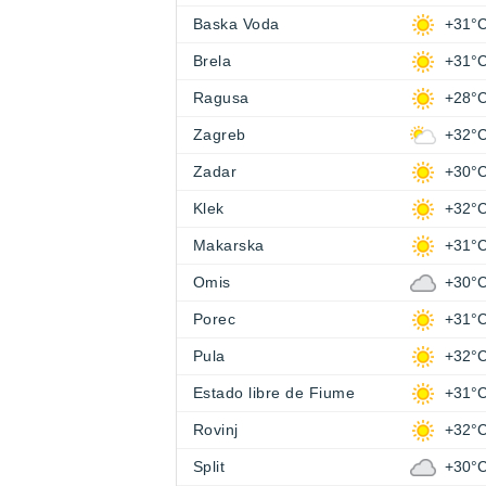
Baska Voda
+31°
Brela
+31°
Ragusa
+28°
Zagreb
+32°
Zadar
+30°
Klek
+32°
Makarska
+31°
Omis
+30°
Porec
+31°
Pula
+32°
Estado libre de Fiume
+31°
Rovinj
+32°
Split
+30°