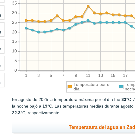
35
30
s
25
s
20
15
s
10
5
s
0
1
3
5
7
9
11
13
15
17
s
Temperatura por el
Tempe
día
noch
En agosto de 2025 la temperatura máxima por el día fue
33
°C. 
la noche bajó a
19
°C. Las temperaturas medias durante agosto p
22.3
°C, respectivamente.
Temperatura del agua en Zad