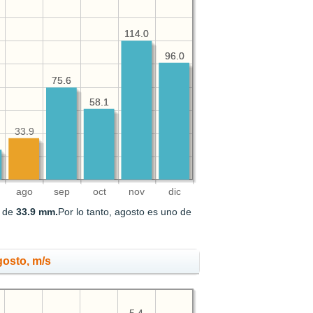
114.0
114.0
96.0
96.0
75.6
75.6
58.1
58.1
33.9
ago
sep
oct
nov
dic
s de
33.9 mm.
Por lo tanto, agosto es uno de
gosto, m/s