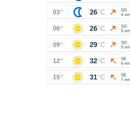
SO
26
°
C
03
00
4 m/
SO
26
°
C
06
00
5 m/
SO
29
°
C
09
00
5 m/
SE
32
°
C
12
00
6 m/
SE
31
°
C
15
00
7 m/