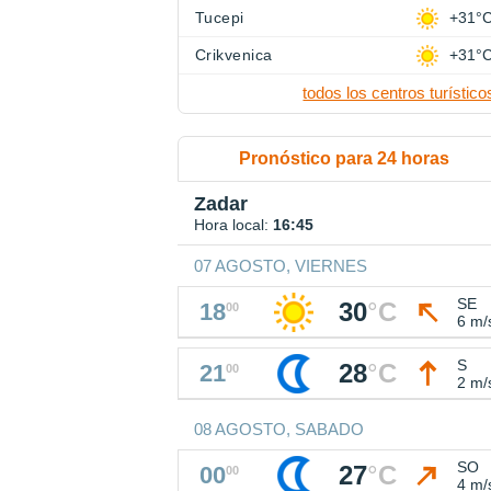
Tucepi
+31°
Crikvenica
+31°
todos los centros turístico
Pronóstico para 24 horas
Zadar
Hora local:
16:45
07 AGOSTO, VIERNES
SE
30
°
C
18
00
6 m/
S
28
°
C
21
00
2 m/
08 AGOSTO, SABADO
SO
27
°
C
00
00
4 m/