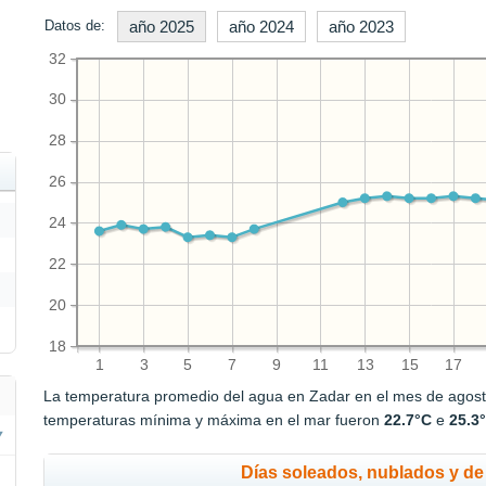
Datos de:
año 2025
año 2024
año 2023
32
30
28
26
24
22
20
18
1
3
5
7
9
11
13
15
17
La temperatura promedio del agua en Zadar en el mes de agos
temperaturas mínima y máxima en el mar fueron
22.7°C
e
25.3
Días soleados, nublados y de 