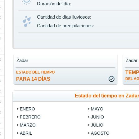
Duración del día:
C
Cantidad de días lluviosos:
C
Cantidad de precipitaciones:
C
C
C
C
Zadar
Zadar
C
TEM
ESTADO DEL TIEMPO
PARA 14 DÍAS
DEL A
C
C
Estado del tiempo en Zada
C
ENERO
MAYO
C
FEBRERO
JUNIO
C
MARZO
JULIO
ABRIL
AGOSTO
C