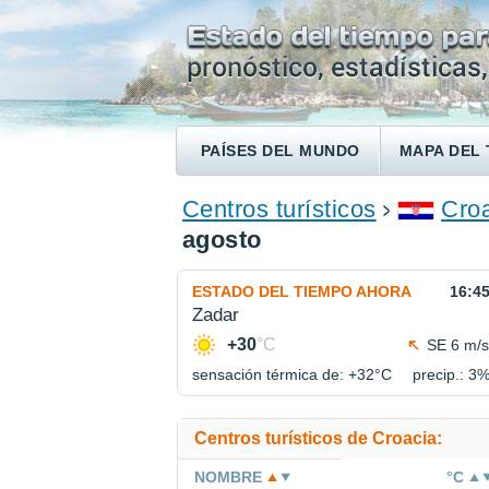
PAÍSES DEL MUNDO
MAPA DEL 
ENCONTRAR UN HOTEL
Centros turísticos
Cro
agosto
ESTADO DEL TIEMPO AHORA
16:4
Zadar
+30
°C
SE 6 m/s
sensación térmica de: +32°
C
precip.: 3
Centros turísticos de Croacia:
NOMBRE
°C