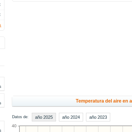
C
C
s
s
Temperatura del aire en 
s
Datos de:
año 2025
año 2024
año 2023
40
s