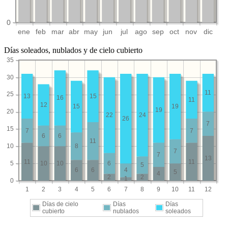
0
ene
feb
mar
abr
may
jun
jul
ago
sep
oct
nov
dic
Días soleados, nublados y de cielo cubierto
35
30
11
25
13
15
16
11
12
15
19
19
20
22
24
26
7
15
7
7
6
6
11
10
8
7
7
13
11
11
5
10
10
6
5
6
6
4
5
4
2
2
1
0
1
2
3
4
5
6
7
8
9
10
11
12
Días de cielo
Días
Días
cubierto
nublados
soleados