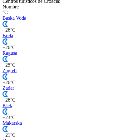
Centros turísticos de Croacia:
Nombre
°C
Baska Voda
+26°C
Brela
+26°C
Ragusa
+25°C
Zagreb
+26°C
Zadar
+26°C
Klek
+23°C
Makarska
+21°C