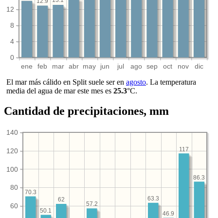
13.1
12.9
12
8
4
0
ene
feb
mar
abr
may
jun
jul
ago
sep
oct
nov
dic
El mar más cálido en Split suele ser en
agosto
. La temperatura
media del agua de mar este mes es
25.3
°C.
Cantidad de precipitaciones, mm
140
117
120
100
86.3
80
70.3
63.3
62
57.2
60
50.1
46.9