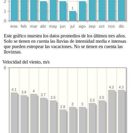
2
1
1
0
ene
feb
mar
abr
may
jun
jul
ago
sep
oct
nov
dic
Este gráfico muestra los datos promedios de los últimos tres años.
Solo se tienen en cuenta las lluvias de intensidad media e intensas
que pueden estropear las vacaciones. No se tienen en cuenta las
lloviznas.
Velocidad del viento, m/s
6
4.3
4.3
4.1
4
3.9
3.7
3.5
3.5
3.3
3
3
2.8