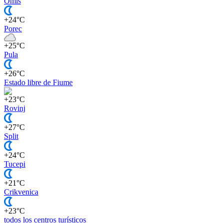
Omis
+24°C
Porec
+25°C
Pula
+26°C
Estado libre de Fiume
+23°C
Rovinj
+27°C
Split
+24°C
Tucepi
+21°C
Crikvenica
+23°C
todos los centros turísticos