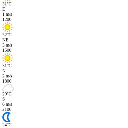
31
°
C
E
1 m/s
12
00
32
°
C
NE
3 m/s
15
00
31
°
C
N
2 m/s
18
00
29
°
C
S
6 m/s
21
00
24
°
C