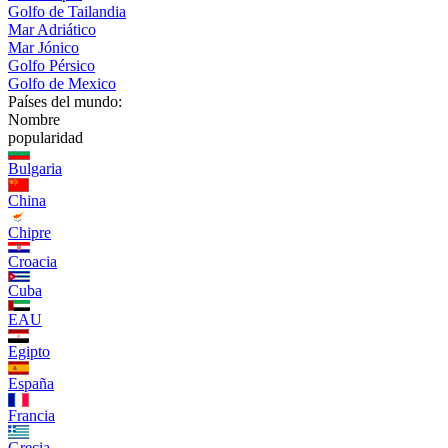
Golfo de Tailandia
Mar Adriático
Mar Jónico
Golfo Pérsico
Golfo de Mexico
Países del mundo:
Nombre
popularidad
Bulgaria
China
Chipre
Croacia
Cuba
EAU
Egipto
España
Francia
Grecia