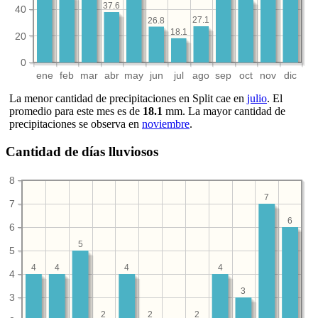
37.6
40
27.1
26.8
18.1
20
0
ene
feb
mar
abr
may
jun
jul
ago
sep
oct
nov
dic
La menor cantidad de precipitaciones en Split cae en
julio
. El
promedio para este mes es de
18.1
mm. La mayor cantidad de
precipitaciones se observa en
noviembre
.
Cantidad de días lluviosos
8
7
7
6
6
5
5
4
4
4
4
4
3
3
2
2
2