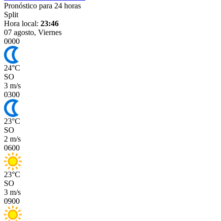
Pronóstico para 24 horas
Split
Hora local:
23:46
07 agosto, Viernes
00
00
24
°
C
SO
3 m/s
03
00
23
°
C
SO
2 m/s
06
00
23
°
C
SO
3 m/s
09
00