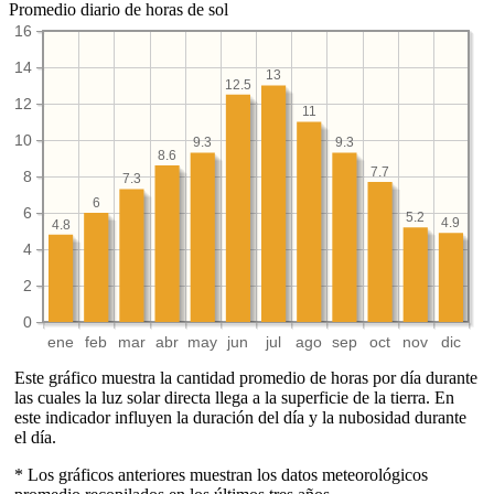
Promedio diario de horas de sol
16
14
13
12.5
12
11
10
9.3
9.3
8.6
7.7
8
7.3
6
6
5.2
4.9
4.8
4
2
0
ene
feb
mar
abr
may
jun
jul
ago
sep
oct
nov
dic
Este gráfico muestra la cantidad promedio de horas por día durante
las cuales la luz solar directa llega a la superficie de la tierra. En
este indicador influyen la duración del día y la nubosidad durante
el día.
* Los gráficos anteriores muestran los datos meteorológicos