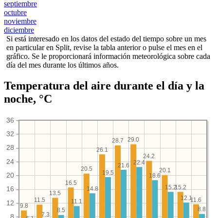
septiembre
octubre
noviembre
diciembre
Si está interesado en los datos del estado del tiempo sobre un mes
en particular en Split, revise la tabla anterior o pulse el mes en el
gráfico. Se le proporcionará información meteorológica sobre cada
día del mes durante los últimos años.
Temperatura del aire durante el día y la
noche, °C
36
32
29.0
28.7
28
26.1
24.2
24
22.4
21.6
20.5
20.1
19.5
20
18.6
16.5
15.2
15.2
16
14.8
13.5
12.1
11.6
11.5
11.1
12
9.8
8.8
8.5
7.3
8