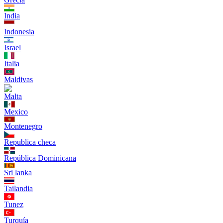
India
Indonesia
Israel
Italia
Maldivas
Malta
Mexico
Montenegro
Republica checa
República Dominicana
Sri lanka
Tailandia
Tunez
Turquía