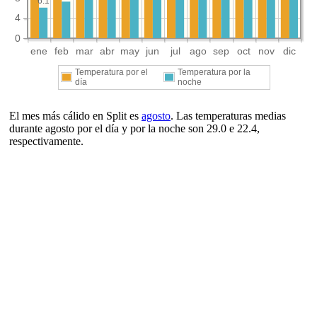
6.1
4
0
ene
feb
mar
abr
may
jun
jul
ago
sep
oct
nov
dic
Temperatura por el
Temperatura por la
día
noche
El mes más cálido en Split es
agosto
. Las temperaturas medias
durante agosto por el día y por la noche son 29.0 e 22.4,
respectivamente.