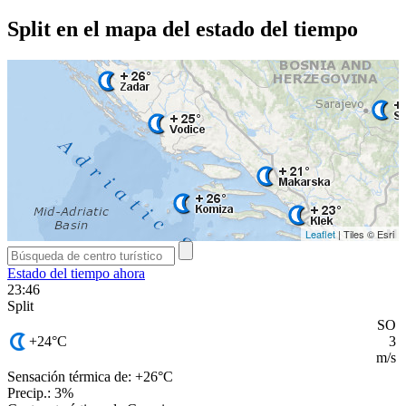
Split en el mapa del estado del tiempo
Leaflet
| Tiles © Esri
Estado del tiempo ahora
23:46
Split
SO
+24
°C
3
m/s
Sensación térmica de: +26°
C
Precip.: 3%