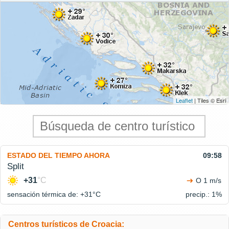
Leaflet
| Tiles © Esri
ESTADO DEL TIEMPO AHORA
09:58
Split
+31
°C
O 1 m/s
sensación térmica de: +31°
C
precip.: 1%
Centros turísticos de Croacia: