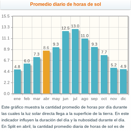
Promedio diario de horas de sol
15.5
13.0
13.0
13.3
12.5
12.5
11.0
11.0
11.1
9.3
9.3
9.3
9.3
8.6
8.9
7.7
7.7
7.3
7.3
6.7
6.0
6.0
5.2
5.2
4.9
4.9
4.8
4.8
4.4
2.2
0.0
ene
feb
mar
abr
may
jun
jul
ago
sep
oct
nov
dic
Este gráfico muestra la cantidad promedio de horas por día durante
las cuales la luz solar directa llega a la superficie de la tierra. En este
indicador influyen la duración del día y la nubosidad durante el día.
En Split en abril, la cantidad promedio diaria de horas de sol es de