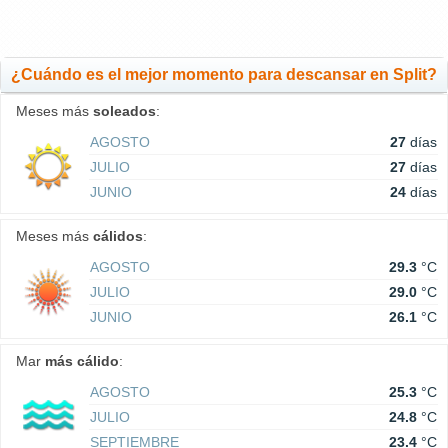
¿Cuándo es el mejor momento para descansar en Split?
Meses más
soleados
:
AGOSTO
27
días
JULIO
27
días
JUNIO
24
días
Meses más
cálidos
:
AGOSTO
29.3
°C
JULIO
29.0
°C
JUNIO
26.1
°C
Mar
más cálido
:
AGOSTO
25.3
°C
JULIO
24.8
°C
SEPTIEMBRE
23.4
°C