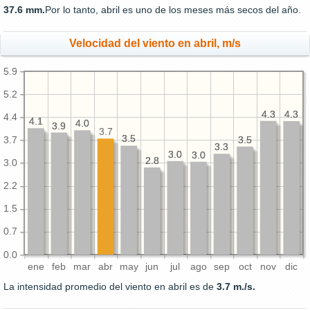
37.6 mm.
Por lo tanto, abril es uno de los meses más secos del año.
Velocidad del viento en abril, m/s
5.9
5.2
4.3
4.3
4.3
4.3
4.4
4.1
4.1
4.0
4.0
3.9
3.9
3.7
3.5
3.5
3.5
3.5
3.7
3.3
3.3
3.0
3.0
3.0
3.0
2.8
2.8
3.0
2.2
1.5
0.7
0.0
ene
feb
mar
abr
may
jun
jul
ago
sep
oct
nov
dic
La intensidad promedio del viento en abril es de
3.7 m./s.