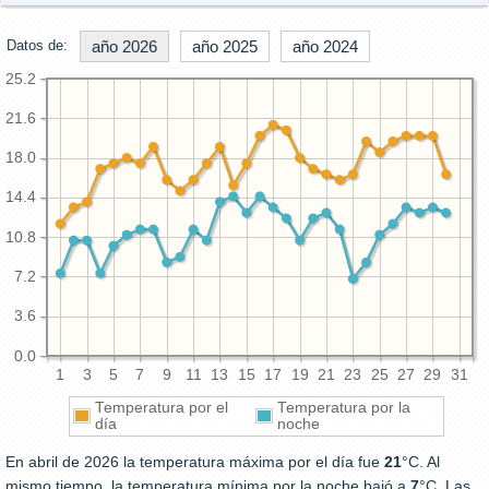
Datos de:
año 2026
año 2025
año 2024
25.2
21.6
18.0
14.4
10.8
7.2
3.6
0.0
1
3
5
7
9
11
13
15
17
19
21
23
25
27
29
31
Temperatura por el
Temperatura por la
día
noche
En abril de 2026 la temperatura máxima por el día fue
21
°C. Al
mismo tiempo, la temperatura mínima por la noche bajó a
7
°C. Las