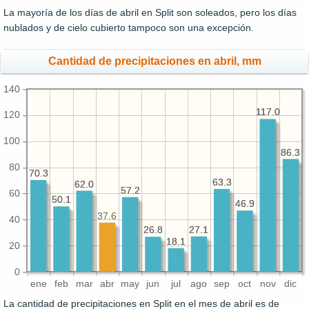
La mayoría de los días de abril en Split son soleados, pero los días
nublados y de cielo cubierto tampoco son una excepción.
Cantidad de precipitaciones en abril, mm
140
117.0
117.0
120
100
86.3
86.3
80
70.3
70.3
63.3
63.3
62.0
62.0
57.2
57.2
60
50.1
50.1
46.9
46.9
37.6
40
27.1
27.1
26.8
26.8
18.1
18.1
20
0
ene
feb
mar
abr
may
jun
jul
ago
sep
oct
nov
dic
La cantidad de precipitaciones en Split en el mes de abril es de