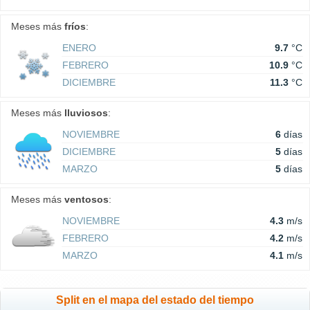
Meses más
fríos
:
ENERO
9.7
°C
FEBRERO
10.9
°C
DICIEMBRE
11.3
°C
Meses más
lluviosos
:
NOVIEMBRE
6
días
DICIEMBRE
5
días
MARZO
5
días
Meses más
ventosos
:
NOVIEMBRE
4.3
m/s
FEBRERO
4.2
m/s
MARZO
4.1
m/s
Split en el mapa del estado del tiempo