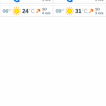
SO
SO
24
°
C
31
°
C
06
09
00
00
4 m/s
3 m/s