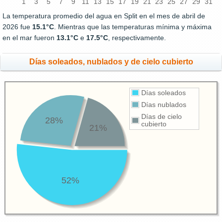
1
3
5
7
9
11
13
15
17
19
21
23
25
27
29
31
La temperatura promedio del agua en Split en el mes de abril de
2026 fue
15.1°C
. Mientras que las temperaturas mínima y máxima
en el mar fueron
13.1°C
e
17.5°C
, respectivamente.
Días soleados, nublados y de cielo cubierto
Días soleados
Días nublados
Días de cielo
28%
cubierto
21%
52%