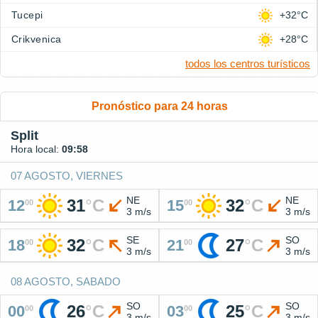
Tucepi
+32°C
Crikvenica
+28°C
todos los centros turísticos
Pronóstico para 24 horas
Split
Hora local:
09:58
07 AGOSTO, VIERNES
NE
NE
31
°
C
32
°
C
12
15
00
00
3 m/s
3 m/s
SE
SO
32
°
C
27
°
C
18
21
00
00
3 m/s
3 m/s
08 AGOSTO, SABADO
SO
SO
26
°
C
25
°
C
00
03
00
00
3 m/s
3 m/s