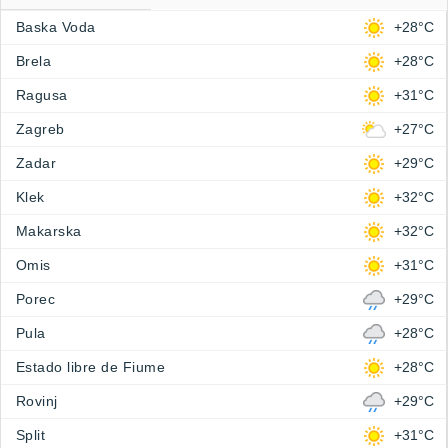
Baska Voda
+28°C
Brela
+28°C
Ragusa
+31°C
Zagreb
+27°C
Zadar
+29°C
Klek
+32°C
Makarska
+32°C
Omis
+31°C
Porec
+29°C
Pula
+28°C
Estado libre de Fiume
+28°C
Rovinj
+29°C
Split
+31°C