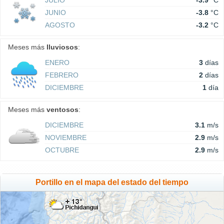
JULIO
-3.9
°C
JUNIO
-3.8
°C
AGOSTO
-3.2
°C
Meses más
lluviosos
:
ENERO
3
días
FEBRERO
2
días
DICIEMBRE
1
día
Meses más
ventosos
:
DICIEMBRE
3.1
m/s
NOVIEMBRE
2.9
m/s
OCTUBRE
2.9
m/s
Portillo en el mapa del estado del tiempo