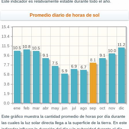
Este indicador es relativamente estable durante todo el año.
Promedio diario de horas de sol
15.4
13.4
11.2
11.2
11.5
10.8
10.8
10.5
10.5
10.5
10.5
10.0
10.0
9.1
9.1
9.6
9.1
9.1
8.1
7.5
7.5
7.7
6.9
6.9
6.7
6.7
5.9
5.9
5.8
3.8
1.9
0.0
ene
feb
mar
abr
may
jun
jul
ago
sep
oct
nov
dic
Este gráfico muestra la cantidad promedio de horas por día durante
las cuales la luz solar directa llega a la superficie de la tierra. En este