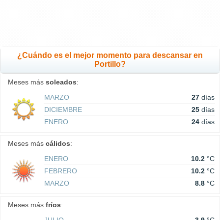
¿Cuándo es el mejor momento para descansar en
Portillo?
Meses más
soleados
:
MARZO
27
días
DICIEMBRE
25
días
ENERO
24
días
Meses más
cálidos
:
ENERO
10.2
°C
FEBRERO
10.2
°C
MARZO
8.8
°C
Meses más
fríos
: