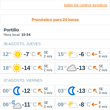
todos los centros turísticos
Pronóstico para 24 horas
Portillo
Hora local:
10:54
06 AGOSTO, JUEVES
SE
E
-7
°
C
-6
°
C
12
15
00
00
2 m/s
4 m/s
SE
SE
-14
°
C
-13
°
C
18
21
00
00
2 m/s
2 m/s
07 AGOSTO, VIERNES
SE
SE
-12
°
C
-13
°
C
00
03
00
00
3 m/s
3 m/s
SE
E
-11
°
C
-8
°
C
06
09
00
00
3 m/s
4 m/s