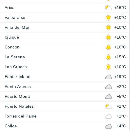
Arica
+16°C
Valparaíso
+10°C
Viña del Mar
+10°C
Iquique
+16°C
Concon
+10°C
La Serena
+15°C
Las Cruces
+10°C
Easter Island
+19°C
Punta Arenas
+2°C
Puerto Montt
+5°C
Puerto Natales
+2°C
Torres del Paine
+1°C
Chiloe
+4°C