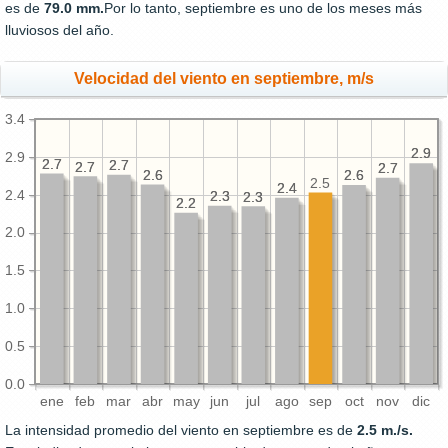
es de
79.0 mm.
Por lo tanto, septiembre es uno de los meses más
lluviosos del año.
Velocidad del viento en septiembre, m/s
3.4
2.9
2.9
2.9
2.7
2.7
2.7
2.7
2.7
2.7
2.7
2.7
2.6
2.6
2.6
2.6
2.5
2.4
2.4
2.4
2.3
2.3
2.3
2.3
2.2
2.2
2.0
1.5
1.0
0.5
0.0
ene
feb
mar
abr
may
jun
jul
ago
sep
oct
nov
dic
La intensidad promedio del viento en septiembre es de
2.5 m./s.