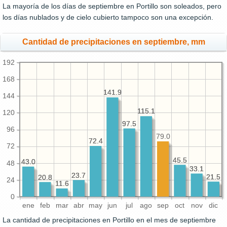
La mayoría de los días de septiembre en Portillo son soleados, pero
los días nublados y de cielo cubierto tampoco son una excepción.
Cantidad de precipitaciones en septiembre, mm
192
168
141.9
141.9
144
115.1
115.1
120
97.5
97.5
96
79.0
72.4
72.4
72
45.5
45.5
43.0
43.0
48
33.1
33.1
23.7
23.7
21.5
21.5
20.8
20.8
24
11.6
11.6
0
ene
feb
mar
abr
may
jun
jul
ago
sep
oct
nov
dic
La cantidad de precipitaciones en Portillo en el mes de septiembre