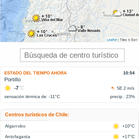
Leaflet
| Tiles © Esri
ESTADO DEL TIEMPO AHORA
10:54
Portillo
-7
°C
SE 2 m/s
sensación térmica de: -11°
C
precip.: 23%
Centros turísticos de Chile:
Algarrobo
+10°C
Antofagasta
+17°C