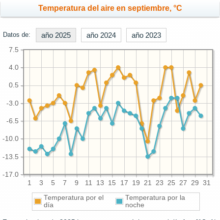
Temperatura del aire en septiembre, °C
Datos de:
año 2025
año 2024
año 2023
7.5
4.0
0.5
-3.0
-6.5
-10.0
-13.5
-17.0
1
3
5
7
9
11
13
15
17
19
21
23
25
27
29
31
Temperatura por el
Temperatura por la
día
noche