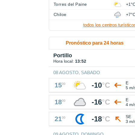
Torres del Paine
+1°
Chiloe
+7°
todos los centros turístico
Pronóstico para 24 horas
Portillo
Hora local:
13:52
08 AGOSTO, SABADO
E
-10
°
C
15
00
5 m/
E
-16
°
C
18
00
4 m/
SE
-18
°
C
21
00
3 m/
09 AGOSTO, DOMINGO