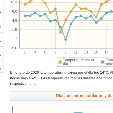
11.3
8.0
s
4.8
s
1.5
-1.7
s
-5.0
1
3
5
7
9
11
13
15
17
s
Temperatura por el
Temp
día
noc
s
En enero de 2026 la temperatura máxima por el día fue
14
°C. A
noche bajó a
-2
°C. Las temperaturas medias durante enero por 
respectivamente.
Días soleados, nublados y de 