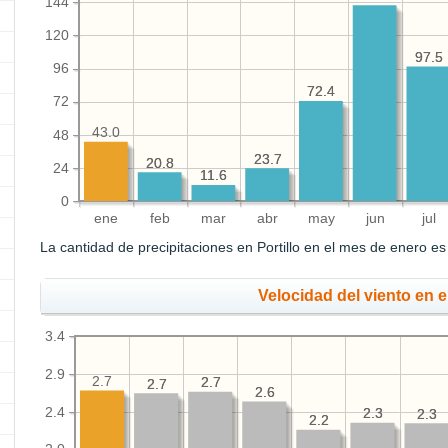
144
120
97.5
97.5
96
72.4
72.4
72
43.0
48
23.7
23.7
20.8
20.8
24
11.6
11.6
0
ene
feb
mar
abr
may
jun
jul
La cantidad de precipitaciones en Portillo en el mes de enero e
Velocidad del viento en 
3.4
2.9
2.7
2.7
2.7
2.7
2.7
2.6
2.6
2.4
2.3
2.3
2.3
2.3
2.2
2.2