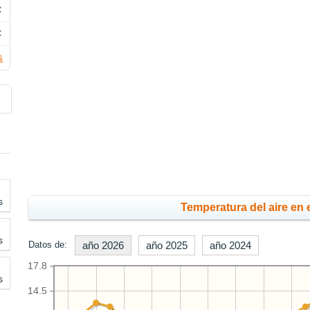
C
C
s
s
Temperatura del aire en 
s
Datos de:
año 2026
año 2025
año 2024
17.8
s
14.5