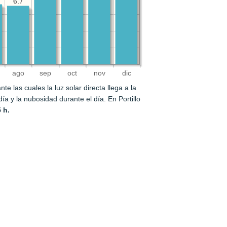
6.7
6.7
ago
sep
oct
nov
dic
e las cuales la luz solar directa llega a la
 día y la nubosidad durante el día. En Portillo
5 h.