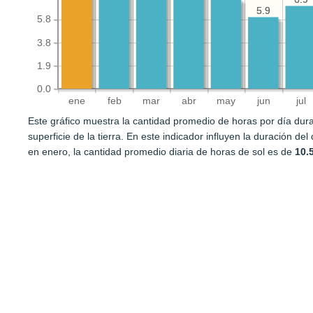
5.9
5.9
5.8
3.8
1.9
0.0
ene
feb
mar
abr
may
jun
jul
Este gráfico muestra la cantidad promedio de horas por día durant
superficie de la tierra. En este indicador influyen la duración del
en enero, la cantidad promedio diaria de horas de sol es de
10.