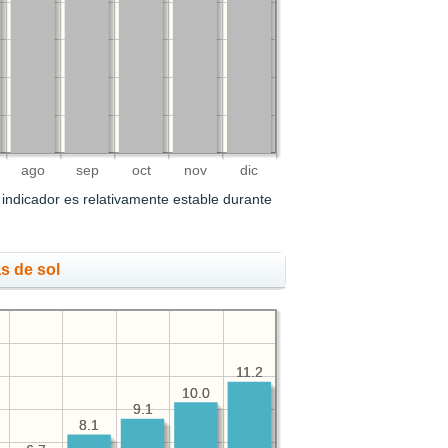
ago
sep
oct
nov
dic
indicador es relativamente estable durante
s de sol
11.2
11.2
10.0
10.0
9.1
9.1
8.1
8.1