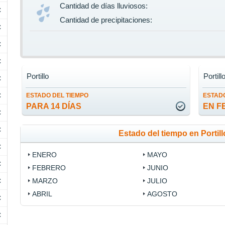
Cantidad de días lluviosos:
C
Cantidad de precipitaciones:
C
C
C
Portillo
Portill
C
C
ESTADO DEL TIEMPO
ESTADO
PARA 14 DÍAS
EN F
C
C
Estado del tiempo en Portil
C
ENERO
MAYO
C
FEBRERO
JUNIO
C
MARZO
JULIO
ABRIL
AGOSTO
C
C