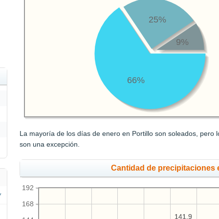
25%
9%
66%
La mayoría de los días de enero en Portillo son soleados, pero 
son una excepción.
Cantidad de precipitaciones
192
168
141.9
141.9