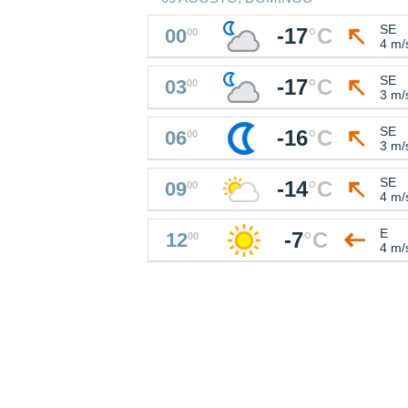
SE
-17
°
C
00
00
4 m/
SE
-17
°
C
03
00
3 m/
SE
-16
°
C
06
00
3 m/
SE
-14
°
C
09
00
4 m/
E
-7
°
C
12
00
4 m/