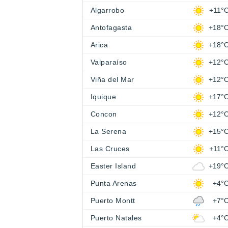
Algarrobo
+11°
Antofagasta
+18°
Arica
+18°
Valparaíso
+12°
Viña del Mar
+12°
Iquique
+17°
Concon
+12°
La Serena
+15°
Las Cruces
+11°
Easter Island
+19°
Punta Arenas
+4°
Puerto Montt
+7°
Puerto Natales
+4°