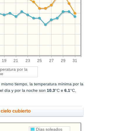
19
21
23
25
27
29
31
eratura por la
he
l mismo tiempo, la temperatura mínima por la
el día y por la noche son
10.3
°C e
6.1
°C,
cielo cubierto
Días soleados