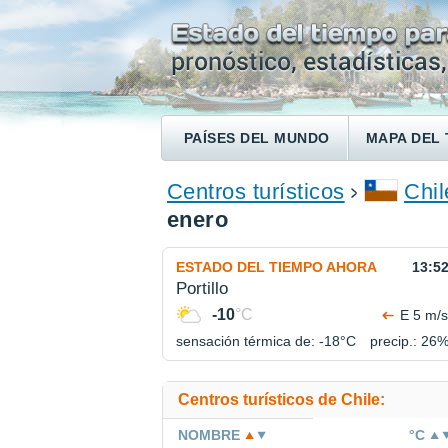
PAÍSES DEL MUNDO
MAPA DEL 
ENCONTRAR UN HOTEL
Centros turísticos
Chil
enero
ESTADO DEL TIEMPO AHORA
13:5
Portillo
-10
°C
E 5 m/s
sensación térmica de: -18°
C
precip.: 26
Centros turísticos de Chile:
NOMBRE
°C