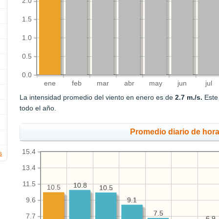
2.0
1.5
1.0
0.5
0.0
ene
feb
mar
abr
may
jun
jul
La intensidad promedio del viento en enero es de
2.7 m./s.
Este 
todo el año.
Promedio diario de hora
15.4
s
13.4
11.5
10.8
10.8
10.5
10.5
10.5
9.1
9.1
9.6
7.5
7.5
7.7
6.9
6.9