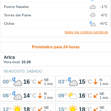
Puerto Natales
-1°C
Torres del Paine
-6°C
Chiloe
+5°C
todos los centros turísticos
Pronóstico para 24 horas
Arica
Hora local:
22:28
08 AGOSTO, SABADO
NE
N
16
°
C
15
°
C
00
03
00
00
1 m/s
1 m/s
N
NE
14
°
C
16
°
C
06
09
00
00
1 m/s
1 m/s
NE
NE
18
°
C
18
°
C
12
15
00
00