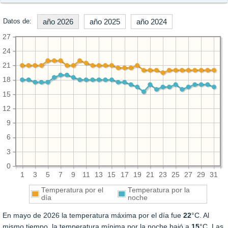
Datos de:
año 2026
año 2025
año 2024
27
24
21
18
15
12
9
6
3
0
1
3
5
7
9
11
13
15
17
19
21
23
25
27
29
31
Temperatura por el
Temperatura por la
día
noche
En mayo de 2026 la temperatura máxima por el día fue
22
°C. Al
mismo tiempo, la temperatura mínima por la noche bajó a
15
°C. Las