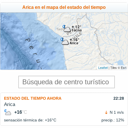
Arica en el mapa del estado del tiempo
Leaflet
| Tiles © Esri
ESTADO DEL TIEMPO AHORA
22:28
Arica
+16
°C
N 1 m/s
sensación térmica de: +16°
C
precip.: 12%