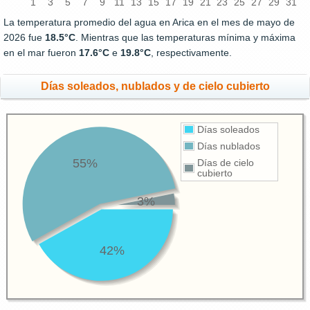
1
3
5
7
9
11
13
15
17
19
21
23
25
27
29
31
La temperatura promedio del agua en Arica en el mes de mayo de
2026 fue
18.5°C
. Mientras que las temperaturas mínima y máxima
en el mar fueron
17.6°C
e
19.8°C
, respectivamente.
Días soleados, nublados y de cielo cubierto
Días soleados
Días nublados
55%
Días de cielo
cubierto
3%
42%