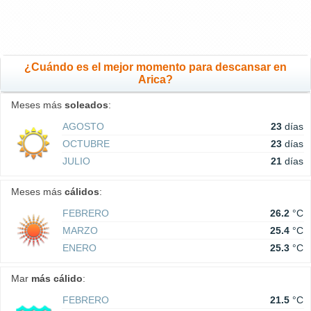
¿Cuándo es el mejor momento para descansar en
Arica?
Meses más
soleados
:
AGOSTO
23
días
OCTUBRE
23
días
JULIO
21
días
Meses más
cálidos
:
FEBRERO
26.2
°C
MARZO
25.4
°C
ENERO
25.3
°C
Mar
más cálido
:
FEBRERO
21.5
°C