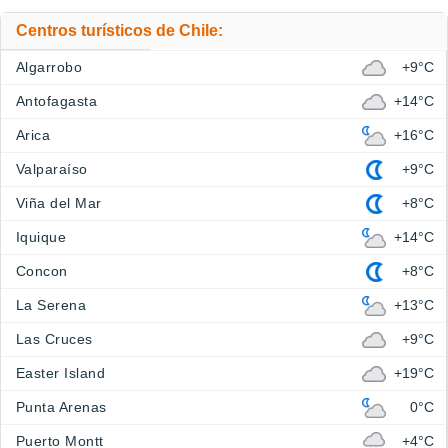
Centros turísticos de Chile:
Algarrobo
+9°C
Antofagasta
+14°C
Arica
+16°C
Valparaíso
+9°C
Viña del Mar
+8°C
Iquique
+14°C
Concon
+8°C
La Serena
+13°C
Las Cruces
+9°C
Easter Island
+19°C
Punta Arenas
0°C
Puerto Montt
+4°C