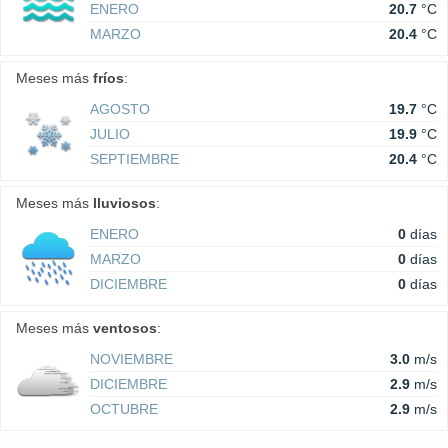
ENERO
20.7
°C
MARZO
20.4
°C
Meses más
fríos
:
AGOSTO
19.7
°C
JULIO
19.9
°C
SEPTIEMBRE
20.4
°C
Meses más
lluviosos
:
ENERO
0
días
MARZO
0
días
DICIEMBRE
0
días
Meses más
ventosos
:
NOVIEMBRE
3.0
m/s
DICIEMBRE
2.9
m/s
OCTUBRE
2.9
m/s