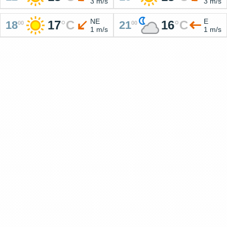
3 m/s
3 m/s
NE
E
17
°
C
16
°
C
18
21
00
00
1 m/s
1 m/s