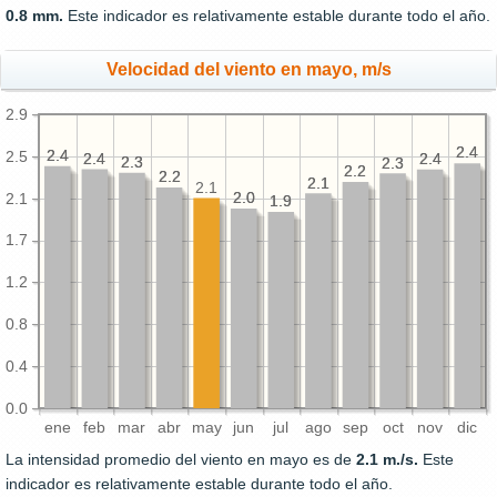
0.8 mm.
Este indicador es relativamente estable durante todo el año.
Velocidad del viento en mayo, m/s
2.9
2.4
2.4
2.4
2.4
2.5
2.4
2.4
2.4
2.4
2.3
2.3
2.3
2.3
2.2
2.2
2.2
2.2
2.1
2.1
2.1
2.0
2.0
2.1
1.9
1.9
1.7
1.2
0.8
0.4
0.0
ene
feb
mar
abr
may
jun
jul
ago
sep
oct
nov
dic
La intensidad promedio del viento en mayo es de
2.1 m./s.
Este
indicador es relativamente estable durante todo el año.