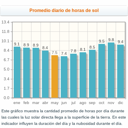
Promedio diario de horas de sol
13.4
11.8
9.8
9.8
10.1
9.5
9.5
9.4
9.4
9.1
9.1
8.9
8.9
8.9
8.9
8.5
8.5
8.4
8.4
8.1
8.1
8.4
7.8
7.8
7.5
7.4
7.4
6.7
5.0
3.4
1.7
0.0
ene
feb
mar
abr
may
jun
jul
ago
sep
oct
nov
dic
Este gráfico muestra la cantidad promedio de horas por día durante
las cuales la luz solar directa llega a la superficie de la tierra. En este
indicador influyen la duración del día y la nubosidad durante el día.