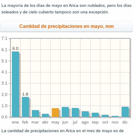
La mayoría de los días de mayo en Arica son nublados, pero los días
soleados y de cielo cubierto tampoco son una excepción.
Cantidad de precipitaciones en mayo, mm
7.1
6.0
6.0
6.1
5.1
4.1
3.1
1.8
1.8
2.0
1.0
0.0
ene
feb
mar
abr
may
jun
jul
ago
sep
oct
nov
dic
La cantidad de precipitaciones en Arica en el mes de mayo es de