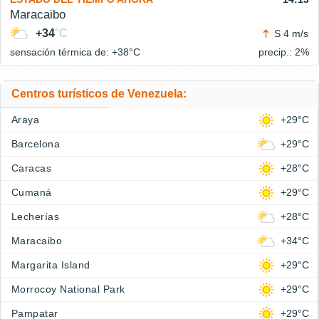
Maracaibo
+34
°C
S 4 m/s
sensación térmica de: +38°
C
precip.: 2%
Centros turísticos de Venezuela:
Araya
+29°C
Barcelona
+29°C
Caracas
+28°C
Cumaná
+29°C
Lecherías
+28°C
Maracaibo
+34°C
Margarita Island
+29°C
Morrocoy National Park
+29°C
Pampatar
+29°C