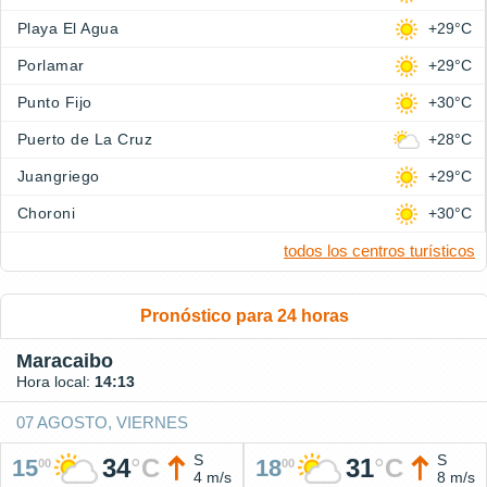
Playa El Agua
+29°C
Porlamar
+29°C
Punto Fijo
+30°C
Puerto de La Cruz
+28°C
Juangriego
+29°C
Choroni
+30°C
todos los centros turísticos
Pronóstico para 24 horas
Maracaibo
Hora local:
14:13
07 AGOSTO, VIERNES
S
S
34
°
C
31
°
C
15
18
00
00
4 m/s
8 m/s