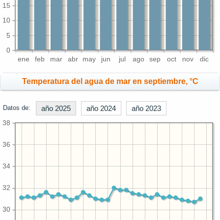
15
10
5
0
ene
feb
mar
abr
may
jun
jul
ago
sep
oct
nov
dic
Temperatura del agua de mar en septiembre, °C
Datos de:
año 2025
año 2024
año 2023
38
36
34
32
30