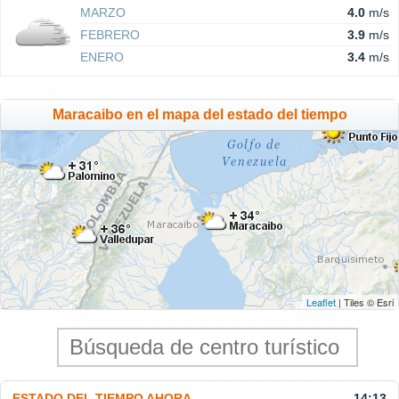
MARZO
4.0
m/s
FEBRERO
3.9
m/s
ENERO
3.4
m/s
Maracaibo en el mapa del estado del tiempo
Leaflet
| Tiles © Esri
ESTADO DEL TIEMPO AHORA
14:13