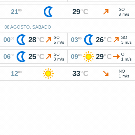
SO
29
°
C
21
00
9 m/s
08 AGOSTO, SABADO
SO
SO
28
°
C
26
°
C
00
03
00
00
5 m/s
3 m/s
SO
O
25
°
C
29
°
C
06
09
00
00
3 m/s
1 m/s
NO
33
°
C
12
00
1 m/s