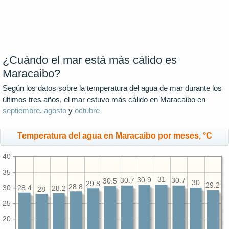
¿Cuándo el mar está más cálido es
Maracaibo?
Según los datos sobre la temperatura del agua de mar durante los
últimos tres años, el mar estuvo más cálido en Maracaibo en
septiembre
,
agosto
y
octubre
Temperatura del agua en Maracaibo por meses, °C
40
35
31
30.9
30.7
30.7
30.5
30
29.8
29.2
28.8
30
28.4
28.2
28
25
20