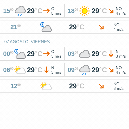
O
NO
29
°
C
29
°
C
15
18
00
00
5 m/s
4 m/s
NO
29
°
C
21
00
4 m/s
07 AGOSTO, VIERNES
O
N
29
°
C
29
°
C
00
03
00
00
3 m/s
3 m/s
N
NO
29
°
C
29
°
C
06
09
00
00
3 m/s
4 m/s
NO
29
°
C
12
00
3 m/s