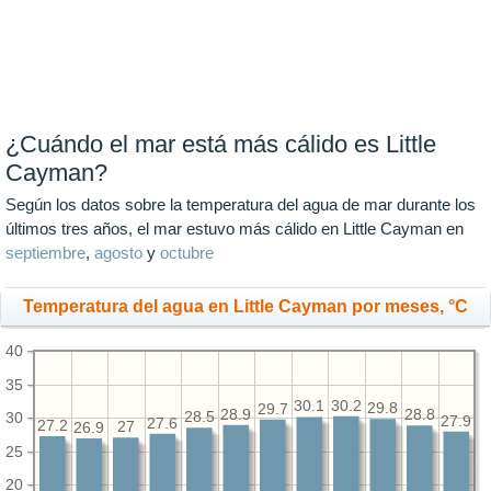
¿Cuándo el mar está más cálido es Little
Cayman?
Según los datos sobre la temperatura del agua de mar durante los
últimos tres años, el mar estuvo más cálido en Little Cayman en
septiembre
,
agosto
y
octubre
Temperatura del agua en Little Cayman por meses, °C
40
35
30.2
30.1
29.8
29.7
28.9
28.8
30
28.5
27.9
27.6
27.2
27
26.9
25
20