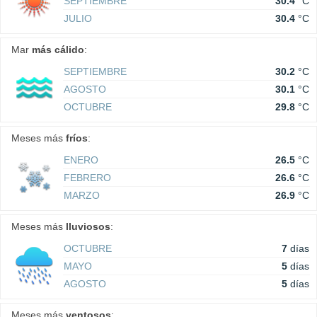
SEPTIEMBRE
30.4
°C
JULIO
30.4
°C
Mar
más cálido
:
SEPTIEMBRE
30.2
°C
AGOSTO
30.1
°C
OCTUBRE
29.8
°C
Meses más
fríos
:
ENERO
26.5
°C
FEBRERO
26.6
°C
MARZO
26.9
°C
Meses más
lluviosos
:
OCTUBRE
7
días
MAYO
5
días
AGOSTO
5
días
Meses más
ventosos
: