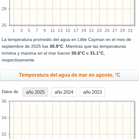
28
26
1
3
5
7
9
11
13
15
17
19
21
23
25
27
29
31
La temperatura promedio del agua en Little Cayman en el mes de
septiembre de 2025 fue
30.9°C
. Mientras que las temperaturas
mínima y máxima en el mar fueron
30.6°C
e
31.1°C
,
respectivamente.
Temperatura del agua de mar en agosto, °C
Datos de:
año 2025
año 2024
año 2023
36
34
32