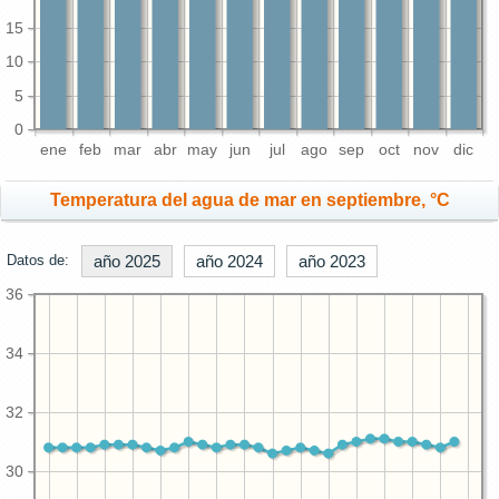
15
10
5
0
ene
feb
mar
abr
may
jun
jul
ago
sep
oct
nov
dic
Temperatura del agua de mar en septiembre, °C
Datos de:
año 2025
año 2024
año 2023
36
34
32
30