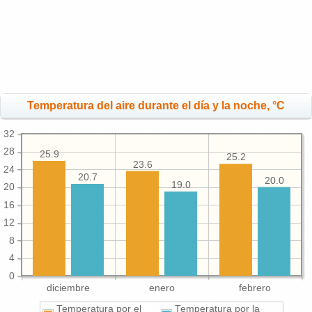
Temperatura del aire durante el día y la noche, °C
32
28
25.9
25.2
23.6
24
20.7
20.0
19.0
20
16
12
8
4
0
diciembre
enero
febrero
Temperatura por el
Temperatura por la