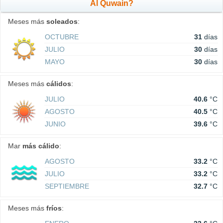
Al Quwain?
Meses más
soleados
:
OCTUBRE
31
días
JULIO
30
días
MAYO
30
días
Meses más
cálidos
:
JULIO
40.6
°C
AGOSTO
40.5
°C
JUNIO
39.6
°C
Mar
más cálido
:
AGOSTO
33.2
°C
JULIO
33.2
°C
SEPTIEMBRE
32.7
°C
Meses más
fríos
: