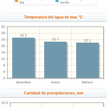
día
noche
Temperatura del agua de mar, °C
32
28
25.2
22.7
24
22.1
20
16
12
8
4
0
diciembre
enero
febrero
Cantidad de precipitaciones, mm
15.6