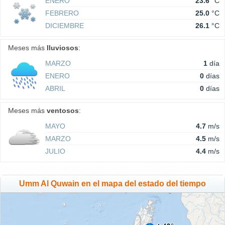
ENERO
23.6
°C
FEBRERO
25.0
°C
DICIEMBRE
26.1
°C
Meses más
lluviosos
:
MARZO
1
día
ENERO
0
días
ABRIL
0
días
Meses más
ventosos
:
MAYO
4.7
m/s
MARZO
4.5
m/s
JULIO
4.4
m/s
Umm Al Quwain en el mapa del estado del tiempo