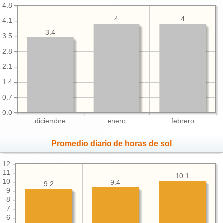
4.8
4
4
4.1
3.4
3.5
2.8
2.1
1.4
0.7
0.0
diciembre
enero
febrero
Promedio diario de horas de sol
12
11
10.1
10
9.4
9.2
9
8
7
6