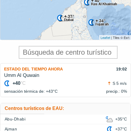
Leaflet
| Tiles © Esri
ESTADO DEL TIEMPO AHORA
19:02
Umm Al Quwain
+40
°C
S 5 m/s
sensación térmica de: +43°
C
precip.: 0%
Centros turísticos de EAU:
Abu-Dhabi
+35°C
Ajman
+37°C