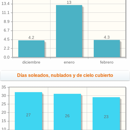
13
13.4
11.1
8.9
6.7
4.3
4.2
4.5
2.2
0.0
diciembre
enero
febrero
Días soleados, nublados y de cielo cubierto
35
30
25
20
27
26
23
15
10