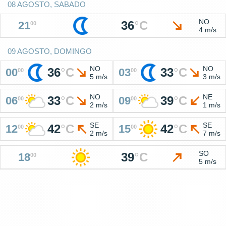
08 AGOSTO, SABADO
NO
36
°
C
21
00
4 m/s
09 AGOSTO, DOMINGO
NO
NO
36
°
C
33
°
C
00
03
00
00
5 m/s
3 m/s
NO
NE
33
°
C
39
°
C
06
09
00
00
2 m/s
1 m/s
SE
SE
42
°
C
42
°
C
12
15
00
00
2 m/s
7 m/s
SO
39
°
C
18
00
5 m/s