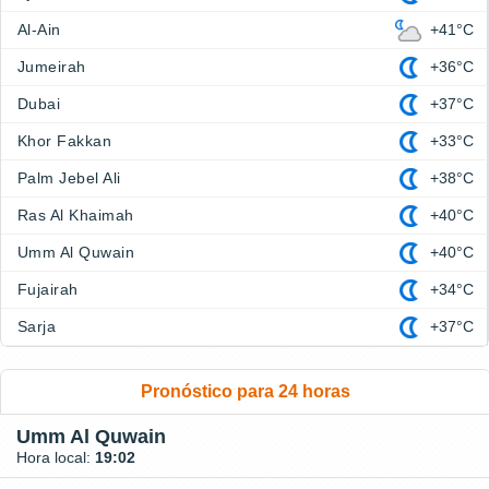
Al-Ain
+41°C
Jumeirah
+36°C
Dubai
+37°C
Khor Fakkan
+33°C
Palm Jebel Ali
+38°C
Ras Al Khaimah
+40°C
Umm Al Quwain
+40°C
Fujairah
+34°C
Sarja
+37°C
Pronóstico para 24 horas
Umm Al Quwain
Hora local:
19:02