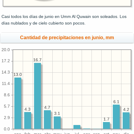
Casi todos los días de junio en Umm Al Quwain son soleados. Los
días nublados y de cielo cubierto son pocos.
Cantidad de precipitaciones en junio, mm
20.0
16.7
16.7
17.2
14.3
13.0
13.0
11.4
8.6
6.1
6.1
5.7
4.7
4.7
4.3
4.3
4.2
4.2
3.1
3.1
2.9
1.7
1.7
0.0