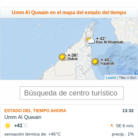
Umm Al Quwain en el mapa del estado del tiempo
Leaflet
| Tiles © Esri
ESTADO DEL TIEMPO AHORA
13:32
Umm Al Quwain
+41
°C
SE 6 m/s
sensación térmica de: +46°
C
precip.: 1%