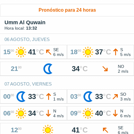
Pronóstico para 24 horas
Umm Al Quwain
Hora local:
13:32
06 AGOSTO, JUEVES
SE
S
41
°
C
37
°
C
15
18
00
00
6 m/s
5 m/s
NO
34
°
C
21
00
2 m/s
07 AGOSTO, VIERNES
S
SO
33
°
C
33
°
C
00
03
00
00
1 m/s
3 m/s
N
N
34
°
C
40
°
C
06
09
00
00
4 m/s
6 m/s
SE
41
°
C
12
00
6 m/s