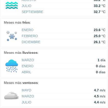
JULIO
33.2
°C
SEPTIEMBRE
32.7
°C
Meses más
fríos
:
ENERO
23.6
°C
FEBRERO
25.0
°C
DICIEMBRE
26.1
°C
Meses más
lluviosos
:
MARZO
1
día
ENERO
0
días
ABRIL
0
días
Meses más
ventosos
:
MAYO
4.7
m/s
MARZO
4.5
m/s
JULIO
4.4
m/s