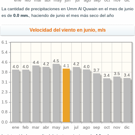
ene
feb
mar
abr
may
jun
jul
ago
sep
oct
nov
dic
La cantidad de precipitaciones en Umm Al Quwain en el mes de junio
es de
0.0 mm.
, haciendo de junio el mes más seco del año
Velocidad del viento en junio, m/s
6.1
5.4
4.5
4.5
4.6
4.4
4.4
4.2
4.2
4.2
4.2
4.1
4.0
4.0
4.0
4.0
4.0
4.0
3.7
3.7
3.8
3.5
3.5
3.4
3.4
3.4
3.4
3.1
2.3
1.5
0.8
0.0
ene
feb
mar
abr
may
jun
jul
ago
sep
oct
nov
dic