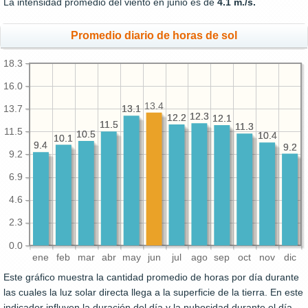
La intensidad promedio del viento en junio es de
4.1 m./s.
Promedio diario de horas de sol
18.3
16.0
13.4
13.7
13.1
13.1
12.3
12.3
12.2
12.2
12.1
12.1
11.5
11.5
11.3
11.3
11.5
10.5
10.5
10.4
10.4
10.1
10.1
9.4
9.4
9.2
9.2
9.2
6.9
4.6
2.3
0.0
ene
feb
mar
abr
may
jun
jul
ago
sep
oct
nov
dic
Este gráfico muestra la cantidad promedio de horas por día durante
las cuales la luz solar directa llega a la superficie de la tierra. En este
indicador influyen la duración del día y la nubosidad durante el día.