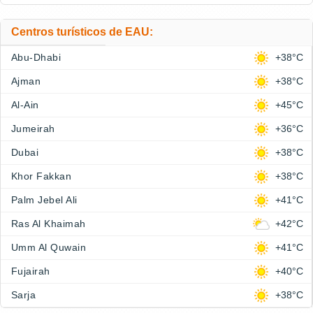
Centros turísticos de EAU:
Abu-Dhabi
+38°C
Ajman
+38°C
Al-Ain
+45°C
Jumeirah
+36°C
Dubai
+38°C
Khor Fakkan
+38°C
Palm Jebel Ali
+41°C
Ras Al Khaimah
+42°C
Umm Al Quwain
+41°C
Fujairah
+40°C
Sarja
+38°C