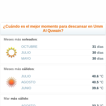
¿Cuándo es el mejor momento para descansar en Umm
Al Quwain?
Meses más
soleados
:
OCTUBRE
31
días
JULIO
30
días
MAYO
30
días
Meses más
cálidos
:
JULIO
40.6
°C
AGOSTO
40.5
°C
JUNIO
39.6
°C
Mar
más cálido
:
AGOSTO
33.2
°C