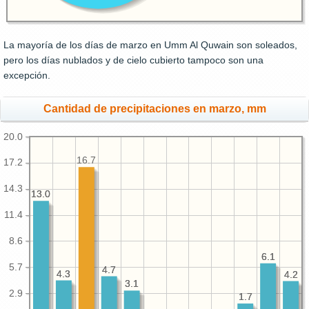
La mayoría de los días de marzo en Umm Al Quwain son soleados,
pero los días nublados y de cielo cubierto tampoco son una
excepción.
Cantidad de precipitaciones en marzo, mm
20.0
16.7
17.2
14.3
13.0
13.0
11.4
8.6
6.1
6.1
5.7
4.7
4.7
4.3
4.3
4.2
4.2
3.1
3.1
2.9
1.7
1.7