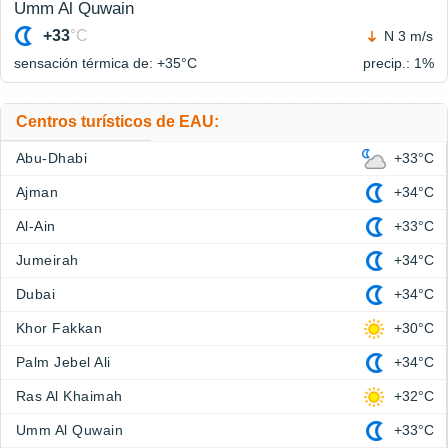
Umm Al Quwain
+33
°C
N 3 m/s
sensación térmica de: +35°
C
precip.: 1%
Centros turísticos de EAU:
Abu-Dhabi
+33°C
Ajman
+34°C
Al-Ain
+33°C
Jumeirah
+34°C
Dubai
+34°C
Khor Fakkan
+30°C
Palm Jebel Ali
+34°C
Ras Al Khaimah
+32°C
Umm Al Quwain
+33°C