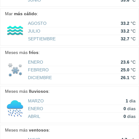
JUNIO
39.6
°C
Mar
más cálido
:
AGOSTO
33.2
°C
JULIO
33.2
°C
SEPTIEMBRE
32.7
°C
Meses más
fríos
:
ENERO
23.6
°C
FEBRERO
25.0
°C
DICIEMBRE
26.1
°C
Meses más
lluviosos
:
MARZO
1
día
ENERO
0
días
ABRIL
0
días
Meses más
ventosos
: