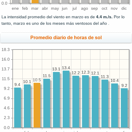
0.0
ene
feb
mar
abr
may
jun
jul
ago
sep
oct
nov
dic
La intensidad promedio del viento en marzo es de
4.4 m./s.
Por lo
tanto, marzo es uno de los meses más ventosos del año .
Promedio diario de horas de sol
18.3
16.0
13.4
13.4
13.7
13.1
13.1
12.3
12.3
12.2
12.2
12.1
12.1
11.5
11.5
11.3
11.3
11.5
10.5
10.4
10.4
10.1
10.1
9.4
9.4
9.2
9.2
9.2
6.9
4.6
2.3
0.0