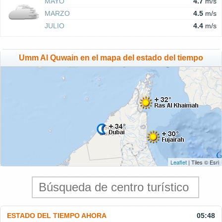
MAYO
4.7
m/s
MARZO
4.5
m/s
JULIO
4.4
m/s
Umm Al Quwain en el mapa del estado del tiempo
Leaflet
| Tiles © Esri
ESTADO DEL TIEMPO AHORA
05:48