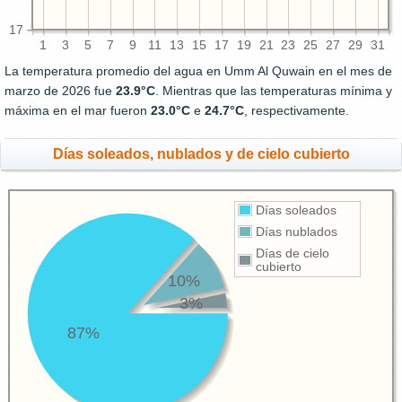
17
1
3
5
7
9
11
13
15
17
19
21
23
25
27
29
31
La temperatura promedio del agua en Umm Al Quwain en el mes de
marzo de 2026 fue
23.9°C
. Mientras que las temperaturas mínima y
máxima en el mar fueron
23.0°C
e
24.7°C
, respectivamente.
Días soleados, nublados y de cielo cubierto
Días soleados
Días nublados
Días de cielo
cubierto
10%
3%
87%