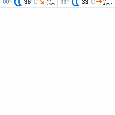
36
°
C
33
°
C
00
03
00
00
5 m/s
4 m/s