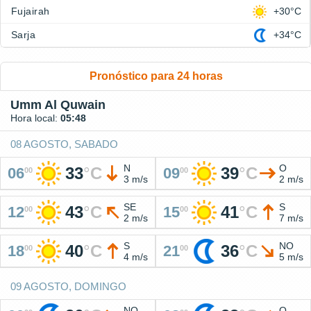
Fujairah
+30°C
Sarja
+34°C
Pronóstico para 24 horas
Umm Al Quwain
Hora local:
05:48
08 AGOSTO, SABADO
N
O
33
°
C
39
°
C
06
09
00
00
3 m/s
2 m/s
SE
S
43
°
C
41
°
C
12
15
00
00
2 m/s
7 m/s
S
NO
40
°
C
36
°
C
18
21
00
00
4 m/s
5 m/s
09 AGOSTO, DOMINGO
NO
O