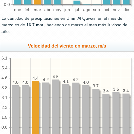
0.0
ene
feb
mar
abr
may
jun
jul
ago
sep
oct
nov
dic
La cantidad de precipitaciones en Umm Al Quwain en el mes de
marzo es de
16.7 mm.
, haciendo de marzo el mes más lluvioso del
año.
Velocidad del viento en marzo, m/s
6.1
5.4
4.5
4.5
4.6
4.4
4.2
4.2
4.2
4.2
4.1
4.1
4.0
4.0
4.0
4.0
4.0
4.0
3.7
3.7
3.8
3.5
3.5
3.4
3.4
3.4
3.4
3.1
2.3
1.5
0.8