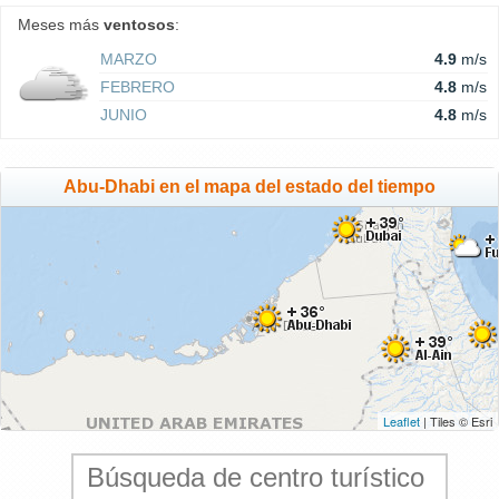
Meses más
ventosos
:
MARZO
4.9
m/s
FEBRERO
4.8
m/s
JUNIO
4.8
m/s
Abu-Dhabi en el mapa del estado del tiempo
Leaflet
| Tiles © Esri