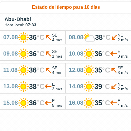
Estado del tiempo para 10 días
Abu-Dhabi
Hora local:
07:33
SE
NE
36
°
C
38
°
C
07.08
08.08
4 m/s
2 m/s
SE
E
36
°
C
36
°
C
09.08
10.08
1 m/s
3 m/s
SE
SE
36
°
C
35
°
C
11.08
12.08
4 m/s
3 m/s
E
NE
38
°
C
39
°
C
13.08
14.08
3 m/s
2 m/s
E
E
36
°
C
35
°
C
15.08
16.08
5 m/s
4 m/s