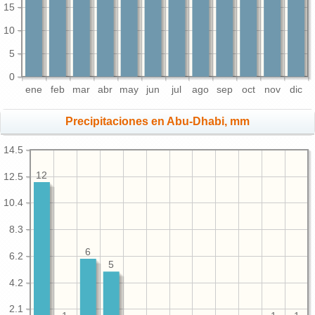
15
10
5
0
ene
feb
mar
abr
may
jun
jul
ago
sep
oct
nov
dic
Precipitaciones en Abu-Dhabi, mm
14.5
12
12.5
10.4
8.3
6
6.2
5
4.2
2.1