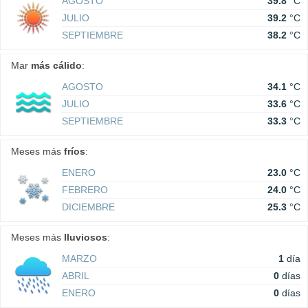
AGOSTO
39.8
°C
JULIO
39.2
°C
SEPTIEMBRE
38.2
°C
Mar
más cálido
:
AGOSTO
34.1
°C
JULIO
33.6
°C
SEPTIEMBRE
33.3
°C
Meses más
fríos
:
ENERO
23.0
°C
FEBRERO
24.0
°C
DICIEMBRE
25.3
°C
Meses más
lluviosos
:
MARZO
1
día
ABRIL
0
días
ENERO
0
días