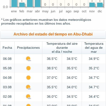
1
1
1
0
0
0
0
0
0
0.0
ene
feb
mar
abr
may
jun
jul
ago
sep
oct
nov
dic
* Los gráficos anteriores muestran los datos meteorológicos
promedio recopilados en los últimos tres años.
Archivo del estado del tiempo en Abu-Dhabi
Temperatura del aire
Temperatura
Fecha
Precipitaciones
durante
del agua de
el día / noche
mar
06.08
36.5°C
34.5°C
34.9°C
05.08
38.5°C
35.5°C
35.2°C
04.08
37.0°C
34.0°C
34.7°C
03.08
35.5°C
34.0°C
34.7°C
02.08
36.0°C
34.5°C
34.4°C