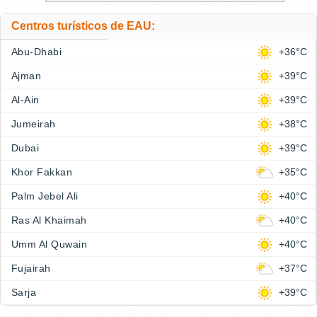
Centros turísticos de EAU:
Abu-Dhabi
+36°C
Ajman
+39°C
Al-Ain
+39°C
Jumeirah
+38°C
Dubai
+39°C
Khor Fakkan
+35°C
Palm Jebel Ali
+40°C
Ras Al Khaimah
+40°C
Umm Al Quwain
+40°C
Fujairah
+37°C
Sarja
+39°C