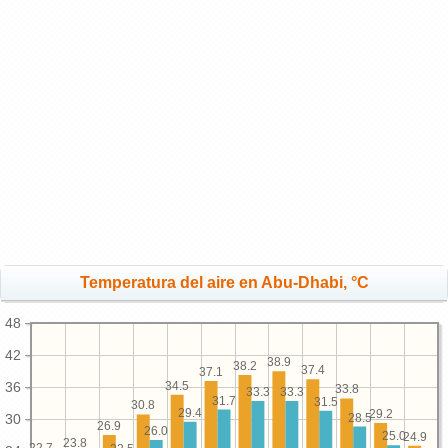
Temperatura del aire en Abu-Dhabi, °C
48
42
38.9
38.2
37.4
37.1
34.5
36
33.8
33.3
33.3
31.7
31.5
30.8
29.4
29.2
28.5
30
26.9
26.0
25.0
24.9
23.8