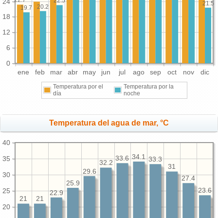
22.7
22.5
24
21.5
20.2
19.7
18
12
6
0
ene
feb
mar
abr
may
jun
jul
ago
sep
oct
nov
dic
Temperatura por el
Temperatura por la
día
noche
Temperatura del agua de mar, °C
40
34.1
35
33.6
33.3
32.2
31
29.6
30
27.4
25.9
25
23.6
22.9
21
21
20