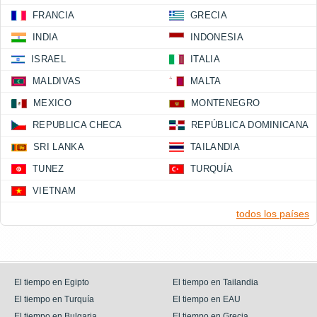
FRANCIA
GRECIA
INDIA
INDONESIA
ISRAEL
ITALIA
MALDIVAS
MALTA
MEXICO
MONTENEGRO
REPUBLICA CHECA
REPÚBLICA DOMINICANA
SRI LANKA
TAILANDIA
TUNEZ
TURQUÍA
VIETNAM
todos los países
El tiempo en Egipto
El tiempo en Tailandia
El tiempo en Turquía
El tiempo en EAU
El tiempo en Bulgaria
El tiempo en Grecia