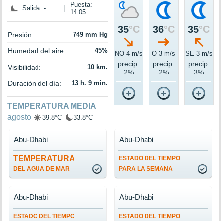
Puesta:
Salida: -
|
14:05
35
°C
36
°C
35
°C
Presión:
749 mm Hg
Humedad del aire:
45%
NO 4 m/s
O 3 m/s
SE 3 m/s
precip.
precip.
precip.
Visibilidad:
10 km.
2%
2%
3%
Duración del día:
13 h. 9 min.
TEMPERATURA MEDIA
agosto
39.8°C
33.8°C
Abu-Dhabi
Abu-Dhabi
TEMPERATURA
ESTADO DEL TIEMPO
DEL AGUA DE MAR
PARA LA SEMANA
Abu-Dhabi
Abu-Dhabi
ESTADO DEL TIEMPO
ESTADO DEL TIEMPO