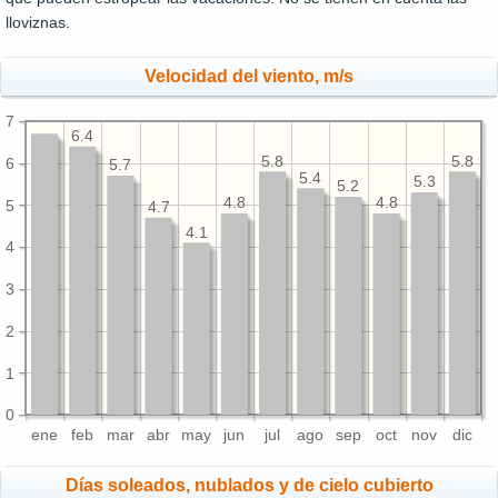
lloviznas.
Velocidad del viento, m/s
7
6.4
5.8
5.8
6
5.7
5.4
5.3
5.2
4.8
4.8
5
4.7
4.1
4
3
2
1
0
ene
feb
mar
abr
may
jun
jul
ago
sep
oct
nov
dic
Días soleados, nublados y de cielo cubierto