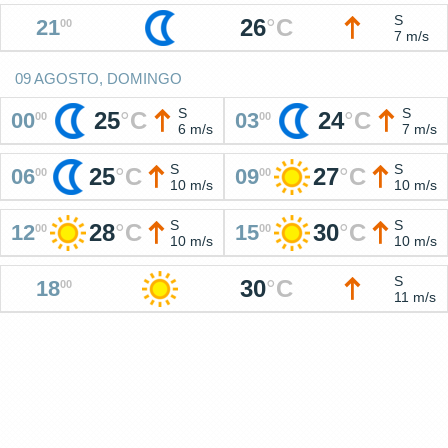
S
26
°
C
21
00
7 m/s
09 AGOSTO, DOMINGO
S
S
25
°
C
24
°
C
00
03
00
00
6 m/s
7 m/s
S
S
25
°
C
27
°
C
06
09
00
00
10 m/s
10 m/s
S
S
28
°
C
30
°
C
12
15
00
00
10 m/s
10 m/s
S
30
°
C
18
00
11 m/s