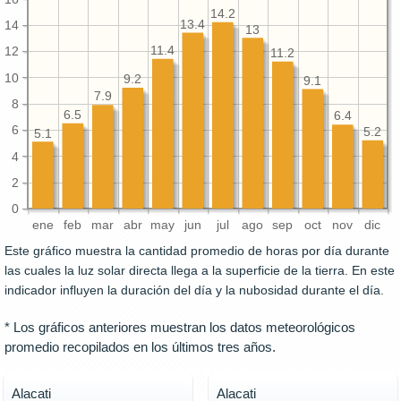
14.2
13.4
14
13
11.4
12
11.2
10
9.2
9.1
7.9
8
6.5
6.4
6
5.2
5.1
4
2
0
ene
feb
mar
abr
may
jun
jul
ago
sep
oct
nov
dic
Este gráfico muestra la cantidad promedio de horas por día durante
las cuales la luz solar directa llega a la superficie de la tierra. En este
indicador influyen la duración del día y la nubosidad durante el día.
* Los gráficos anteriores muestran los datos meteorológicos
promedio recopilados en los últimos tres años.
Alacati
Alacati