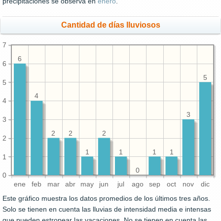
precipitaciones se observa en
enero
.
Cantidad de días lluviosos
7
6
6
5
5
4
4
3
3
2
2
2
2
1
1
1
1
1
0
0
ene
feb
mar
abr
may
jun
jul
ago
sep
oct
nov
dic
Este gráfico muestra los datos promedios de los últimos tres años.
Solo se tienen en cuenta las lluvias de intensidad media e intensas
que pueden estropear las vacaciones. No se tienen en cuenta las