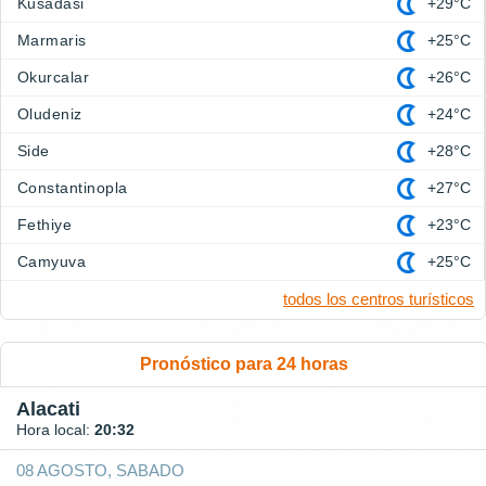
Kusadasi
+29°C
Marmaris
+25°C
Okurcalar
+26°C
Oludeniz
+24°C
Side
+28°C
Constantinopla
+27°C
Fethiye
+23°C
Camyuva
+25°C
todos los centros turísticos
Pronóstico para 24 horas
Alacati
Hora local:
20:32
08 AGOSTO, SABADO