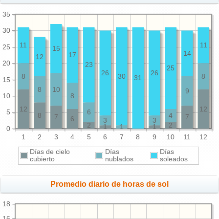
35
30
11
11
25
15
14
17
12
20
23
25
26
26
8
30
8
31
15
8
10
9
10
8
12
12
5
6
8
4
7
7
6
3
3
2
2
1
1
1
0
1
2
3
4
5
6
7
8
9
10
11
12
Días de cielo
Días
Días
cubierto
nublados
soleados
Promedio diario de horas de sol
18
16