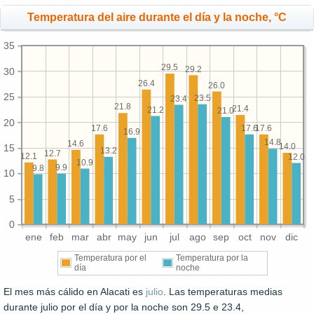
Temperatura del aire durante el día y la noche, °C
35
29.5
29.2
30
26.4
26.0
25
23.5
23.4
21.8
21.4
21.2
21.0
20
17.6
17.6
17.6
16.9
14.8
14.6
14.0
15
13.2
12.7
12.1
12.0
10.9
9.9
9.8
10
5
0
ene
feb
mar
abr
may
jun
jul
ago
sep
oct
nov
dic
Temperatura por el
Temperatura por la
día
noche
El mes más cálido en Alacati es
julio
. Las temperaturas medias
durante julio por el día y por la noche son 29.5 e 23.4,