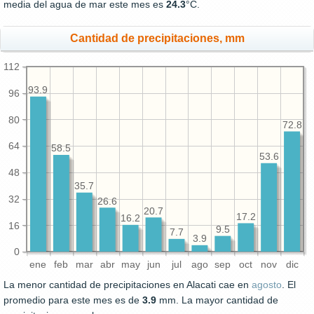
media del agua de mar este mes es
24.3
°C.
Cantidad de precipitaciones, mm
112
93.9
96
80
72.8
64
58.5
53.6
48
35.7
32
26.6
20.7
17.2
16.2
16
9.5
7.7
3.9
0
ene
feb
mar
abr
may
jun
jul
ago
sep
oct
nov
dic
La menor cantidad de precipitaciones en Alacati cae en
agosto
. El
promedio para este mes es de
3.9
mm. La mayor cantidad de