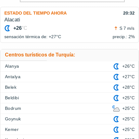
ESTADO DEL TIEMPO AHORA
20:32
Alacati
+26
°C
S 7 m/s
sensación térmica de: +27°
C
precip.: 2%
Centros turísticos de Turquía:
Alanya
+26°C
Antalya
+27°C
Belek
+28°C
Beldibi
+25°C
Bodrum
+25°C
Goynuk
+25°C
Kemer
+25°C