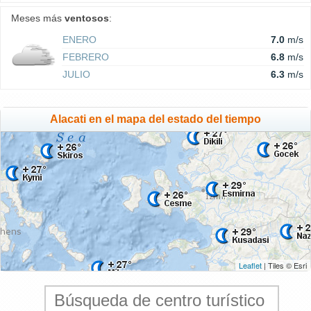
Meses más
ventosos
:
ENERO
7.0
m/s
FEBRERO
6.8
m/s
JULIO
6.3
m/s
Alacati en el mapa del estado del tiempo
Leaflet
| Tiles © Esri