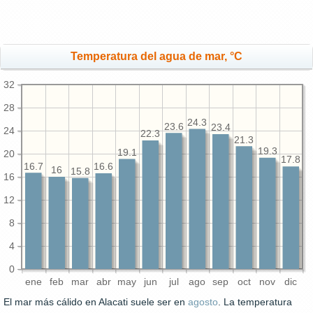
Temperatura del agua de mar, °C
32
28
24.3
23.6
23.4
24
22.3
21.3
19.3
19.1
20
17.8
16.7
16.6
16
15.8
16
12
8
4
0
ene
feb
mar
abr
may
jun
jul
ago
sep
oct
nov
dic
El mar más cálido en Alacati suele ser en
agosto
. La temperatura