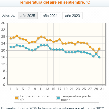
Temperatura del aire en septiembre, °C
Datos de:
año 2025
año 2024
año 2023
36
32
28
24
20
16
12
8
4
0
1
3
5
7
9
11
13
15
17
19
21
23
25
27
29
31
Temperatura por el
Temperatura por la
día
noche
En septiembre de 2025 la temperatura máxima por el día fue
28
°C.