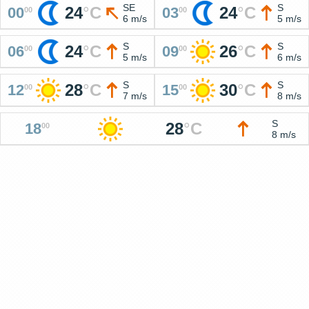
SE
S
24
°
C
24
°
C
00
03
00
00
6 m/s
5 m/s
S
S
24
°
C
26
°
C
06
09
00
00
5 m/s
6 m/s
S
S
28
°
C
30
°
C
12
15
00
00
7 m/s
8 m/s
S
28
°
C
18
00
8 m/s