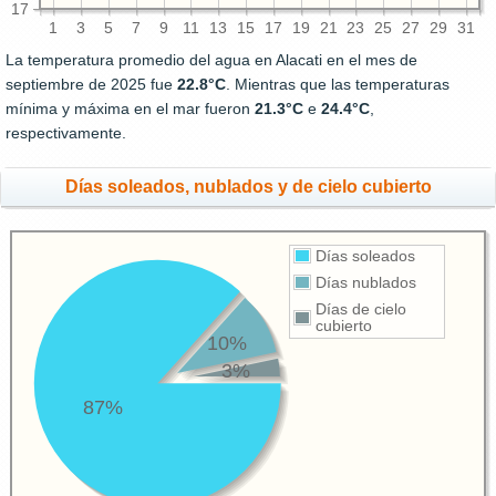
17
1
3
5
7
9
11
13
15
17
19
21
23
25
27
29
31
La temperatura promedio del agua en Alacati en el mes de
septiembre de 2025 fue
22.8°C
. Mientras que las temperaturas
mínima y máxima en el mar fueron
21.3°C
e
24.4°C
,
respectivamente.
Días soleados, nublados y de cielo cubierto
Días soleados
Días nublados
Días de cielo
cubierto
10%
3%
87%