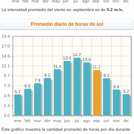
ene
feb
mar
abr
may
jun
jul
ago
sep
oct
nov
dic
La intensidad promedio del viento en septiembre es de
5.2 m./s.
Promedio diario de horas de sol
19.4
17.0
14.2
14.2
14.6
13.4
13.4
13.0
13.0
12.1
11.4
11.4
11.2
9.2
9.2
9.1
9.1
9.7
7.9
7.9
7.3
6.5
6.5
6.4
6.4
5.2
5.2
5.1
5.1
4.9
2.4
0.0
ene
feb
mar
abr
may
jun
jul
ago
sep
oct
nov
dic
Este gráfico muestra la cantidad promedio de horas por día durante