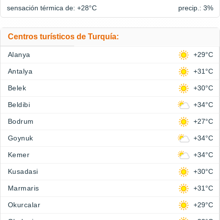
sensación térmica de: +28°
C
precip.: 3%
Centros turísticos de Turquía:
Alanya
+29°C
Antalya
+31°C
Belek
+30°C
Beldibi
+34°C
Bodrum
+27°C
Goynuk
+34°C
Kemer
+34°C
Kusadasi
+30°C
Marmaris
+31°C
Okurcalar
+29°C