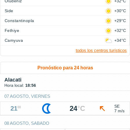
Oludeniz
+32°C
Side
+30°C
Constantinopla
+29°C
Fethiye
+32°C
Camyuva
+34°C
todos los centros turísticos
Pronóstico para 24 horas
Alacati
Hora local:
18:56
07 AGOSTO, VIERNES
SE
24
°
C
21
00
7 m/s
08 AGOSTO, SABADO