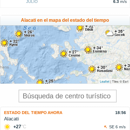
JULIO
6.3
m/s
Alacati en el mapa del estado del tiempo
Leaflet
| Tiles © Esri
ESTADO DEL TIEMPO AHORA
18:56
Alacati
+27
°C
SE 6 m/s