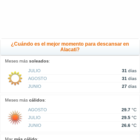
¿Cuándo es el mejor momento para descansar en
Alacati?
Meses más
soleados
:
JULIO
31
días
AGOSTO
31
días
JUNIO
27
días
Meses más
cálidos
:
AGOSTO
29.7
°C
JULIO
29.5
°C
JUNIO
26.6
°C
Mar
más cálido
: