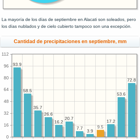
La mayoría de los días de septiembre en Alacati son soleados, pero
los días nublados y de cielo cubierto tampoco son una excepción.
Cantidad de precipitaciones en septiembre, mm
112
93.9
93.9
96
80
72.8
72.8
64
58.5
58.5
53.6
53.6
48
35.7
35.7
32
26.6
26.6
20.7
20.7
17.2
17.2
16.2
16.2
16
9.5
7.7
7.7
3.9
3.9
0