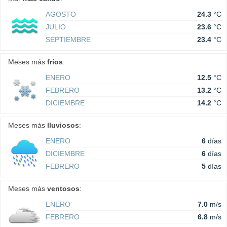
AGOSTO
24.3
°C
JULIO
23.6
°C
SEPTIEMBRE
23.4
°C
Meses más
fríos
:
ENERO
12.5
°C
FEBRERO
13.2
°C
DICIEMBRE
14.2
°C
Meses más
lluviosos
:
ENERO
6
días
DICIEMBRE
6
días
FEBRERO
5
días
Meses más
ventosos
:
ENERO
7.0
m/s
FEBRERO
6.8
m/s