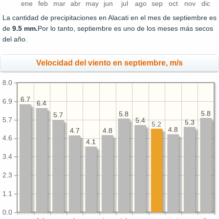
ene
feb
mar
abr
may
jun
jul
ago
sep
oct
nov
dic
La cantidad de precipitaciones en Alacati en el mes de septiembre es
de
9.5 mm.
Por lo tanto, septiembre es uno de los meses más secos
del año.
Velocidad del viento en septiembre, m/s
8.0
6.7
6.7
6.9
6.4
6.4
5.8
5.8
5.8
5.8
5.7
5.7
5.7
5.4
5.4
5.3
5.3
5.2
4.8
4.8
4.8
4.8
4.7
4.7
4.6
4.1
4.1
3.4
2.3
1.1
0.0