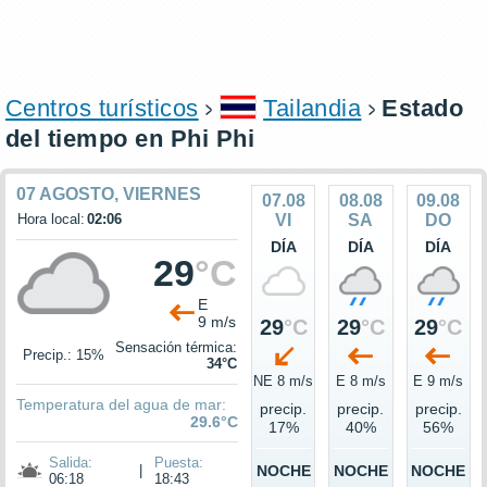
Centros turísticos
Tailandia
Estado
del tiempo en Phi Phi
07 AGOSTO, VIERNES
07.08
08.08
09.08
Hora local:
02:06
VI
SA
DO
DÍA
DÍA
DÍA
29
°C
E
9 m/s
29
°C
29
°C
29
°C
Sensación térmica:
Precip.: 15%
34°C
NE 8 m/s
E 8 m/s
E 9 m/s
Temperatura del agua de mar:
precip.
precip.
precip.
29.6°C
17%
40%
56%
Salida:
Puesta:
|
NOCHE
NOCHE
NOCHE
06:18
18:43