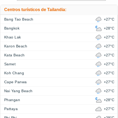
Centros turísticos de Tailandia:
Bang Tao Beach
+27°C
Bangkok
+28°C
Khao Lak
+27°C
Karon Beach
+27°C
Kata Beach
+27°C
Samet
+27°C
Koh Chang
+27°C
Cape Panwa
+27°C
Nai Yang Beach
+27°C
Phangan
+28°C
Pattaya
+27°C
Phi Phi
+29°C