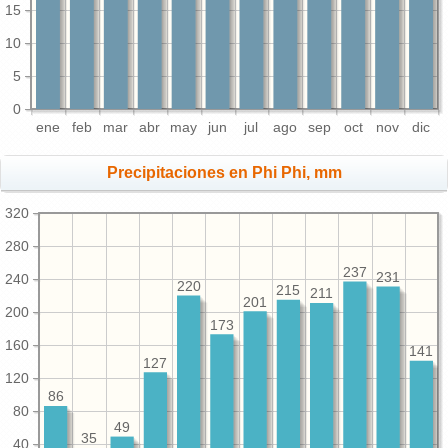
15
10
5
0
ene
feb
mar
abr
may
jun
jul
ago
sep
oct
nov
dic
Precipitaciones en Phi Phi, mm
320
280
237
231
240
220
215
211
201
200
173
160
141
127
120
86
80
49
35
40