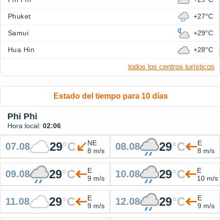
Phuket
+27°C
Samui
+29°C
Hua Hin
+28°C
todos los centros turísticos
Estado del tiempo para 10 días
Phi Phi
Hora local:
02:06
NE
E
29
°
C
29
°
C
07.08
08.08
8 m/s
8 m/s
E
E
29
°
C
29
°
C
09.08
10.08
9 m/s
10 m/s
E
E
29
°
C
29
°
C
11.08
12.08
9 m/s
9 m/s