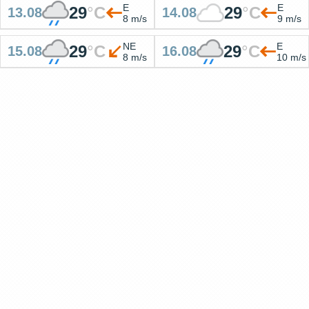
E
E
29
°
C
29
°
C
13.08
14.08
8 m/s
9 m/s
NE
E
29
°
C
29
°
C
15.08
16.08
8 m/s
10 m/s