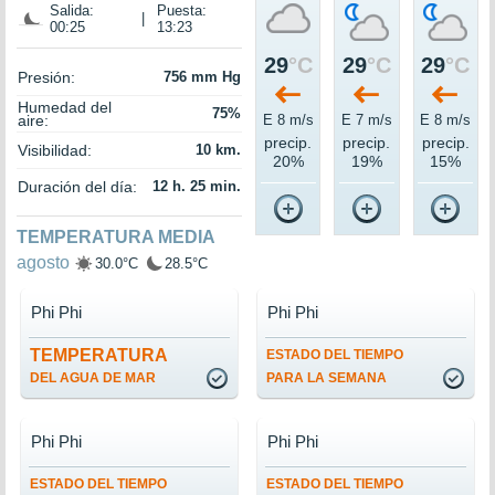
Salida:
Puesta:
|
00:25
13:23
29
°C
29
°C
29
°C
Presión:
756 mm Hg
Humedad del
75%
aire:
E 8 m/s
E 7 m/s
E 8 m/s
precip.
precip.
precip.
Visibilidad:
10 km.
20%
19%
15%
Duración del día:
12 h. 25 min.
TEMPERATURA MEDIA
agosto
30.0°C
28.5°C
Phi Phi
Phi Phi
TEMPERATURA
ESTADO DEL TIEMPO
DEL AGUA DE MAR
PARA LA SEMANA
Phi Phi
Phi Phi
ESTADO DEL TIEMPO
ESTADO DEL TIEMPO