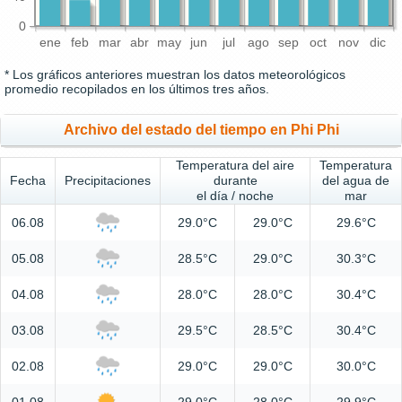
0
ene
feb
mar
abr
may
jun
jul
ago
sep
oct
nov
dic
* Los gráficos anteriores muestran los datos meteorológicos
promedio recopilados en los últimos tres años.
Archivo del estado del tiempo en Phi Phi
Temperatura del aire
Temperatura
Fecha
Precipitaciones
durante
del agua de
el día / noche
mar
06.08
29.0°C
29.0°C
29.6°C
05.08
28.5°C
29.0°C
30.3°C
04.08
28.0°C
28.0°C
30.4°C
03.08
29.5°C
28.5°C
30.4°C
02.08
29.0°C
29.0°C
30.0°C