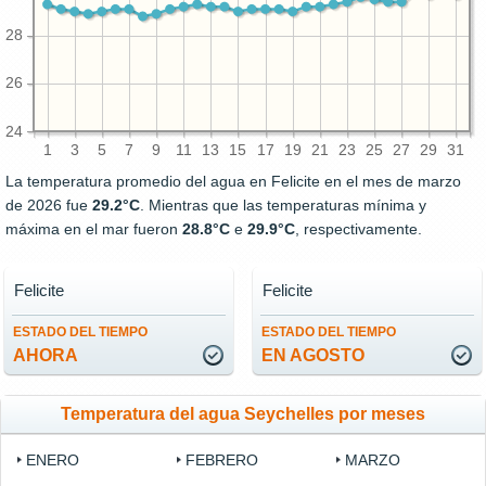
28
26
24
1
3
5
7
9
11
13
15
17
19
21
23
25
27
29
31
La temperatura promedio del agua en Felicite en el mes de marzo
de 2026 fue
29.2°C
. Mientras que las temperaturas mínima y
máxima en el mar fueron
28.8°C
e
29.9°C
, respectivamente.
Felicite
Felicite
ESTADO DEL TIEMPO
ESTADO DEL TIEMPO
AHORA
EN AGOSTO
Temperatura del agua Seychelles por meses
ENERO
FEBRERO
MARZO