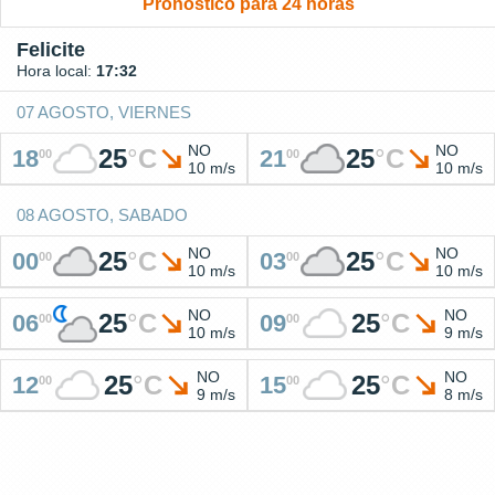
Pronóstico para 24 horas
Felicite
Hora local:
17:32
07 AGOSTO, VIERNES
NO
NO
25
°
C
25
°
C
18
21
00
00
10 m/s
10 m/s
08 AGOSTO, SABADO
NO
NO
25
°
C
25
°
C
00
03
00
00
10 m/s
10 m/s
NO
NO
25
°
C
25
°
C
06
09
00
00
10 m/s
9 m/s
NO
NO
25
°
C
25
°
C
12
15
00
00
9 m/s
8 m/s