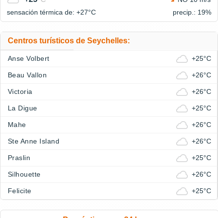
sensación térmica de: +27°
C
precip.: 19%
Centros turísticos de Seychelles:
Anse Volbert
+25°C
Beau Vallon
+26°C
Victoria
+26°C
La Digue
+25°C
Mahe
+26°C
Ste Anne Island
+26°C
Praslin
+25°C
Silhouette
+26°C
Felicite
+25°C