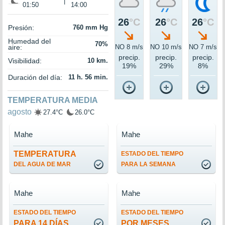
|
01:50
14:00
26
°C
26
°C
26
°C
Presión:
760 mm Hg
Humedad del
70%
aire:
NO 8 m/s
NO 10 m/s
NO 7 m/s
precip.
precip.
precip.
Visibilidad:
10 km.
19%
29%
8%
Duración del día:
11 h. 56 min.
TEMPERATURA MEDIA
agosto
27.4°C
26.0°C
Mahe
Mahe
TEMPERATURA
ESTADO DEL TIEMPO
DEL AGUA DE MAR
PARA LA SEMANA
Mahe
Mahe
ESTADO DEL TIEMPO
ESTADO DEL TIEMPO
PARA 14 DÍAS
POR MESES