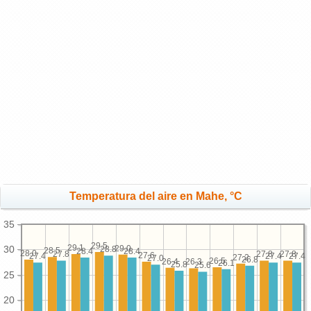
Temperatura del aire en Mahe, °C
35
29.5
29.1
29.0
30
28.8
28.5
28.4
28.4
28.0
27.8
27.8
27.8
27.6
27.4
27.4
27.4
27.2
27.0
26.8
26.5
26.4
26.3
26.1
25.8
25.6
25
20