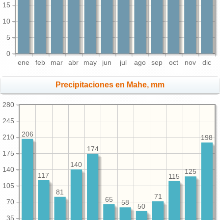
15
10
5
0
ene
feb
mar
abr
may
jun
jul
ago
sep
oct
nov
dic
Precipitaciones en Mahe, mm
280
245
206
210
198
174
175
140
140
125
117
115
105
81
71
65
70
58
50
35