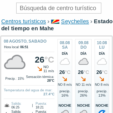
Centros turísticos
Seychelles
Estado
del tiempo en Mahe
08 AGOSTO, SABADO
08.08
09.08
10.08
Hora local:
06:51
SA
DO
LU
DÍA
DÍA
DÍA
26
°C
NO
11 m/s
26
°C
26
°C
26
°C
Sensación térmica:
Precip.: 15%
28°C
NO 8 m/s
NO 11 m/s
NO 8 m/s
Temperatura del agua de mar:
precip.
precip.
precip.
27.4°C
16%
26%
13%
Salida:
Puesta:
|
NOCHE
NOCHE
NOCHE
06:25
18:21
Salida:
Puesta: