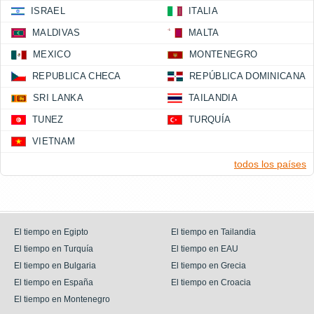
ISRAEL
ITALIA
MALDIVAS
MALTA
MEXICO
MONTENEGRO
REPUBLICA CHECA
REPÚBLICA DOMINICANA
SRI LANKA
TAILANDIA
TUNEZ
TURQUÍA
VIETNAM
todos los países
El tiempo en Egipto
El tiempo en Tailandia
El tiempo en Turquía
El tiempo en EAU
El tiempo en Bulgaria
El tiempo en Grecia
El tiempo en España
El tiempo en Croacia
El tiempo en Montenegro