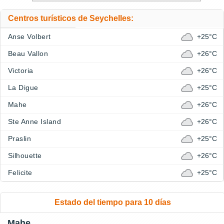
Centros turísticos de Seychelles:
Anse Volbert
+25°C
Beau Vallon
+26°C
Victoria
+26°C
La Digue
+25°C
Mahe
+26°C
Ste Anne Island
+26°C
Praslin
+25°C
Silhouette
+26°C
Felicite
+25°C
Estado del tiempo para 10 días
Mahe