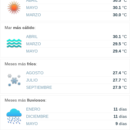
ABRIL
30.5
°C
MAYO
30.1
°C
MARZO
30.0
°C
Mar
más cálido
:
ABRIL
30.1
°C
MARZO
29.5
°C
MAYO
29.4
°C
Meses más
fríos
:
AGOSTO
27.4
°C
JULIO
27.7
°C
SEPTIEMBRE
27.9
°C
Meses más
lluviosos
:
ENERO
11
días
DICIEMBRE
11
días
MAYO
9
días