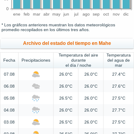
0
ene
feb
mar
abr
may
jun
jul
ago
sep
oct
nov
dic
* Los gráficos anteriores muestran los datos meteorológicos
promedio recopilados en los últimos tres años.
Archivo del estado del tiempo en Mahe
Temperatura del aire
Temperatura
Fecha
Precipitaciones
durante
del agua de
el día / noche
mar
07.08
26.0°C
26.0°C
27.4°C
06.08
26.0°C
26.0°C
27.6°C
05.08
26.5°C
26.0°C
27.5°C
04.08
26.0°C
26.0°C
27.7°C
03.08
26.5°C
26.0°C
27.5°C