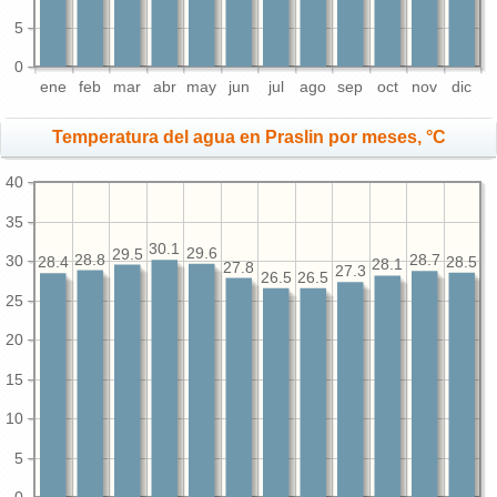
5
0
ene
feb
mar
abr
may
jun
jul
ago
sep
oct
nov
dic
Temperatura del agua en Praslin por meses, °C
40
35
30.1
29.6
29.5
28.8
30
28.7
28.5
28.4
28.1
27.8
27.3
26.5
26.5
25
20
15
10
5