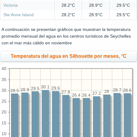
Victoria
28.2°C
28.9°C
29.5°C
Ste Anne Island
28.2°C
28.9°C
29.5°C
A continuación se presentan gráficos que muestran la temperatura
promedio mensual del agua en los centros turísticos de Seychelles
con el mar más cálido en noviembre
Temperatura del agua en Silhouette por meses, °C
40
35
30.1
29.6
29.5
28.9
30
28.7
28.6
28.5
28
27.8
27.2
26.4
26.4
25
20
15
10