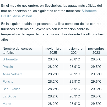
En el mes de noviembre, en Seychelles, las aguas más cálidas del
mar se observan en los siguientes centros turísticos:
Silhouette
,
Praslin
,
Anse Volbert
.
En la siguiente tabla se presenta una lista completa de los centros
turísticos costeros en Seychelles con información sobre la
temperatura del agua de mar en noviembre durante los últimos tres
años
Nombre del centros
noviembre
noviembre
noviembre
turístico
2025
2024
2023
Silhouette
28.3°C
28.8°C
29.5°C
Praslin
28.2°C
28.9°C
29.5°C
Anse Volbert
28.2°C
28.9°C
29.5°C
Felicite
28.2°C
28.9°C
29.6°C
Beau Vallon
28.2°C
28.9°C
29.5°C
La Digue
28.2°C
28.9°C
29.5°C
Mahe
28.2°C
28.9°C
29.5°C