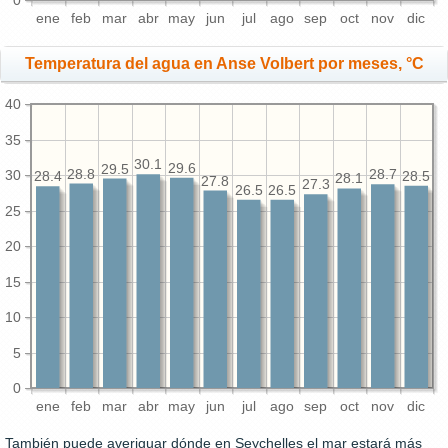
0
ene
feb
mar
abr
may
jun
jul
ago
sep
oct
nov
dic
Temperatura del agua en Anse Volbert por meses, °C
40
35
30.1
29.6
29.5
28.8
30
28.7
28.5
28.4
28.1
27.8
27.3
26.5
26.5
25
20
15
10
5
0
ene
feb
mar
abr
may
jun
jul
ago
sep
oct
nov
dic
También puede averiguar dónde en Seychelles el mar estará más