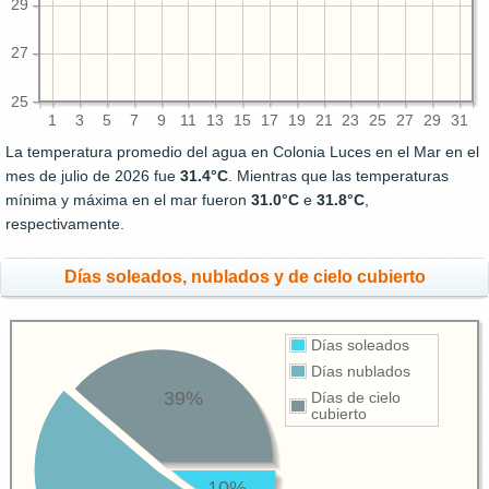
29
27
25
1
3
5
7
9
11
13
15
17
19
21
23
25
27
29
31
La temperatura promedio del agua en Colonia Luces en el Mar en el
mes de julio de 2026 fue
31.4°C
. Mientras que las temperaturas
mínima y máxima en el mar fueron
31.0°C
e
31.8°C
,
respectivamente.
Días soleados, nublados y de cielo cubierto
Días soleados
Días nublados
39%
Días de cielo
cubierto
10%