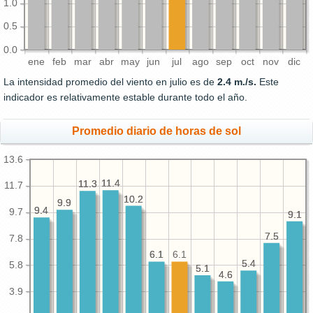
1.0
0.5
0.0
ene
feb
mar
abr
may
jun
jul
ago
sep
oct
nov
dic
La intensidad promedio del viento en julio es de
2.4 m./s.
Este
indicador es relativamente estable durante todo el año.
Promedio diario de horas de sol
13.6
11.4
11.4
11.3
11.3
11.7
10.2
10.2
9.9
9.9
9.4
9.4
9.7
9.1
9.1
7.5
7.5
7.8
6.1
6.1
6.1
5.4
5.4
5.8
5.1
5.1
4.6
4.6
3.9