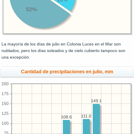
52%
La mayoría de los días de julio en Colonia Luces en el Mar son
nublados, pero los días soleados y de cielo cubierto tampoco son
una excepción.
Cantidad de precipitaciones en julio, mm
200
175
149.1
149.1
150
125
111.0
111.0
108.6
108.6
100
75