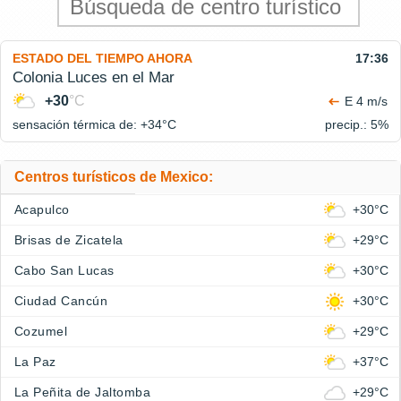
ESTADO DEL TIEMPO AHORA
17:36
Colonia Luces en el Mar
+30
°C
E 4 m/s
sensación térmica de: +34°
C
precip.: 5%
Centros turísticos de Mexico:
Acapulco
+30°C
Brisas de Zicatela
+29°C
Cabo San Lucas
+30°C
Ciudad Cancún
+30°C
Cozumel
+29°C
La Paz
+37°C
La Peñita de Jaltomba
+29°C