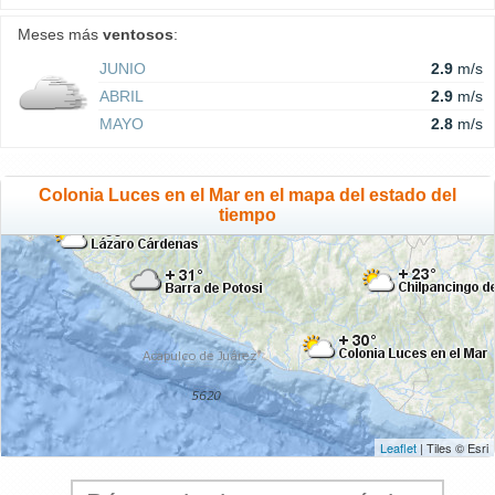
Meses más
ventosos
:
JUNIO
2.9
m/s
ABRIL
2.9
m/s
MAYO
2.8
m/s
Colonia Luces en el Mar en el mapa del estado del
tiempo
Leaflet
| Tiles © Esri