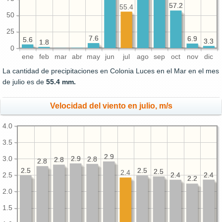
57.2
57.2
55.4
50
25
7.6
7.6
6.9
6.9
5.6
5.6
3.3
3.3
1.8
1.8
0
ene
feb
mar
abr
may
jun
jul
ago
sep
oct
nov
dic
La cantidad de precipitaciones en Colonia Luces en el Mar en el mes
de julio es de
55.4 mm.
Velocidad del viento en julio, m/s
4.0
3.5
2.9
2.9
3.0
2.9
2.9
2.8
2.8
2.8
2.8
2.8
2.8
2.5
2.5
2.5
2.5
2.5
2.5
2.4
2.4
2.4
2.4
2.4
2.5
2.2
2.2
2.0
1.5