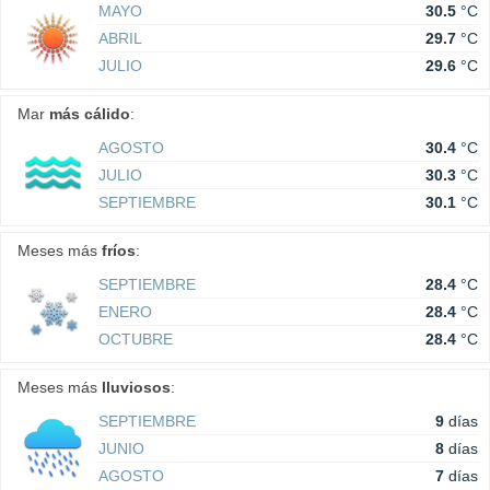
MAYO
30.5
°C
ABRIL
29.7
°C
JULIO
29.6
°C
Mar
más cálido
:
AGOSTO
30.4
°C
JULIO
30.3
°C
SEPTIEMBRE
30.1
°C
Meses más
fríos
:
SEPTIEMBRE
28.4
°C
ENERO
28.4
°C
OCTUBRE
28.4
°C
Meses más
lluviosos
:
SEPTIEMBRE
9
días
JUNIO
8
días
AGOSTO
7
días