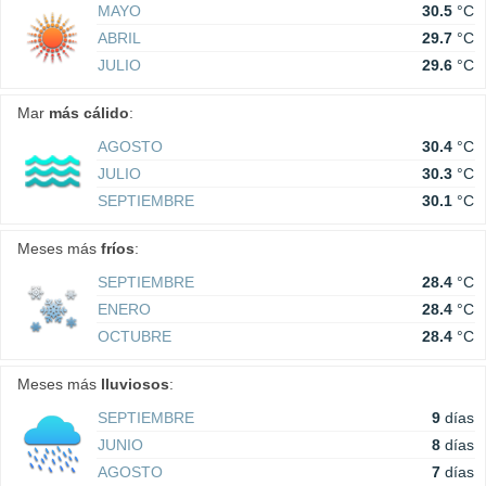
MAYO
30.5
°C
ABRIL
29.7
°C
JULIO
29.6
°C
Mar
más cálido
:
AGOSTO
30.4
°C
JULIO
30.3
°C
SEPTIEMBRE
30.1
°C
Meses más
fríos
:
SEPTIEMBRE
28.4
°C
ENERO
28.4
°C
OCTUBRE
28.4
°C
Meses más
lluviosos
:
SEPTIEMBRE
9
días
JUNIO
8
días
AGOSTO
7
días