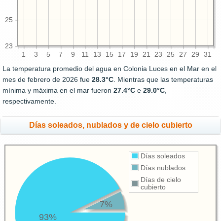
25
23
1
3
5
7
9
11
13
15
17
19
21
23
25
27
29
31
La temperatura promedio del agua en Colonia Luces en el Mar en el
mes de febrero de 2026 fue
28.3°C
. Mientras que las temperaturas
mínima y máxima en el mar fueron
27.4°C
e
29.0°C
,
respectivamente.
Días soleados, nublados y de cielo cubierto
Días soleados
Días nublados
Días de cielo
cubierto
7%
93%