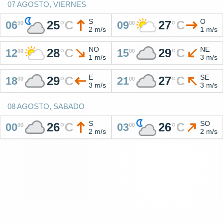
07 AGOSTO, VIERNES
S
O
25
°
C
27
°
C
06
09
00
00
2 m/s
1 m/s
NO
NE
28
°
C
29
°
C
12
15
00
00
1 m/s
3 m/s
E
SE
29
°
C
27
°
C
18
21
00
00
3 m/s
3 m/s
08 AGOSTO, SABADO
S
SO
26
°
C
26
°
C
00
03
00
00
2 m/s
2 m/s