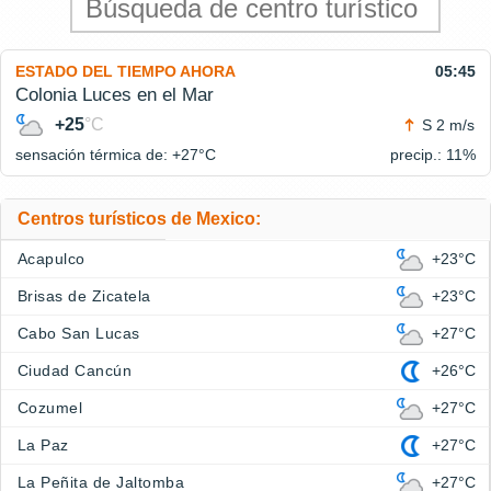
ESTADO DEL TIEMPO AHORA
05:45
Colonia Luces en el Mar
+25
°C
S 2 m/s
sensación térmica de: +27°
C
precip.: 11%
Centros turísticos de Mexico:
Acapulco
+23°C
Brisas de Zicatela
+23°C
Cabo San Lucas
+27°C
Ciudad Cancún
+26°C
Cozumel
+27°C
La Paz
+27°C
La Peñita de Jaltomba
+27°C