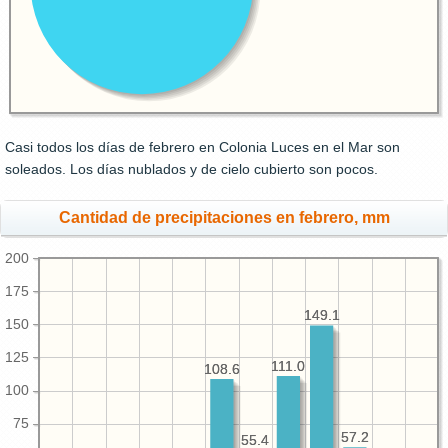
Casi todos los días de febrero en Colonia Luces en el Mar son
soleados. Los días nublados y de cielo cubierto son pocos.
Cantidad de precipitaciones en febrero, mm
200
175
149.1
149.1
150
125
111.0
111.0
108.6
108.6
100
75
57.2
57.2
55.4
55.4