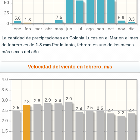
50
25
7.6
7.6
6.9
6.9
5.6
5.6
3.3
3.3
1.8
0
ene
feb
mar
abr
may
jun
jul
ago
sep
oct
nov
dic
La cantidad de precipitaciones en Colonia Luces en el Mar en el mes
de febrero es de
1.8 mm.
Por lo tanto, febrero es uno de los meses
más secos del año.
Velocidad del viento en febrero, m/s
4.0
3.5
2.9
2.9
3.0
2.9
2.9
2.8
2.8
2.8
2.8
2.8
2.5
2.5
2.5
2.5
2.5
2.5
2.4
2.4
2.4
2.4
2.4
2.4
2.5
2.2
2.2
2.0
1.5