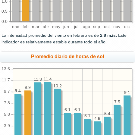
1.0
0.5
0.0
ene
feb
mar
abr
may
jun
jul
ago
sep
oct
nov
dic
La intensidad promedio del viento en febrero es de
2.8 m./s.
Este
indicador es relativamente estable durante todo el año.
Promedio diario de horas de sol
13.6
11.4
11.4
11.3
11.3
11.7
10.2
10.2
9.9
9.4
9.4
9.7
9.1
9.1
7.5
7.5
7.8
6.1
6.1
6.1
6.1
5.4
5.4
5.8
5.1
5.1
4.6
4.6
3.9