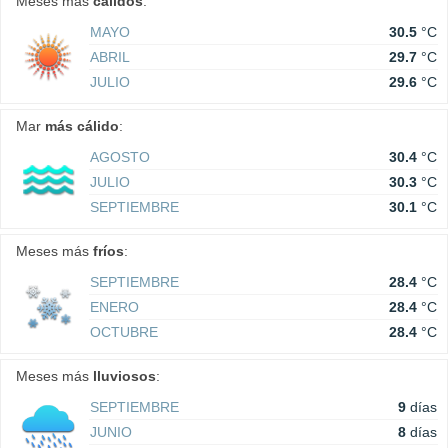
Meses más
cálidos
:
MAYO
30.5
°C
ABRIL
29.7
°C
JULIO
29.6
°C
Mar
más cálido
:
AGOSTO
30.4
°C
JULIO
30.3
°C
SEPTIEMBRE
30.1
°C
Meses más
fríos
:
SEPTIEMBRE
28.4
°C
ENERO
28.4
°C
OCTUBRE
28.4
°C
Meses más
lluviosos
:
SEPTIEMBRE
9
días
JUNIO
8
días