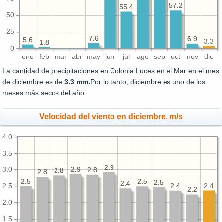
57.2
57.2
55.4
55.4
50
25
7.6
7.6
6.9
6.9
5.6
5.6
3.3
1.8
1.8
0
ene
feb
mar
abr
may
jun
jul
ago
sep
oct
nov
dic
La cantidad de precipitaciones en Colonia Luces en el Mar en el mes
de diciembre es de
3.3 mm.
Por lo tanto, diciembre es uno de los
meses más secos del año.
Velocidad del viento en diciembre, m/s
4.0
3.5
2.9
2.9
3.0
2.9
2.9
2.8
2.8
2.8
2.8
2.8
2.8
2.5
2.5
2.5
2.5
2.5
2.5
2.4
2.4
2.4
2.4
2.4
2.5
2.2
2.2
2.0
1.5