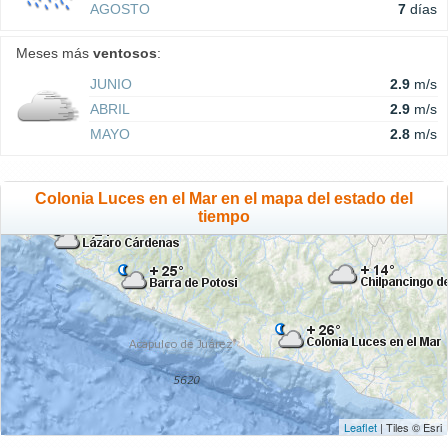
AGOSTO
7
días
Meses más
ventosos
:
JUNIO
2.9
m/s
ABRIL
2.9
m/s
MAYO
2.8
m/s
Colonia Luces en el Mar en el mapa del estado del
tiempo
Leaflet
| Tiles © Esri