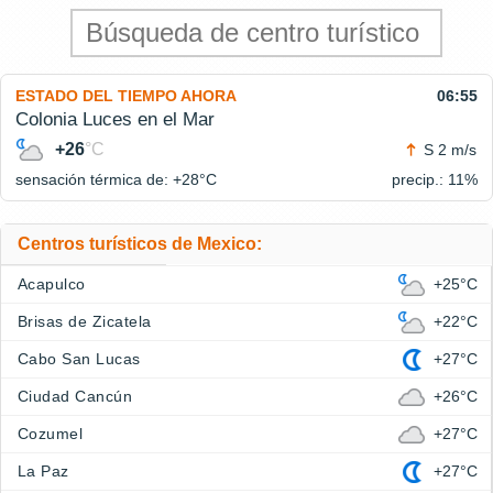
ESTADO DEL TIEMPO AHORA
06:55
Colonia Luces en el Mar
+26
°C
S 2 m/s
sensación térmica de: +28°
C
precip.: 11%
Centros turísticos de Mexico:
Acapulco
+25°C
Brisas de Zicatela
+22°C
Cabo San Lucas
+27°C
Ciudad Cancún
+26°C
Cozumel
+27°C
La Paz
+27°C