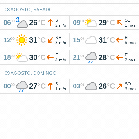
08 AGOSTO, SABADO
S
SE
26
°
C
29
°
C
06
09
00
00
2 m/s
1 m/s
NE
E
31
°
C
31
°
C
12
15
00
00
3 m/s
5 m/s
E
E
30
°
C
28
°
C
18
21
00
00
4 m/s
2 m/s
09 AGOSTO, DOMINGO
S
SO
27
°
C
26
°
C
00
03
00
00
1 m/s
3 m/s