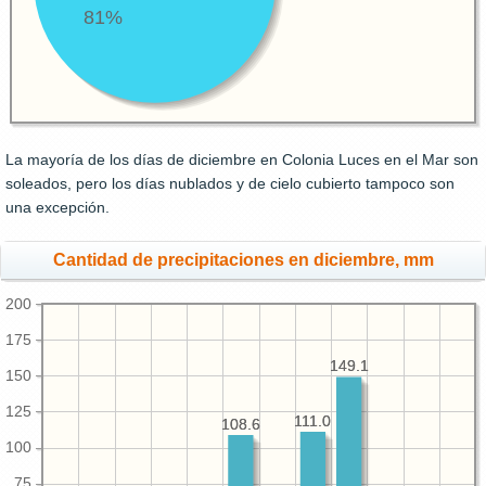
81%
La mayoría de los días de diciembre en Colonia Luces en el Mar son
soleados, pero los días nublados y de cielo cubierto tampoco son
una excepción.
Cantidad de precipitaciones en diciembre, mm
200
175
149.1
149.1
150
125
111.0
111.0
108.6
108.6
100
75