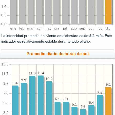
1.0
0.5
0.0
ene
feb
mar
abr
may
jun
jul
ago
sep
oct
nov
dic
La intensidad promedio del viento en diciembre es de
2.4 m./s.
Este
indicador es relativamente estable durante todo el año.
Promedio diario de horas de sol
13.6
11.4
11.4
11.3
11.3
11.7
10.2
10.2
9.9
9.9
9.4
9.4
9.7
9.1
7.5
7.5
7.8
6.1
6.1
6.1
6.1
5.4
5.4
5.8
5.1
5.1
4.6
4.6
3.9