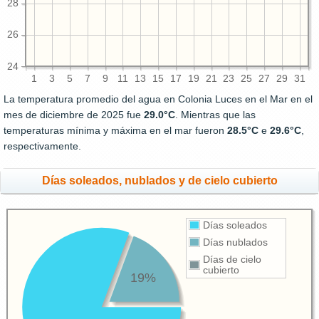
28
26
24
1
3
5
7
9
11
13
15
17
19
21
23
25
27
29
31
La temperatura promedio del agua en Colonia Luces en el Mar en el
mes de diciembre de 2025 fue
29.0°C
. Mientras que las
temperaturas mínima y máxima en el mar fueron
28.5°C
e
29.6°C
,
respectivamente.
Días soleados, nublados y de cielo cubierto
Días soleados
Días nublados
Días de cielo
cubierto
19%