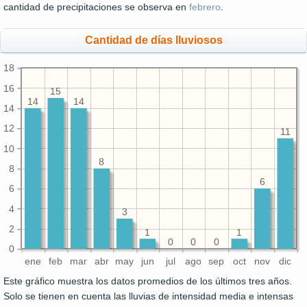
cantidad de precipitaciones se observa en
febrero
.
Cantidad de días lluviosos
18
16
15
14
14
14
12
11
10
8
8
6
6
4
3
2
1
1
0
0
0
0
ene
feb
mar
abr
may
jun
jul
ago
sep
oct
nov
dic
Este gráfico muestra los datos promedios de los últimos tres años.
Solo se tienen en cuenta las lluvias de intensidad media e intensas