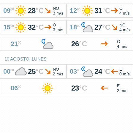
NO
O
28
°
C
31
°
C
09
12
00
00
3 m/s
4 m/s
O
NO
32
°
C
27
°
C
15
18
00
00
3 m/s
4 m/s
O
26
°
C
21
00
4 m/s
10 AGOSTO, LUNES
NO
E
25
°
C
24
°
C
00
03
00
00
2 m/s
0 m/s
E
23
°
C
06
00
2 m/s