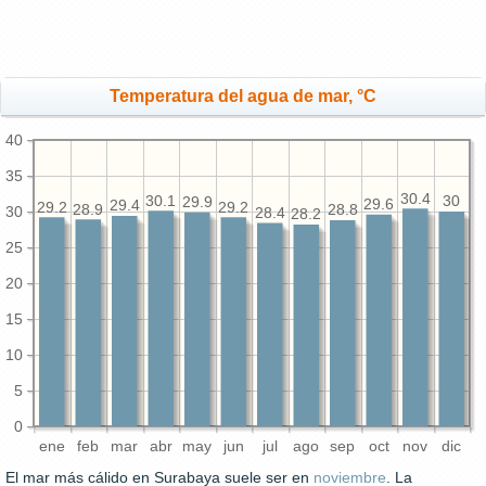
Temperatura del agua de mar, °C
40
35
30.4
30.1
30
29.9
29.6
29.4
29.2
29.2
28.9
28.8
30
28.4
28.2
25
20
15
10
5
0
ene
feb
mar
abr
may
jun
jul
ago
sep
oct
nov
dic
El mar más cálido en Surabaya suele ser en
noviembre
. La