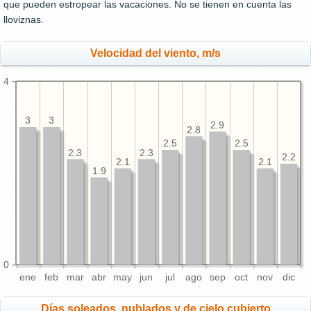
que pueden estropear las vacaciones. No se tienen en cuenta las
lloviznas.
Velocidad del viento, m/s
4
3
3
2.9
2.8
2.5
2.5
2.3
2.3
2.2
2.1
2.1
1.9
0
ene
feb
mar
abr
may
jun
jul
ago
sep
oct
nov
dic
Días soleados, nublados y de cielo cubierto