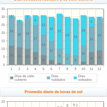
35
1
30
2
2
6
1
6
25
12
15
19
18
22
20
19
16
23
19
23
17
16
15
13
10
12
10
12
11
9
5
10
9
8
8
7
6
6
3
2
1
0
1
2
3
4
5
6
7
8
9
10
11
12
Días de cielo
Días
Días
cubierto
nublados
soleados
Promedio diario de horas de sol
10
9.1
9