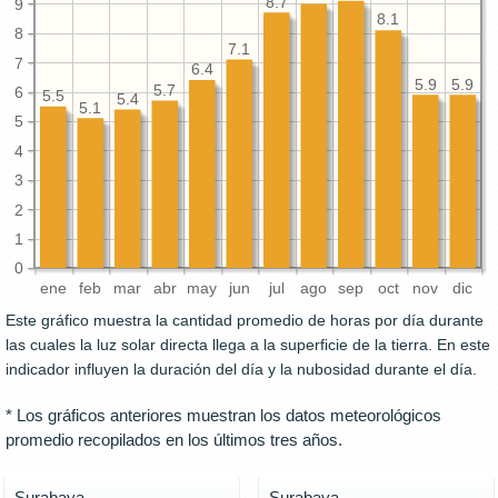
8.7
9
8.1
8
7.1
7
6.4
5.9
5.9
5.7
6
5.5
5.4
5.1
5
4
3
2
1
0
ene
feb
mar
abr
may
jun
jul
ago
sep
oct
nov
dic
Este gráfico muestra la cantidad promedio de horas por día durante
las cuales la luz solar directa llega a la superficie de la tierra. En este
indicador influyen la duración del día y la nubosidad durante el día.
* Los gráficos anteriores muestran los datos meteorológicos
promedio recopilados en los últimos tres años.
Surabaya
Surabaya