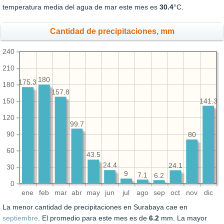
temperatura media del agua de mar este mes es
30.4
°C.
Cantidad de precipitaciones, mm
240
210
180
175.3
180
157.8
150
141.3
120
99.7
90
80
60
43.5
24.4
24.1
30
9
7.1
6.2
0
ene
feb
mar
abr
may
jun
jul
ago
sep
oct
nov
dic
La menor cantidad de precipitaciones en Surabaya cae en
septiembre
. El promedio para este mes es de
6.2
mm. La mayor