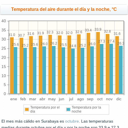
Temperatura del aire durante el día y la noche, °C
40
33.9
35
33.4
32.8
32.6
32.3
32.0
32.0
31.9
31.6
31.6
31.0
30.7
30
27.4
27.3
26.3
26.2
26.0
26.0
25.6
25.6
25.5
25.2
25.2
24.8
25
20
15
10
5
0
ene
feb
mar
abr
may
jun
jul
ago
sep
oct
nov
dic
Temperatura por el
Temperatura por la
día
noche
El mes más cálido en Surabaya es
octubre
. Las temperaturas
medias durante octubre por el día y por la noche son 33.9 e 27.3,