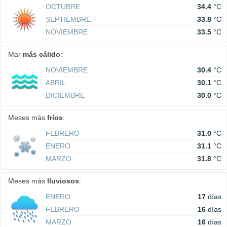
OCTUBRE
34.4
°C
SEPTIEMBRE
33.8
°C
NOVIEMBRE
33.5
°C
Mar
más cálido
:
NOVIEMBRE
30.4
°C
ABRIL
30.1
°C
DICIEMBRE
30.0
°C
Meses más
fríos
:
FEBRERO
31.0
°C
ENERO
31.1
°C
MARZO
31.8
°C
Meses más
lluviosos
:
ENERO
17
días
FEBRERO
16
días
MARZO
16
días