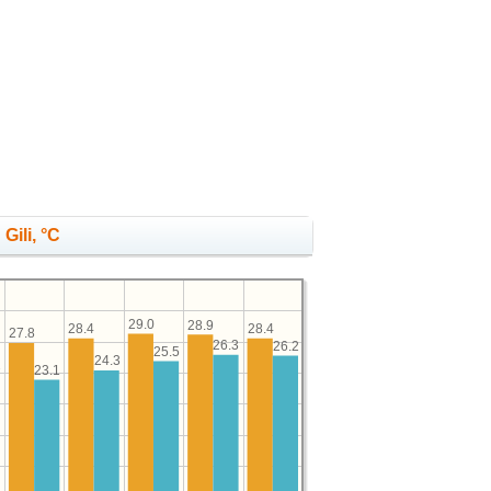
Gili, °C
29.0
28.9
28.4
28.4
27.8
26.3
26.2
25.5
24.3
23.1
7