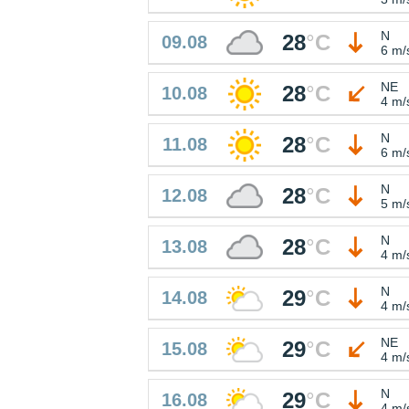
N
28
°
C
09.08
6 m/
NE
28
°
C
10.08
4 m/
N
28
°
C
11.08
6 m/
N
28
°
C
12.08
5 m/
N
28
°
C
13.08
4 m/
N
29
°
C
14.08
4 m/
NE
29
°
C
15.08
4 m/
N
29
°
C
16.08
4 m/