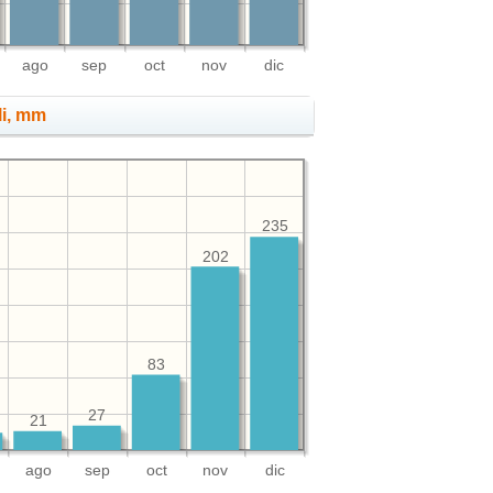
ago
sep
oct
nov
dic
li, mm
235
202
83
27
21
ago
sep
oct
nov
dic