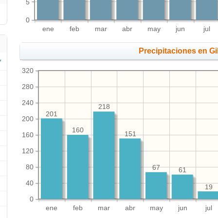
5
0
ene
feb
mar
abr
may
jun
jul
Precipitaciones en Gi
320
280
240
218
201
200
160
151
160
120
80
67
61
40
19
0
ene
feb
mar
abr
may
jun
jul