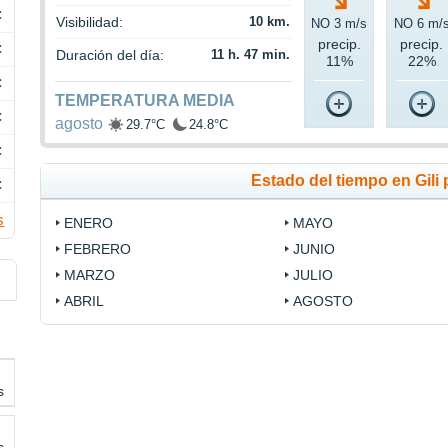
C
Visibilidad:
10 km.
NO 3 m/s
NO 6 m/
precip.
precip.
C
Duración del día:
11 h. 47 min.
11%
22%
C
TEMPERATURA MEDIA
C
agosto
29.7°C
24.8°C
C
Estado del tiempo en Gili
C
s
ENERO
MAYO
FEBRERO
JUNIO
MARZO
JULIO
ABRIL
AGOSTO
s
s