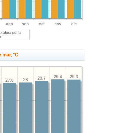
ago
sep
oct
nov
dic
ratura por la
e
 mar, °C
29.4
29.3
28.7
28
27.8