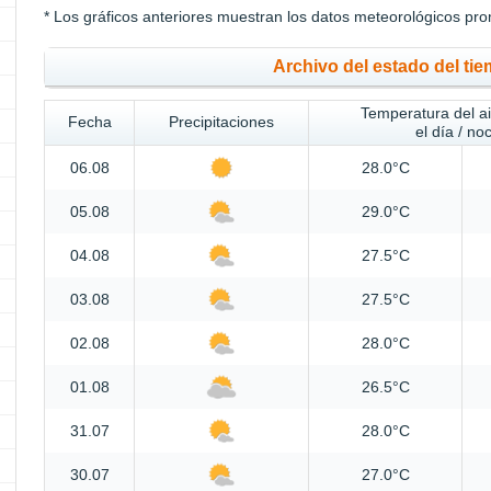
* Los gráficos anteriores muestran los datos meteorológicos pro
Archivo del estado del tie
Temperatura del a
Fecha
Precipitaciones
el día / no
06.08
28.0°C
05.08
29.0°C
04.08
27.5°C
03.08
27.5°C
02.08
28.0°C
01.08
26.5°C
31.07
28.0°C
30.07
27.0°C