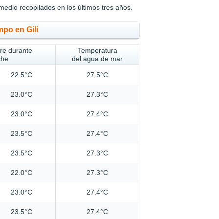
medio recopilados en los últimos tres años.
mpo en Gili
ire durante
Temperatura
che
del agua de mar
22.5°C
27.5°C
23.0°C
27.3°C
23.0°C
27.4°C
23.5°C
27.4°C
23.5°C
27.3°C
22.0°C
27.3°C
23.0°C
27.4°C
23.5°C
27.4°C