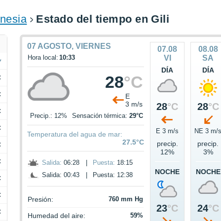
nesia
Estado del tiempo en Gili
07 AGOSTO, VIERNES
07.08
08.08
Hora local:
10:33
VI
SA
DÍA
DÍA
28
°C
C
C
E
3 m/s
28
°C
28
°C
C
Precip.: 12%
Sensación térmica:
29°C
C
E 3 m/s
NE 3 m/
Temperatura del agua de mar:
27.5°C
precip.
precip.
C
12%
3%
C
Salida:
06:28
|
Puesta:
18:15
NOCHE
NOCHE
Salida: 00:43
|
Puesta: 12:38
C
C
Presión:
760 mm Hg
23
°C
24
°C
C
Humedad del aire:
59%