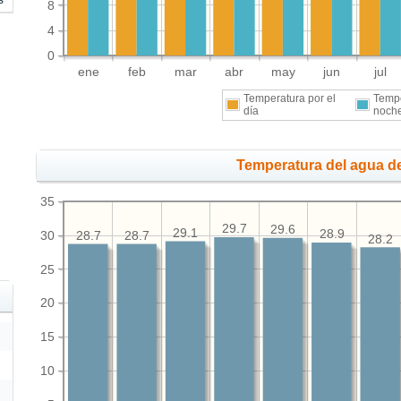
8
4
0
ene
feb
mar
abr
may
jun
jul
Temperatura por el
Tempe
día
noch
Temperatura del agua de
35
29.7
29.6
29.1
28.9
30
28.7
28.7
28.2
25
20
15
10