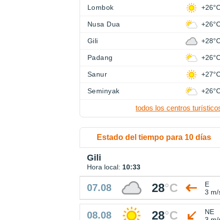
Lombok
+26°
Nusa Dua
+26°
Gili
+28°
Padang
+26°
Sanur
+27°
Seminyak
+26°
todos los centros turístico
Estado del tiempo para 10 días
Gili
Hora local:
10:33
E
28
°
C
07.08
3 m/
NE
28
°
C
08.08
3 m/