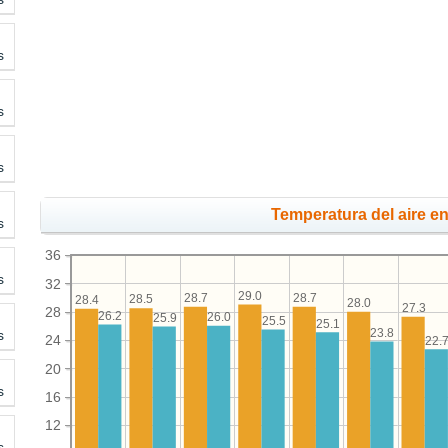
s
s
s
Temperatura del aire en 
s
36
s
32
29.0
28.7
28.7
28.5
28.4
28.0
27.3
28
26.2
26.0
25.9
25.5
25.1
23.8
s
24
22.
20
s
16
12
s