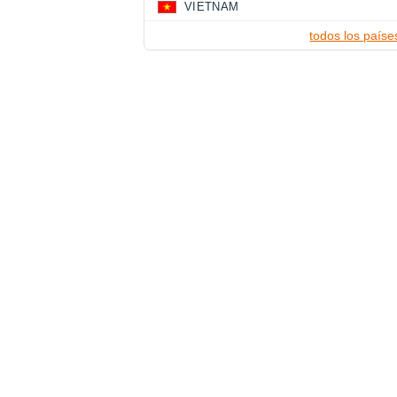
VIETNAM
todos los paíse