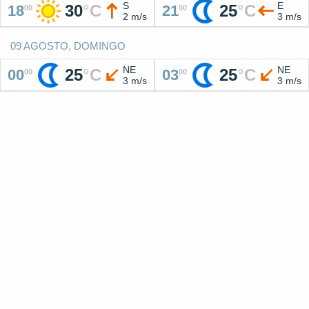
S
E
30
°
C
25
°
C
18
21
00
00
2 m/s
3 m/s
09 AGOSTO, DOMINGO
NE
NE
25
°
C
25
°
C
00
03
00
00
3 m/s
3 m/s