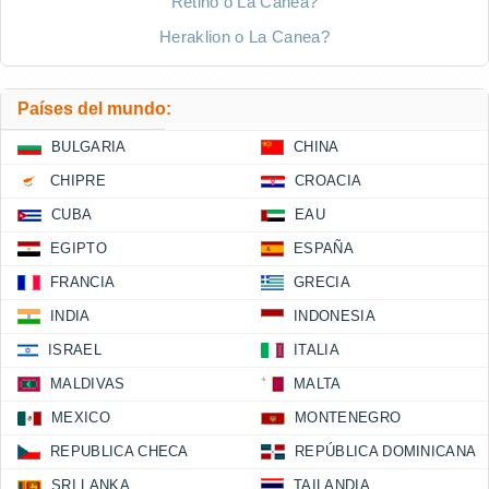
Rétino o La Canea?
Heraklion o La Canea?
Países del mundo:
BULGARIA
CHINA
CHIPRE
CROACIA
CUBA
EAU
EGIPTO
ESPAÑA
FRANCIA
GRECIA
INDIA
INDONESIA
ISRAEL
ITALIA
MALDIVAS
MALTA
MEXICO
MONTENEGRO
REPUBLICA CHECA
REPÚBLICA DOMINICANA
SRI LANKA
TAILANDIA