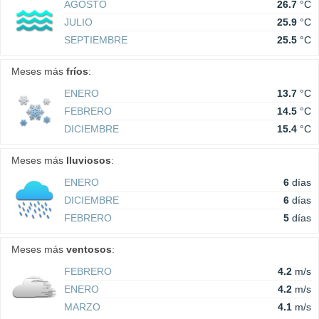
AGOSTO
26.7
°C
JULIO
25.9
°C
SEPTIEMBRE
25.5
°C
Meses más
fríos
:
ENERO
13.7
°C
FEBRERO
14.5
°C
DICIEMBRE
15.4
°C
Meses más
lluviosos
:
ENERO
6
días
DICIEMBRE
6
días
FEBRERO
5
días
Meses más
ventosos
:
FEBRERO
4.2
m/s
ENERO
4.2
m/s
MARZO
4.1
m/s