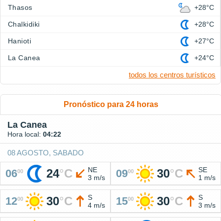
Thasos
+28°C
Chalkidiki
+28°C
Hanioti
+27°C
La Canea
+24°C
todos los centros turísticos
Pronóstico para 24 horas
La Canea
Hora local:
04:22
08 AGOSTO, SABADO
NE
SE
24
°
C
30
°
C
06
09
00
00
3 m/s
1 m/s
S
S
30
°
C
30
°
C
12
15
00
00
4 m/s
3 m/s