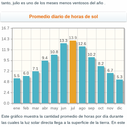
tanto, julio es uno de los meses menos ventosos del año .
Promedio diario de horas de sol
16.7
13.9
14.3
13.3
13.3
12.6
12.6
11.9
10.8
10.8
10.2
10.2
9.4
9.4
9.5
8.2
8.2
7.1
7.1
6.7
6.7
7.2
6.0
6.0
5.5
5.5
5.3
5.3
4.8
2.4
0.0
ene
feb
mar
abr
may
jun
jul
ago
sep
oct
nov
dic
Este gráfico muestra la cantidad promedio de horas por día durante
las cuales la luz solar directa llega a la superficie de la tierra. En este