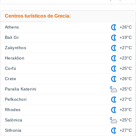
Centros turísticos de Grecia:
Athens
+26°C
Bali Gr
+19°C
Zakynthos
+27°C
Heraklion
+23°C
Corfú
+25°C
Crete
+26°C
Paralia Katerini
+25°C
Pefkochori
+27°C
Rhodes
+23°C
Salónica
+25°C
Sithonia
+27°C