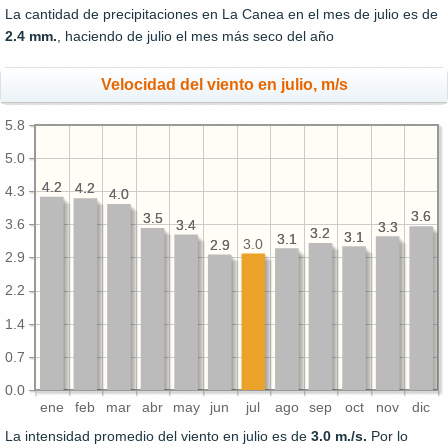
La cantidad de precipitaciones en La Canea en el mes de julio es de
2.4 mm.
, haciendo de julio el mes más seco del año
Velocidad del viento en julio, m/s
5.8
5.0
4.2
4.2
4.2
4.2
4.3
4.0
4.0
3.6
3.6
3.5
3.5
3.6
3.4
3.4
3.3
3.3
3.2
3.2
3.1
3.1
3.1
3.1
3.0
2.9
2.9
2.9
2.2
1.4
0.7
0.0
ene
feb
mar
abr
may
jun
jul
ago
sep
oct
nov
dic
La intensidad promedio del viento en julio es de
3.0 m./s.
Por lo