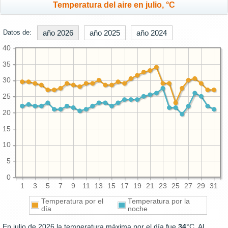
Temperatura del aire en julio, °C
Datos de:
año 2026
año 2025
año 2024
40
35
30
25
20
15
10
5
0
1
3
5
7
9
11
13
15
17
19
21
23
25
27
29
31
Temperatura por el
Temperatura por la
día
noche
En julio de 2026 la temperatura máxima por el día fue
34
°C. Al