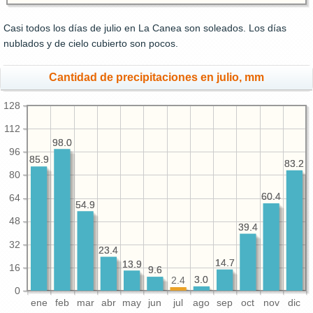
Casi todos los días de julio en La Canea son soleados. Los días
nublados y de cielo cubierto son pocos.
Cantidad de precipitaciones en julio, mm
128
112
98.0
98.0
96
85.9
85.9
83.2
83.2
80
60.4
60.4
64
54.9
54.9
48
39.4
39.4
32
23.4
23.4
14.7
14.7
13.9
13.9
16
9.6
9.6
3.0
3.0
2.4
0
ene
feb
mar
abr
may
jun
jul
ago
sep
oct
nov
dic