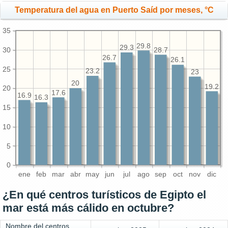
Temperatura del agua en Puerto Saíd por meses, °C
35
29.8
29.3
30
28.7
26.7
26.1
25
23.2
23
20
19.2
20
17.6
16.9
16.3
15
10
5
0
ene
feb
mar
abr
may
jun
jul
ago
sep
oct
nov
dic
¿En qué centros turísticos de Egipto el
mar está más cálido en octubre?
Nombre del centros