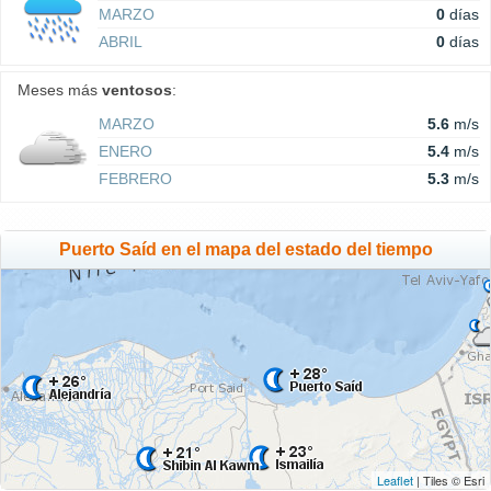
MARZO
0
días
ABRIL
0
días
Meses más
ventosos
:
MARZO
5.6
m/s
ENERO
5.4
m/s
FEBRERO
5.3
m/s
Puerto Saíd en el mapa del estado del tiempo
Leaflet
| Tiles © Esri