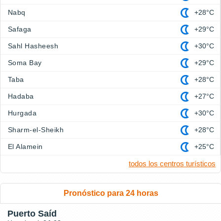
Nabq
+28°C
Safaga
+29°C
Sahl Hasheesh
+30°C
Soma Bay
+29°C
Taba
+28°C
Hadaba
+27°C
Hurgada
+30°C
Sharm-el-Sheikh
+28°C
El Alamein
+25°C
todos los centros turísticos
Pronóstico para 24 horas
Puerto Saíd