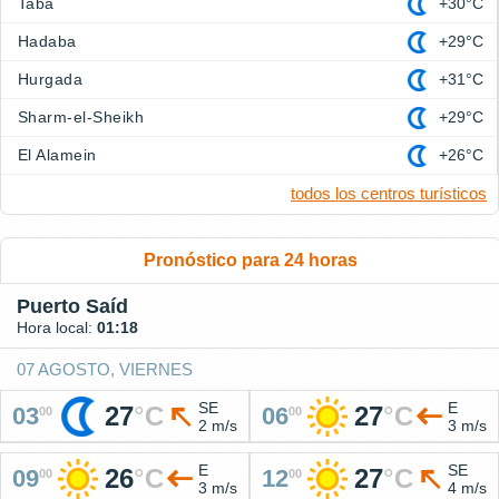
Taba
+30°C
Hadaba
+29°C
Hurgada
+31°C
Sharm-el-Sheikh
+29°C
El Alamein
+26°C
todos los centros turísticos
Pronóstico para 24 horas
Puerto Saíd
Hora local:
01:18
07 AGOSTO, VIERNES
SE
E
27
°
C
27
°
C
03
06
00
00
2 m/s
3 m/s
E
SE
26
°
C
27
°
C
09
12
00
00
3 m/s
4 m/s