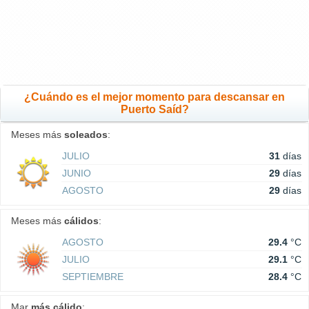
¿Cuándo es el mejor momento para descansar en
Puerto Saíd?
Meses más
soleados
:
JULIO
31
días
JUNIO
29
días
AGOSTO
29
días
Meses más
cálidos
:
AGOSTO
29.4
°C
JULIO
29.1
°C
SEPTIEMBRE
28.4
°C
Mar
más cálido
: