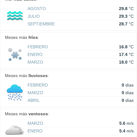
AGOSTO
29.8
°C
JULIO
29.3
°C
SEPTIEMBRE
28.7
°C
Meses más
fríos
:
FEBRERO
16.8
°C
ENERO
17.4
°C
MARZO
18.0
°C
Meses más
lluviosos
:
FEBRERO
0
días
MARZO
0
días
ABRIL
0
días
Meses más
ventosos
:
MARZO
5.6
m/s
ENERO
5.4
m/s