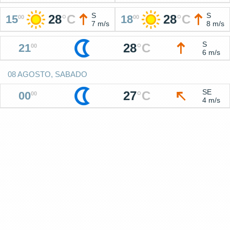
S
S
28
°
C
28
°
C
15
18
00
00
7 m/s
8 m/s
S
28
°
C
21
00
6 m/s
08 AGOSTO, SABADO
SE
27
°
C
00
00
4 m/s