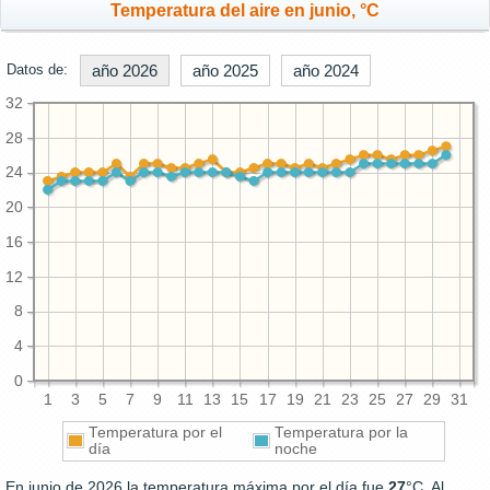
Temperatura del aire en junio, °C
Datos de:
año 2026
año 2025
año 2024
32
28
24
20
16
12
8
4
0
1
3
5
7
9
11
13
15
17
19
21
23
25
27
29
31
Temperatura por el
Temperatura por la
día
noche
En junio de 2026 la temperatura máxima por el día fue
27
°C. Al