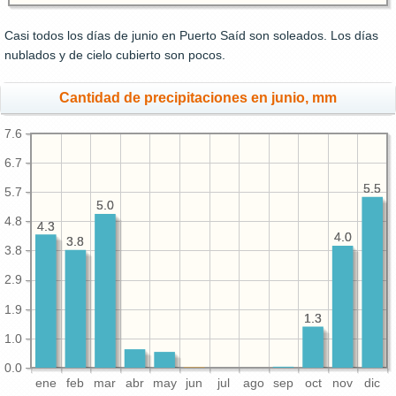
Casi todos los días de junio en Puerto Saíd son soleados. Los días
nublados y de cielo cubierto son pocos.
Cantidad de precipitaciones en junio, mm
7.6
6.7
5.5
5.5
5.7
5.0
5.0
4.8
4.3
4.3
4.0
4.0
3.8
3.8
3.8
2.9
1.9
1.3
1.3
1.0
0.0
ene
feb
mar
abr
may
jun
jul
ago
sep
oct
nov
dic