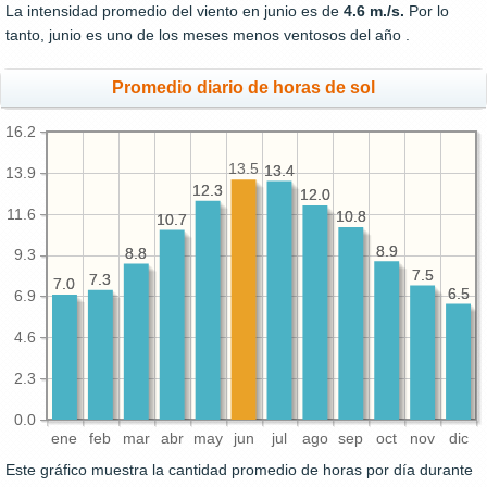
La intensidad promedio del viento en junio es de
4.6 m./s.
Por lo
tanto, junio es uno de los meses menos ventosos del año .
Promedio diario de horas de sol
16.2
13.5
13.4
13.4
13.9
12.3
12.3
12.0
12.0
11.6
10.8
10.8
10.7
10.7
8.9
8.9
8.8
8.8
9.3
7.5
7.5
7.3
7.3
7.0
7.0
6.5
6.5
6.9
4.6
2.3
0.0
ene
feb
mar
abr
may
jun
jul
ago
sep
oct
nov
dic
Este gráfico muestra la cantidad promedio de horas por día durante