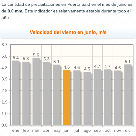
La cantidad de precipitaciones en Puerto Saíd en el mes de junio es
de
0.0 mm.
Este indicador es relativamente estable durante todo el
año.
Velocidad del viento en junio, m/s
6.7
5.6
5.6
5.8
5.4
5.4
5.3
5.3
5.3
5.3
5.1
5.1
5.1
5.1
4.7
4.7
4.7
4.7
4.6
4.6
4.6
4.6
4.6
4.8
4.5
4.5
3.9
2.9
1.9
1.0
0.0
ene
feb
mar
abr
may
jun
jul
ago
sep
oct
nov
dic