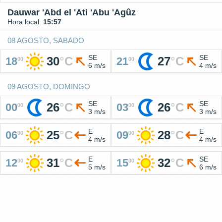
Dauwar 'Abd el 'Ati 'Abu 'Agûz
Hora local:
15:57
08 AGOSTO, SABADO
SE
SE
30
°
C
27
°
C
18
21
00
00
6 m/s
4 m/s
09 AGOSTO, DOMINGO
SE
SE
26
°
C
26
°
C
00
03
00
00
3 m/s
3 m/s
E
E
25
°
C
28
°
C
06
09
00
00
4 m/s
4 m/s
E
SE
31
°
C
32
°
C
12
15
00
00
5 m/s
6 m/s