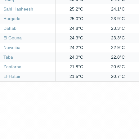
Sahl Hasheesh
25.2°C
24.1°C
Hurgada
25.0°C
23.9°C
Dahab
24.8°C
23.3°C
El Gouna
24.3°C
23.3°C
Nuweiba
24.2°C
22.9°C
Taba
24.0°C
22.8°C
Zaafarna
21.8°C
20.6°C
El-Hafair
21.5°C
20.7°C