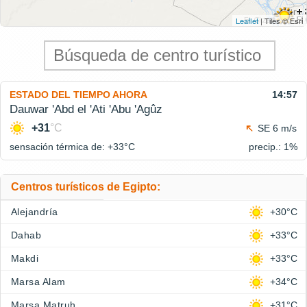
Leaflet
| Tiles © Esri
ESTADO DEL TIEMPO AHORA
14:57
Dauwar 'Abd el 'Ati 'Abu 'Agûz
+31
°C
SE 6 m/s
sensación térmica de: +33°
C
precip.: 1%
Centros turísticos de Egipto:
Alejandría
+30°C
Dahab
+33°C
Makdi
+33°C
Marsa Alam
+34°C
Marsa Matruh
+31°C