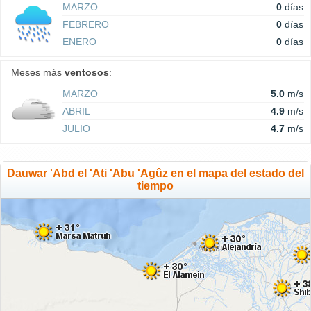
MARZO
0
días
FEBRERO
0
días
ENERO
0
días
Meses más
ventosos
:
MARZO
5.0
m/s
ABRIL
4.9
m/s
JULIO
4.7
m/s
Dauwar 'Abd el 'Ati 'Abu 'Agûz en el mapa del estado del
tiempo