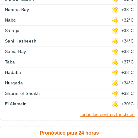
Naama Bay
+33°C
Nabq
+32°C
Safaga
+33°C
Sahl Hasheesh
+34°C
Soma Bay
+33°C
Taba
+37°C
Hadaba
+33°C
Hurgada
+34°C
Sharm-el-Sheikh
+32°C
El Alamein
+30°C
todos los centros turísticos
Pronóstico para 24 horas