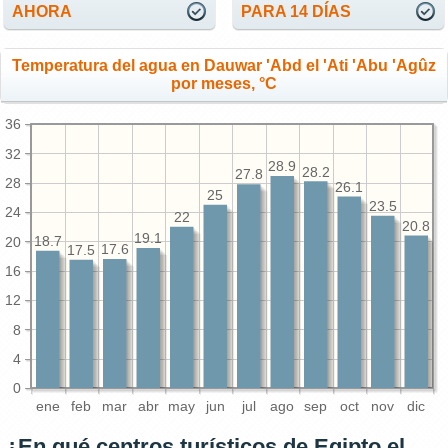
AHORA
PARA 14 DÍAS
Temperatura del agua en Dauwar 'Abd el 'Ati 'Abu 'Agûz
por meses, °C
36
32
28.9
28.2
27.8
28
26.1
25
23.5
24
22
20.8
19.1
20
18.7
17.6
17.5
16
12
8
4
0
ene
feb
mar
abr
may
jun
jul
ago
sep
oct
nov
dic
¿En qué centros turísticos de Egipto el