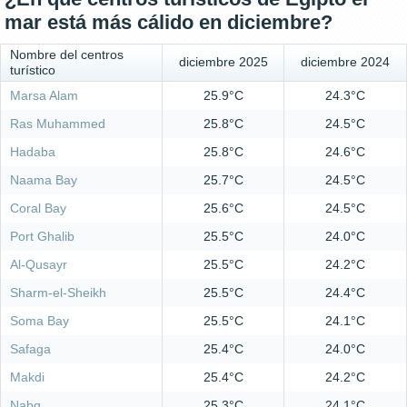
mar está más cálido en diciembre?
Nombre del centros
diciembre 2025
diciembre 2024
turístico
Marsa Alam
25.9°C
24.3°C
Ras Muhammed
25.8°C
24.5°C
Hadaba
25.8°C
24.6°C
Naama Bay
25.7°C
24.5°C
Coral Bay
25.6°C
24.5°C
Port Ghalib
25.5°C
24.0°C
Al-Qusayr
25.5°C
24.2°C
Sharm-el-Sheikh
25.5°C
24.4°C
Soma Bay
25.5°C
24.1°C
Safaga
25.4°C
24.0°C
Makdi
25.4°C
24.2°C
Nabq
25.3°C
24.1°C