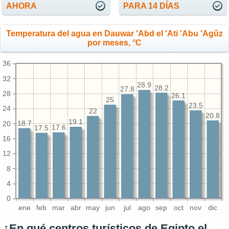
AHORA
PARA 14 DÍAS
Temperatura del agua en Dauwar 'Abd el 'Ati 'Abu 'Agûz
por meses, °C
36
32
28.9
28.2
27.8
28
26.1
25
23.5
24
22
20.8
19.1
20
18.7
17.6
17.5
16
12
8
4
0
ene
feb
mar
abr
may
jun
jul
ago
sep
oct
nov
dic
¿En qué centros turísticos de Egipto el