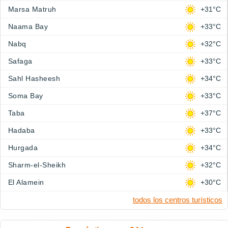
Marsa Matruh
+31°C
Naama Bay
+33°C
Nabq
+32°C
Safaga
+33°C
Sahl Hasheesh
+34°C
Soma Bay
+33°C
Taba
+37°C
Hadaba
+33°C
Hurgada
+34°C
Sharm-el-Sheikh
+32°C
El Alamein
+30°C
todos los centros turísticos