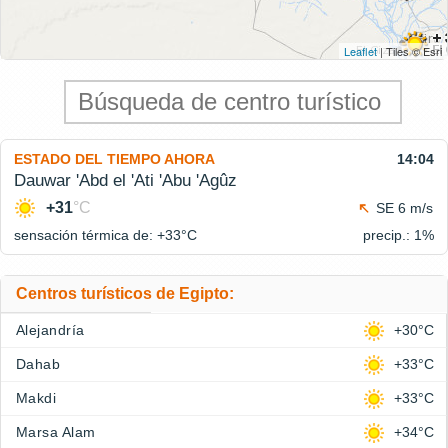
Leaflet
| Tiles © Esri
ESTADO DEL TIEMPO AHORA
14:04
Dauwar 'Abd el 'Ati 'Abu 'Agûz
+31
°C
SE 6 m/s
sensación térmica de: +33°
C
precip.: 1%
Centros turísticos de Egipto:
Alejandría
+30°C
Dahab
+33°C
Makdi
+33°C
Marsa Alam
+34°C