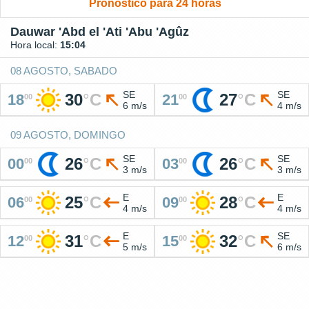
Pronóstico para 24 horas
Dauwar 'Abd el 'Ati 'Abu 'Agûz
Hora local:
15:04
08 AGOSTO, SABADO
SE
SE
30
°
C
27
°
C
18
21
00
00
6 m/s
4 m/s
09 AGOSTO, DOMINGO
SE
SE
26
°
C
26
°
C
00
03
00
00
3 m/s
3 m/s
E
E
25
°
C
28
°
C
06
09
00
00
4 m/s
4 m/s
E
SE
31
°
C
32
°
C
12
15
00
00
5 m/s
6 m/s