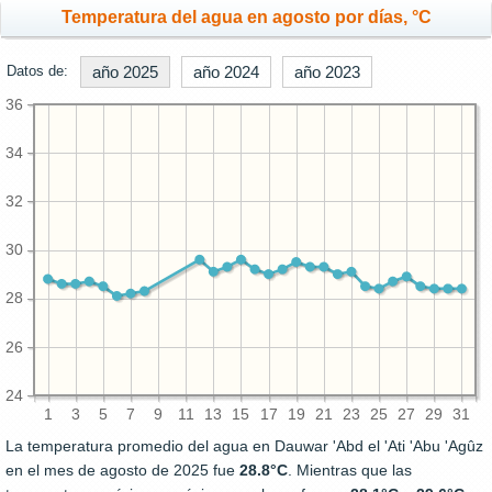
Temperatura del agua en agosto por días, °C
Datos de:
año 2025
año 2024
año 2023
36
34
32
30
28
26
24
1
3
5
7
9
11
13
15
17
19
21
23
25
27
29
31
La temperatura promedio del agua en Dauwar 'Abd el 'Ati 'Abu 'Agûz
en el mes de agosto de 2025 fue
28.8°C
. Mientras que las