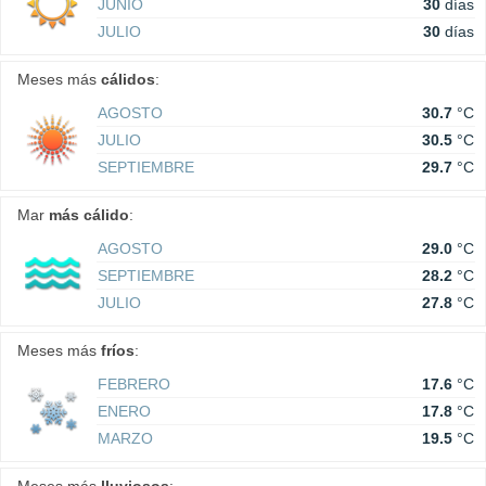
JUNIO
30
días
JULIO
30
días
Meses más
cálidos
:
AGOSTO
30.7
°C
JULIO
30.5
°C
SEPTIEMBRE
29.7
°C
Mar
más cálido
:
AGOSTO
29.0
°C
SEPTIEMBRE
28.2
°C
JULIO
27.8
°C
Meses más
fríos
:
FEBRERO
17.6
°C
ENERO
17.8
°C
MARZO
19.5
°C