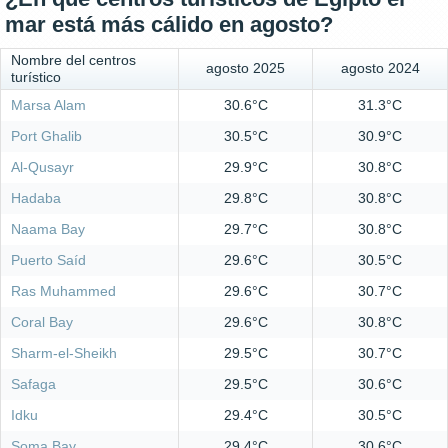
mar está más cálido en agosto?
Nombre del centros
agosto 2025
agosto 2024
turístico
Marsa Alam
30.6°C
31.3°C
Port Ghalib
30.5°C
30.9°C
Al-Qusayr
29.9°C
30.8°C
Hadaba
29.8°C
30.8°C
Naama Bay
29.7°C
30.8°C
Puerto Saíd
29.6°C
30.5°C
Ras Muhammed
29.6°C
30.7°C
Coral Bay
29.6°C
30.8°C
Sharm-el-Sheikh
29.5°C
30.7°C
Safaga
29.5°C
30.6°C
Idku
29.4°C
30.5°C
Soma Bay
29.4°C
30.6°C