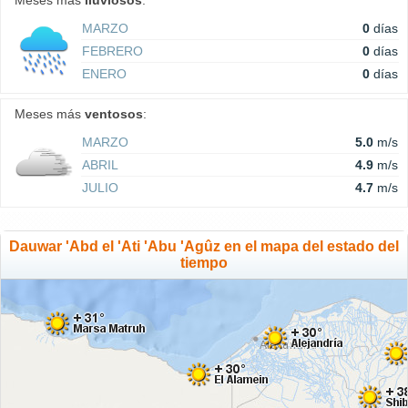
Meses más
lluviosos
:
MARZO
0
días
FEBRERO
0
días
ENERO
0
días
Meses más
ventosos
:
MARZO
5.0
m/s
ABRIL
4.9
m/s
JULIO
4.7
m/s
Dauwar 'Abd el 'Ati 'Abu 'Agûz en el mapa del estado del
tiempo