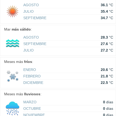
AGOSTO
36.1
°C
JULIO
35.4
°C
SEPTIEMBRE
34.7
°C
Mar
más cálido
:
AGOSTO
28.3
°C
SEPTIEMBRE
27.6
°C
JULIO
27.2
°C
Meses más
fríos
:
ENERO
20.6
°C
FEBRERO
21.8
°C
DICIEMBRE
22.5
°C
Meses más
lluviosos
:
MARZO
0
días
OCTUBRE
0
días
NOVIEMBRE
0
días