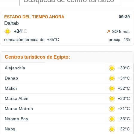
ESTADO DEL TIEMPO AHORA
09:39
Dahab
+34
°C
SO 5 m/s
sensación térmica de: +35°
C
precip.: 1%
Centros turísticos de Egipto:
Alejandría
+30°C
Dahab
+34°C
Makdi
+32°C
Marsa Alam
+33°C
Marsa Matruh
+31°C
Naama Bay
+33°C
Nabq
+32°C