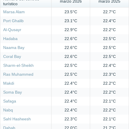
marzo 2026
marzo 2025
turístico
Marsa Alam
23.5°C
22.7°C
Port Ghalib
23.1°C
22.4°C
Al-Qusayr
22.9°C
22.2°C
Hadaba
22.6°C
22.5°C
Naama Bay
22.6°C
22.5°C
Coral Bay
22.6°C
22.5°C
Sharm-el-Sheikh
22.5°C
22.4°C
Ras Muhammed
22.5°C
22.3°C
Makdi
22.4°C
22.2°C
Soma Bay
22.4°C
22.2°C
Safaga
22.4°C
22.1°C
Nabq
22.4°C
22.2°C
Sahl Hasheesh
22.3°C
22.1°C
Dahab
22.0°C
21.7°C