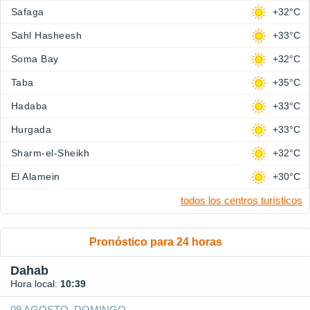
Safaga
+32°C
Sahl Hasheesh
+33°C
Soma Bay
+32°C
Taba
+35°C
Hadaba
+33°C
Hurgada
+33°C
Sharm-el-Sheikh
+32°C
El Alamein
+30°C
todos los centros turísticos
Pronóstico para 24 horas
Dahab
Hora local:
10:39
09 AGOSTO, DOMINGO