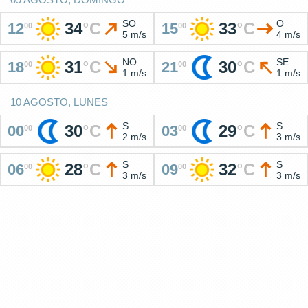
SO
O
34
°
C
33
°
C
12
15
00
00
5 m/s
4 m/s
NO
SE
31
°
C
30
°
C
18
21
00
00
1 m/s
1 m/s
10 AGOSTO, LUNES
S
S
30
°
C
29
°
C
00
03
00
00
2 m/s
3 m/s
S
S
28
°
C
32
°
C
06
09
00
00
3 m/s
3 m/s