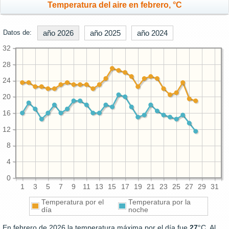
Temperatura del aire en febrero, °C
Datos de:
año 2026
año 2025
año 2024
32
28
24
20
16
12
8
4
0
1
3
5
7
9
11
13
15
17
19
21
23
25
27
29
31
Temperatura por el
Temperatura por la
día
noche
En febrero de 2026 la temperatura máxima por el día fue
27
°C. Al