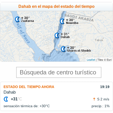
Dahab en el mapa del estado del tiempo
Leaflet
| Tiles © Esri
ESTADO DEL TIEMPO AHORA
19:19
Dahab
+31
°C
S 2 m/s
sensación térmica de: +30°
C
precip.: 1%