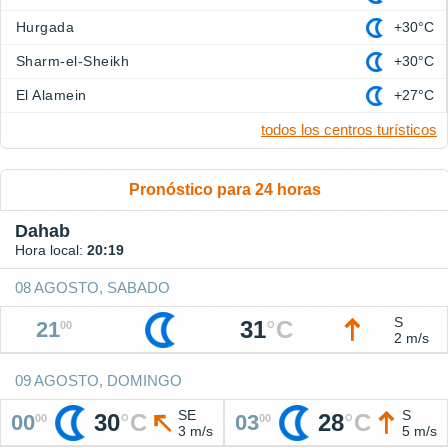
Hurgada
+30°C
Sharm-el-Sheikh
+30°C
El Alamein
+27°C
todos los centros turísticos
Pronóstico para 24 horas
Dahab
Hora local:
20:19
08 AGOSTO, SABADO
S
31
°
C
21
00
2 m/s
09 AGOSTO, DOMINGO
SE
S
30
°
C
28
°
C
00
03
00
00
3 m/s
5 m/s