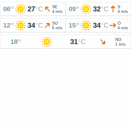
SE
S
27
°
C
32
°
C
06
09
00
00
4 m/s
4 m/s
SO
O
34
°
C
34
°
C
12
15
00
00
5 m/s
4 m/s
NO
31
°
C
18
00
1 m/s