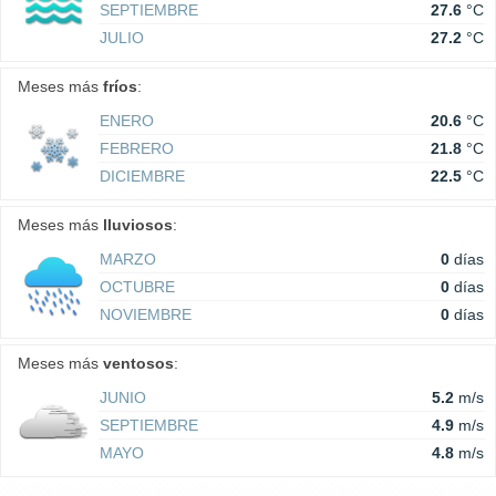
SEPTIEMBRE
27.6
°C
JULIO
27.2
°C
Meses más
fríos
:
ENERO
20.6
°C
FEBRERO
21.8
°C
DICIEMBRE
22.5
°C
Meses más
lluviosos
:
MARZO
0
días
OCTUBRE
0
días
NOVIEMBRE
0
días
Meses más
ventosos
:
JUNIO
5.2
m/s
SEPTIEMBRE
4.9
m/s
MAYO
4.8
m/s