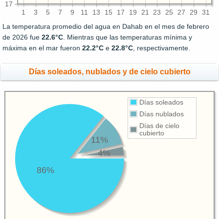
17
1
3
5
7
9
11
13
15
17
19
21
23
25
27
29
31
La temperatura promedio del agua en Dahab en el mes de febrero
de 2026 fue
22.6°C
. Mientras que las temperaturas mínima y
máxima en el mar fueron
22.2°C
e
22.8°C
, respectivamente.
Días soleados, nublados y de cielo cubierto
Días soleados
Días nublados
Días de cielo
cubierto
11%
4%
86%