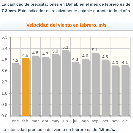
La cantidad de precipitaciones en Dahab en el mes de febrero es de
7.3 mm.
Este indicador es relativamente estable durante todo el año.
Velocidad del viento en febrero, m/s
6.3
5.3
5.3
5.4
5.1
5.1
5.0
5.0
4.8
4.8
4.7
4.7
4.6
4.6
4.6
4.5
4.5
4.3
4.3
4.5
4.2
4.2
4.1
4.1
4.0
4.0
3.6
2.7
1.8
0.9
0.0
ene
feb
mar
abr
may
jun
jul
ago
sep
oct
nov
dic
La intensidad promedio del viento en febrero es de
4.6 m./s.