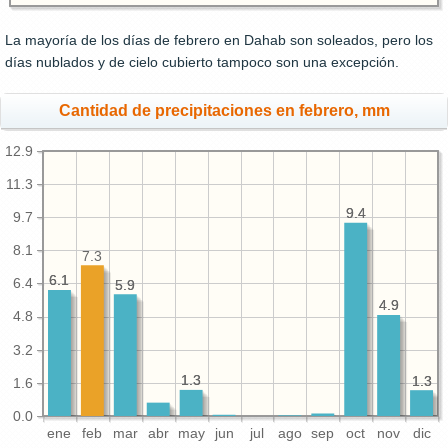
La mayoría de los días de febrero en Dahab son soleados, pero los
días nublados y de cielo cubierto tampoco son una excepción.
Cantidad de precipitaciones en febrero, mm
12.9
11.3
9.4
9.4
9.7
8.1
7.3
6.1
6.1
6.4
5.9
5.9
4.9
4.9
4.8
3.2
1.3
1.3
1.3
1.3
1.6
0.0
ene
feb
mar
abr
may
jun
jul
ago
sep
oct
nov
dic