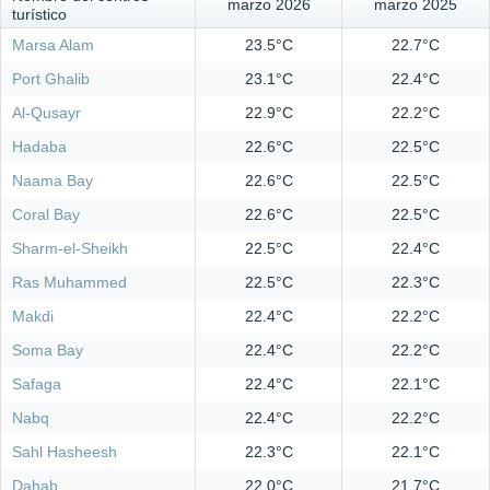
marzo 2026
marzo 2025
turístico
Marsa Alam
23.5°C
22.7°C
Port Ghalib
23.1°C
22.4°C
Al-Qusayr
22.9°C
22.2°C
Hadaba
22.6°C
22.5°C
Naama Bay
22.6°C
22.5°C
Coral Bay
22.6°C
22.5°C
Sharm-el-Sheikh
22.5°C
22.4°C
Ras Muhammed
22.5°C
22.3°C
Makdi
22.4°C
22.2°C
Soma Bay
22.4°C
22.2°C
Safaga
22.4°C
22.1°C
Nabq
22.4°C
22.2°C
Sahl Hasheesh
22.3°C
22.1°C
Dahab
22.0°C
21.7°C