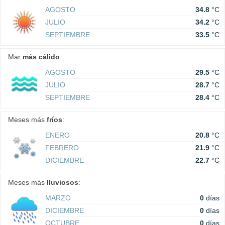
AGOSTO
34.8
°C
JULIO
34.2
°C
SEPTIEMBRE
33.5
°C
Mar
más cálido
:
AGOSTO
29.5
°C
JULIO
28.7
°C
SEPTIEMBRE
28.4
°C
Meses más
fríos
:
ENERO
20.8
°C
FEBRERO
21.9
°C
DICIEMBRE
22.7
°C
Meses más
lluviosos
:
MARZO
0
días
DICIEMBRE
0
días
OCTUBRE
0
días