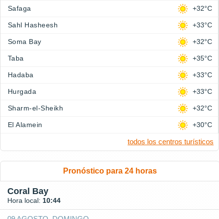
Safaga
+32°C
Sahl Hasheesh
+33°C
Soma Bay
+32°C
Taba
+35°C
Hadaba
+33°C
Hurgada
+33°C
Sharm-el-Sheikh
+32°C
El Alamein
+30°C
todos los centros turísticos
Pronóstico para 24 horas
Coral Bay
Hora local:
10:44
09 AGOSTO, DOMINGO