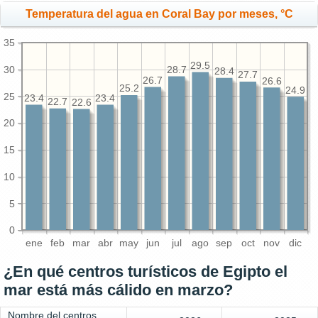
Temperatura del agua en Coral Bay por meses, °C
35
29.5
30
28.7
28.4
27.7
26.7
26.6
25.2
24.9
25
23.4
23.4
22.7
22.6
20
15
10
5
0
ene
feb
mar
abr
may
jun
jul
ago
sep
oct
nov
dic
¿En qué centros turísticos de Egipto el
mar está más cálido en marzo?
Nombre del centros