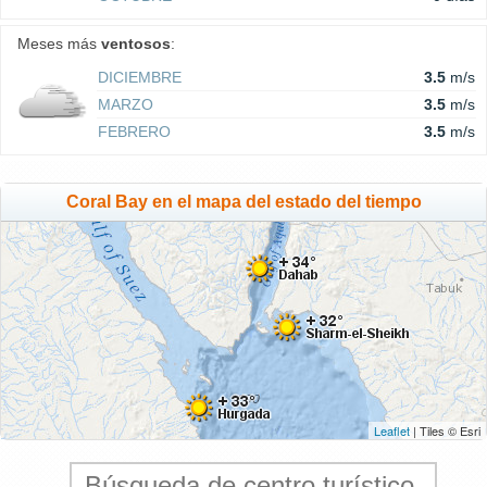
Meses más
ventosos
:
DICIEMBRE
3.5
m/s
MARZO
3.5
m/s
FEBRERO
3.5
m/s
Coral Bay en el mapa del estado del tiempo
Leaflet
| Tiles © Esri