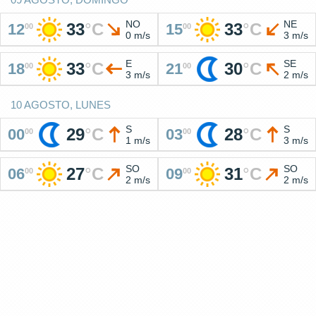
NO
NE
33
°
C
33
°
C
12
15
00
00
0 m/s
3 m/s
E
SE
33
°
C
30
°
C
18
21
00
00
3 m/s
2 m/s
10 AGOSTO, LUNES
S
S
29
°
C
28
°
C
00
03
00
00
1 m/s
3 m/s
SO
SO
27
°
C
31
°
C
06
09
00
00
2 m/s
2 m/s