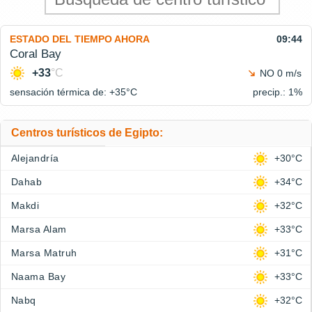
ESTADO DEL TIEMPO AHORA
09:44
Coral Bay
+33
°C
NO 0 m/s
sensación térmica de: +35°
C
precip.: 1%
Centros turísticos de Egipto:
Alejandría
+30°C
Dahab
+34°C
Makdi
+32°C
Marsa Alam
+33°C
Marsa Matruh
+31°C
Naama Bay
+33°C
Nabq
+32°C