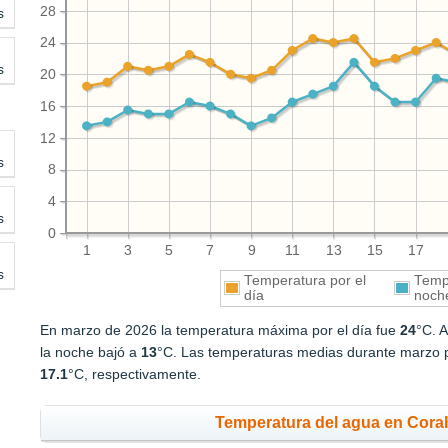
28
s
24
s
20
16
12
s
8
4
s
0
1
3
5
7
9
11
13
15
17
s
Temperatura por el
Tempe
día
noch
En marzo de 2026 la temperatura máxima por el día fue
24
°C. 
la noche bajó a
13
°C. Las temperaturas medias durante marzo p
17.1
°C, respectivamente.
Temperatura del agua en Coral