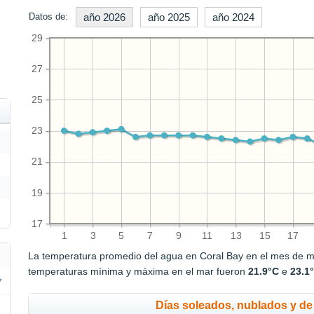
Datos de:
año 2026
año 2025
año 2024
29
27
25
23
21
19
17
1
3
5
7
9
11
13
15
17
La temperatura promedio del agua en Coral Bay en el mes de 
temperaturas mínima y máxima en el mar fueron
21.9°C
e
23.1
Días soleados, nublados y de 