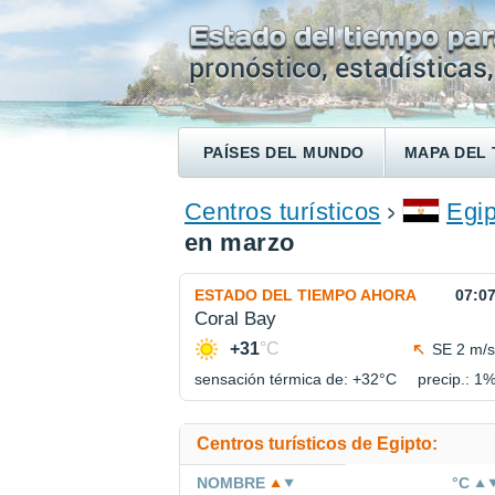
PAÍSES DEL MUNDO
MAPA DEL 
ENCONTRAR UN HOTEL
Centros turísticos
Egip
en marzo
ESTADO DEL TIEMPO AHORA
07:0
Coral Bay
+31
°C
SE 2 m/s
sensación térmica de: +32°
C
precip.: 1
Centros turísticos de Egipto:
NOMBRE
°C