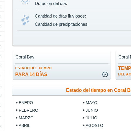
Duración del día:
C
Cantidad de días lluviosos:
C
Cantidad de precipitaciones:
C
C
C
C
Coral Bay
Coral
C
TEM
ESTADO DEL TIEMPO
PARA 14 DÍAS
DEL A
C
C
Estado del tiempo en Coral 
C
ENERO
MAYO
C
FEBRERO
JUNIO
C
MARZO
JULIO
ABRIL
AGOSTO
C