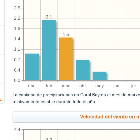
2.5
2.1
2.1
2.2
1.8
1.5
1.4
1.1
0.7
0.4
0.0
ene
feb
mar
abr
may
jun
jul
La cantidad de precipitaciones en Coral Bay en el mes de marz
s
relativamente estable durante todo el año.
Velocidad del viento en 
4.4