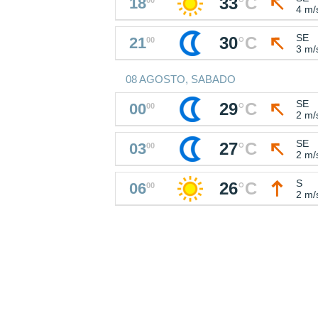
33
°
C
18
4 m/
SE
30
°
C
21
00
3 m/
08 AGOSTO, SABADO
SE
29
°
C
00
00
2 m/
SE
27
°
C
03
00
2 m/
S
26
°
C
06
00
2 m/