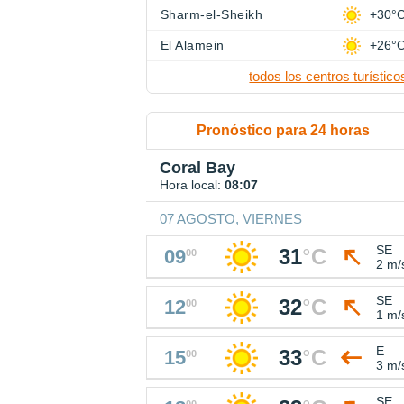
Sharm-el-Sheikh
+30°
El Alamein
+26°
todos los centros turístico
Pronóstico para 24 horas
Coral Bay
Hora local:
08:07
07 AGOSTO, VIERNES
SE
31
°
C
09
00
2 m/
SE
32
°
C
12
00
1 m/
E
33
°
C
15
00
3 m/
SE
00