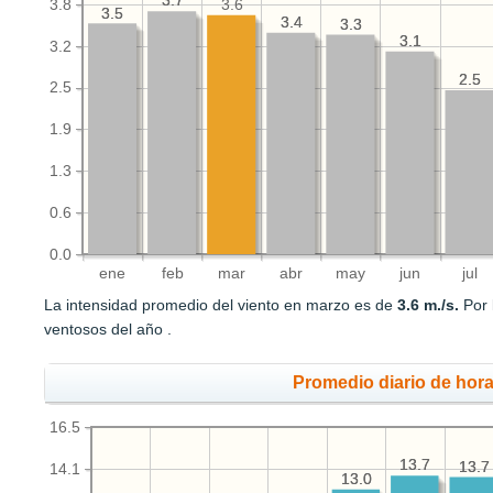
3.7
3.7
3.8
3.6
3.5
3.5
3.4
3.4
3.3
3.3
3.1
3.1
3.2
2.5
2.5
2.5
1.9
1.3
0.6
0.0
ene
feb
mar
abr
may
jun
jul
La intensidad promedio del viento en marzo es de
3.6 m./s.
Por 
ventosos del año .
Promedio diario de hora
16.5
13.7
13.7
13.7
13.7
14.1
13.0
13.0