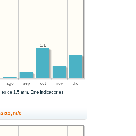
1.1
1.1
ago
sep
oct
nov
dic
o es de
1.5 mm.
Este indicador es
marzo, m/s